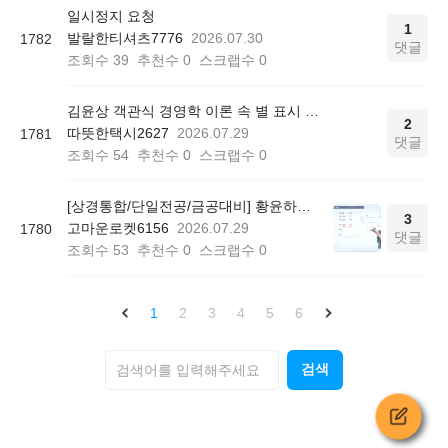
일시정지 요청
1
발랄한티셔츠7776
2026.07.30
1782
댓글
조회수
39
추천수
0
스크랩수
0
김윤상 객관식 경영학 이론 속 별 표시 의미
2
따뜻한택시2627
2026.07.29
1781
댓글
조회수
54
추천수
0
스크랩수
0
[상경통합/단일전공/금공대비] 황윤하의 공기업 회계학 기본이론 - 중급/고급/원가관리회계 P408
3
고마운로켓6156
2026.07.29
1780
댓글
조회수
53
추천수
0
스크랩수
0
1
2
3
4
5
6
검색