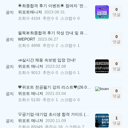
🌟최종합격 후기 이벤트🌟 참여자 '전원' 백화점상품권 증정
0
위포트매니저
2023.08.31
공지
댓글
조회수
4104
추천수
0
스크랩수
0
필독🚨최종합격 후기 작성 안내 및 유의사항
0
WEPORT
2023.06.27
공지
댓글
조회수
4898
추천수
2
스크랩수
1
📣실시간 채용 속보방 입장 안내!
0
위포트 매니저
2023.02.08
공지
댓글
조회수
9013
추천수
0
스크랩수
1
🧡위포트 전공필기 강의 리스트🧡(26.05.22 ver.)
0
위포트 매니저
2021.03.04
공지
댓글
조회수
5130
추천수
1
스크랩수
0
💡공기업·대기업 초시생 합격 가이드 (26.04.21 ver.)
1
위포트 매니저
2020.11.09
공지
댓글
조회수
85049
추천수
18
스크랩수
7