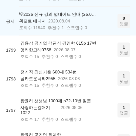
💡2026 신규 강의 업데이트 안내 (26.04.17 ver.)
0
위포트 매니저
2020.08.04
공지
댓글
조회수
11940
추천수
1
스크랩수
0
김윤상 공기업 객관식 경영학 615p 17번
1
영리한고래0758
2026.08.07
1799
댓글
조회수
15
추천수
0
스크랩수
0
전기직 최신기출 600제 534번
1
날카로운낙타2955
2026.08.06
1798
댓글
조회수
15
추천수
0
스크랩수
0
황윤하 선생님 1000제 p72-10번 질문드립니다.
사랑하는갈매기
2026.08.06
1
1797
1022
댓글
조회수
17
추천수
0
스크랩수
0
황윤하 공기업 회계학