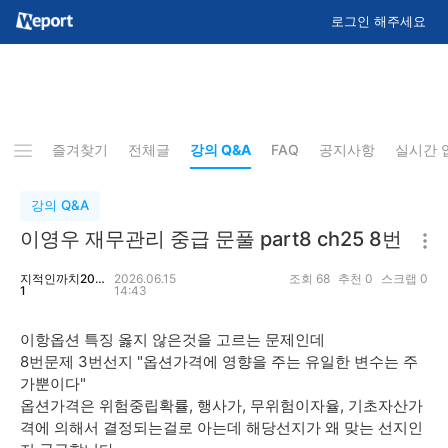
로그인 해주세요
즐겨찾기
전체글
강의 Q&A
FAQ
공지사항
실시간 
강의 Q&A
이영우 재무관리 중급 문풀 part8 ch25 8번
지적인까치201
2026.06.15
조회
68
추천
0
스크랩
0
1
14:43
이항옵션 특징 옳지 않은것을 고르는 문제인데
8번문제 3번선지 "옵션가격에 영향을 주는 유일한 변수는 주
가뿐이다"
옵션가격은 위험중립확률, 행사가, 무위험이자율, 기초자산가
격에 의해서 결정되는걸로 아는데 해당선지가 왜 맞는 선지인