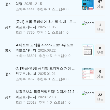
67
익명
2025.12.15
공지
댓글
조회수
4441
추천수
0
스크랩수
0
[공지] 크롬 플레이어 초기화 실패 - 오류 조치 방법 안내 (Chrome 142 버전, Edge)
1
위포트매니저
2025.11.05
공지
댓글
조회수
7760
추천수
1
스크랩수
0
🔥위포트 교재를 e-book으로! <위포트 스마트학습실>
0
위포트매니저
2025.08.22
공지
댓글
조회수
36391
추천수
5
스크랩수
0
Q. [환급·연장] 공기업 프리패스 개정 안내 (25.01.21 18:00~)
0
위포트매니저
2025.01.21
공지
댓글
조회수
9462
추천수
0
스크랩수
0
🥇왕초보의 특급취업전략! 합격자 22,244명 배출한 전문가와 함께 직무탐색부터 면접까지 완벽대비
22
위포트매니저
2023.12.13
공지
댓글
조회수
23017
추천수
0
스크랩수
0