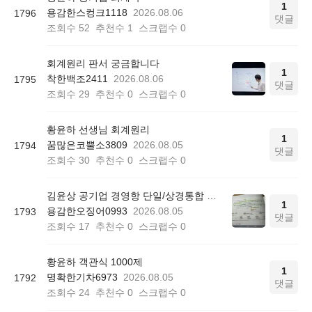
1
용감한스컹크1118
2026.08.06
1796
댓글
조회수
52
추천수
1
스크랩수
0
회계원리 판서 궁금합니다
1
착한백조2411
2026.08.06
1795
댓글
조회수
29
추천수
0
스크랩수
0
황윤하 선생님 회계원리
1
꿈많은코뿔소3809
2026.08.05
1794
댓글
조회수
30
추천수
0
스크랩수
0
김윤상 공기업 경영항 단일/상경통합 기본서 850쪽 그림 4-4
1
용감한오징어0993
2026.08.05
1793
댓글
조회수
17
추천수
0
스크랩수
0
황윤하 객관식 1000제
1
명확한기차6973
2026.08.05
1792
댓글
조회수
24
추천수
0
스크랩수
0