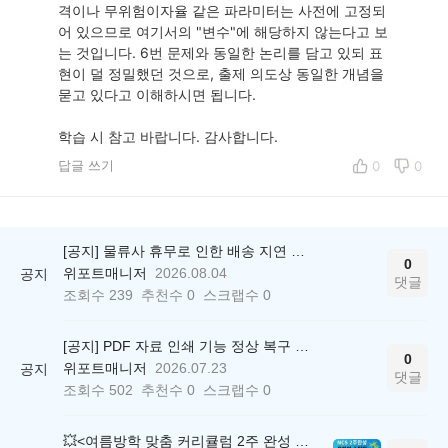
격이나 무위험이자율 같은 파라미터는 사전에 고정되
어 있으므로 여기서의 "변수"에 해당하지 않는다고 보
는 것입니다. 6번 문제와 동일한 논리를 담고 있되 표
현이 덜 정밀했던 것으로, 출제 의도상 동일한 개념을
묻고 있다고 이해하시면 됩니다.
학습 시 참고 바랍니다. 감사합니다.
답글 쓰기
0
0
[공지] 물류사 휴무로 인한 배송 지연 안내
0
위포트매니저
2026.08.04
공지
댓글
조회수
239
추천수
0
스크랩수
0
[공지] PDF 자료 인쇄 기능 정상 복구 안내
0
위포트매니저
2026.07.23
공지
댓글
조회수
502
추천수
0
스크랩수
0
💥<여름방학 맞춤 커리큘럼 2주 완성 무료 스터디> 모집 시작!