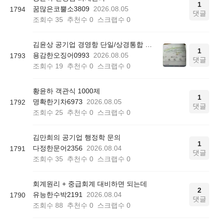
1
꿈많은코뿔소3809
2026.08.05
1794
댓글
조회수
35
추천수
0
스크랩수
0
김윤상 공기업 경영항 단일/상경통합 기본서 850쪽 그림 4-4
1
용감한오징어0993
2026.08.05
1793
댓글
조회수
19
추천수
0
스크랩수
0
황윤하 객관식 1000제
1
명확한기차6973
2026.08.05
1792
댓글
조회수
25
추천수
0
스크랩수
0
김만희의 공기업 행정학 문의
1
다정한문어2356
2026.08.04
1791
댓글
조회수
35
추천수
0
스크랩수
0
회계원리 + 중급회계 대비하면 되는데
2
유능한수박2191
2026.08.04
1790
댓글
조회수
88
추천수
0
스크랩수
0