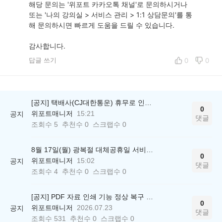
해당 문의는 '위포트 카카오톡 채널'로 문의하시거나
또는 '나의 강의실 > 서비스 관리 > 1:1 상담문의'를 통
해 문의하시면 빠르게 도움을 드릴 수 있습니다.
감사합니다.
답글 쓰기
0
0
[공지] 택배사(CJ대한통운) 휴무로 인한 배송 지연 안내
0
위포트매니저
15:21
공지
댓글
조회수
5
추천수
0
스크랩수
0
8월 17일(월) 광복절 대체공휴일 서비스 운영시간에 대해 안내드립니다.
0
위포트매니저
15:02
공지
댓글
조회수
4
추천수
0
스크랩수
0
[공지] PDF 자료 인쇄 기능 정상 복구 안내
0
위포트매니저
2026.07.23
공지
댓글
조회수
531
추천수
0
스크랩수
0