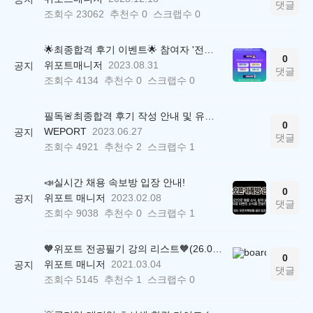
댓글
조회수
23062
추천수
0
스크랩수
0
🌟최종합격 후기 이벤트🌟 참여자 '전원' 백화점상품권 증정
0
위포트매니저
2023.08.31
공지
댓글
조회수
4134
추천수
0
스크랩수
0
필독🚨최종합격 후기 작성 안내 및 유의사항
0
WEPORT
2023.06.27
공지
댓글
조회수
4921
추천수
2
스크랩수
1
📣실시간 채용 속보방 입장 안내!
0
위포트 매니저
2023.02.08
공지
댓글
조회수
9038
추천수
0
스크랩수
1
🧡위포트 전공필기 강의 리스트🧡(26.05.22 ver.)
0
위포트 매니저
2021.03.04
공지
댓글
조회수
5145
추천수
1
스크랩수
0