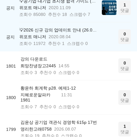
💡공기업·대기업 초시생 합격 가이드 (26.04.21 ver.)
1
위포트 매니저
2020.11.09
공지
댓글
조회수
85080
추천수
18
스크랩수
7
💡2026 신규 강의 업데이트 안내 (26.04.17 ver.)
0
위포트 매니저
2020.08.04
공지
댓글
조회수
11972
추천수
1
스크랩수
0
강의 다운로드
0
희망찬냉장고2445
14:55
1801
댓글
조회수
3
추천수
0
스크랩수
0
황윤하 회계학 p28. 예제1-12
지혜로운알파카
11:31
0
1800
1981
댓글
조회수
7
추천수
0
스크랩수
0
김윤상 공기업 객관식 경영학 615p 17번
1
영리한고래0758
2026.08.07
1799
댓글
조회수
19
추천수
0
스크랩수
0