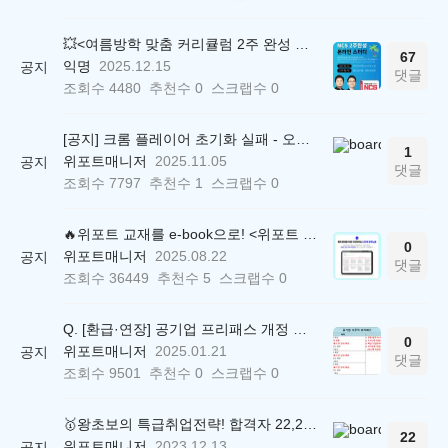
💥<여름방학 맞춤 커리큘럼 2주 완성 무료 스터디> 모집 시작!
67
익명
2025.12.15
공지
댓글
조회수
4480
추천수
0
스크랩수
0
[공지] 크롬 플레이어 초기화 실패 - 오류 조치 방법 안내 (Chrome 142 버전, Edge)
1
위포트매니저
2025.11.05
공지
댓글
조회수
7797
추천수
1
스크랩수
0
🔥위포트 교재를 e-book으로! <위포트 스마트학습실>
0
위포트매니저
2025.08.22
공지
댓글
조회수
36449
추천수
5
스크랩수
0
Q. [환급·연장] 공기업 프리패스 개정 안내 (25.01.21 18:00~)
0
위포트매니저
2025.01.21
공지
댓글
조회수
9501
추천수
0
스크랩수
0
🥇왕초보의 특급취업전략! 합격자 22,244명 배출한 전문가와 함께 직무탐색부터 면접까지 완벽대비
22
위포트매니저
2023.12.13
공지