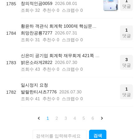
1
창의적인곰0059
2026.08.01
1785
댓글
조회수
32
추천수
0
스크랩수
0
황윤하 객관식 회계학 1000제 핵심문제 리스트 질문
1
희망찬공룡7277
2026.07.31
1784
댓글
조회수
31
추천수
0
스크랩수
0
신은미 공기업 회계학 재무회계 421쪽 12번
3
밝은소라게2822
2026.07.30
1783
댓글
조회수
43
추천수
0
스크랩수
0
일시정지 요청
1
발랄한티셔츠7776
2026.07.30
1782
댓글
조회수
41
추천수
0
스크랩수
0
1
2
3
4
5
6
검색