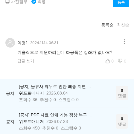
사진첨부
익명
등록
등록순
최신순
익명1
2024.11.14 06:31
기술직으로 지원하려는데 화공쪽은 강좌가 없나요?
답글 쓰기
0
0
[공지] 물류사 휴무로 인한 배송 지연 안내
0
위포트매니저
2026.08.04
공지
댓글
조회수
36
추천수
0
스크랩수
0
[공지] PDF 자료 인쇄 기능 정상 복구 안내
0
위포트매니저
2026.07.23
공지
댓글
조회수
450
추천수
0
스크랩수
0