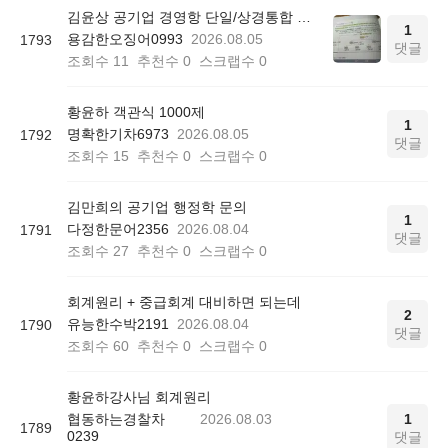
김윤상 공기업 경영항 단일/상경통합 기본서 850쪽 그림 4-4
1
용감한오징어0993
2026.08.05
1793
댓글
조회수
11
추천수
0
스크랩수
0
황윤하 객관식 1000제
1
명확한기차6973
2026.08.05
1792
댓글
조회수
15
추천수
0
스크랩수
0
김만희의 공기업 행정학 문의
1
다정한문어2356
2026.08.04
1791
댓글
조회수
27
추천수
0
스크랩수
0
회계원리 + 중급회계 대비하면 되는데
2
유능한수박2191
2026.08.04
1790
댓글
조회수
60
추천수
0
스크랩수
0
황윤하강사님 회계원리
협동하는경찰차
2026.08.03
1
1789
0239
댓글