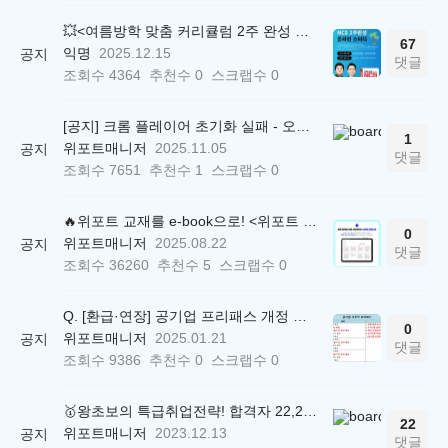
💥<여름방학 맞춤 커리큘럼 2주 완성 무료 스터디> 모집 시작!
67
익명
2025.12.15
공지
댓글
조회수
4364
추천수
0
스크랩수
0
[공지] 크롬 플레이어 초기화 실패 - 오류 조치 방법 안내 (Chrome 142 버전, Edge)
1
위포트매니저
2025.11.05
공지
댓글
조회수
7651
추천수
1
스크랩수
0
🔥위포트 교재를 e-book으로! <위포트 스마트학습실>
0
위포트매니저
2025.08.22
공지
댓글
조회수
36260
추천수
5
스크랩수
0
Q. [환급·연장] 공기업 프리패스 개정 안내 (25.01.21 18:00~)
0
위포트매니저
2025.01.21
공지
댓글
조회수
9386
추천수
0
스크랩수
0
🥇왕초보의 특급취업전략! 합격자 22,244명 배출한 전문가와 함께 직무탐색부터 면접까지 완벽대비
22
위포트매니저
2023.12.13
공지
댓글