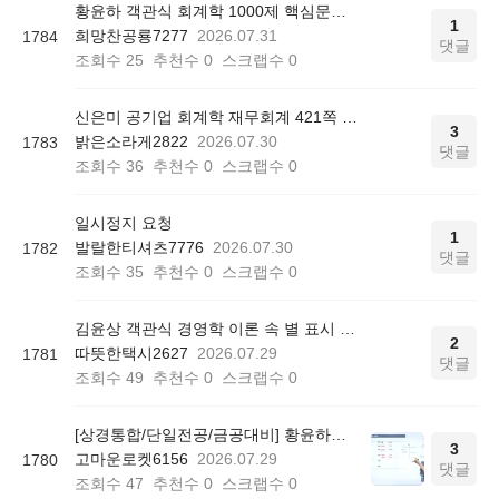
황윤하 객관식 회계학 1000제 핵심문제 리스트 질문
1
희망찬공룡7277
2026.07.31
1784
댓글
조회수
25
추천수
0
스크랩수
0
신은미 공기업 회계학 재무회계 421쪽 12번
3
밝은소라게2822
2026.07.30
1783
댓글
조회수
36
추천수
0
스크랩수
0
일시정지 요청
1
발랄한티셔츠7776
2026.07.30
1782
댓글
조회수
35
추천수
0
스크랩수
0
김윤상 객관식 경영학 이론 속 별 표시 의미
2
따뜻한택시2627
2026.07.29
1781
댓글
조회수
49
추천수
0
스크랩수
0
[상경통합/단일전공/금공대비] 황윤하의 공기업 회계학 기본이론 - 중급/고급/원가관리회계 P408
3
고마운로켓6156
2026.07.29
1780
댓글
조회수
47
추천수
0
스크랩수
0