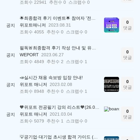
조회수
22941
추천수
0
스크랩수
0
🌟최종합격 후기 이벤트🌟 참여자 '전원' 백화점상품권 증정
0
위포트매니저
2023.08.31
공지
댓글
조회수
4055
추천수
0
스크랩수
0
필독🚨최종합격 후기 작성 안내 및 유의사항
0
WEPORT
2023.06.27
공지
댓글
조회수
4849
추천수
2
스크랩수
1
📣실시간 채용 속보방 입장 안내!
0
위포트 매니저
2023.02.08
공지
댓글
조회수
8948
추천수
0
스크랩수
1
🧡위포트 전공필기 강의 리스트🧡(26.05.22 ver.)
0
위포트 매니저
2021.03.04
공지
댓글
조회수
5079
추천수
1
스크랩수
0
💡공기업·대기업 초시생 합격 가이드 (26.04.21 ver.)