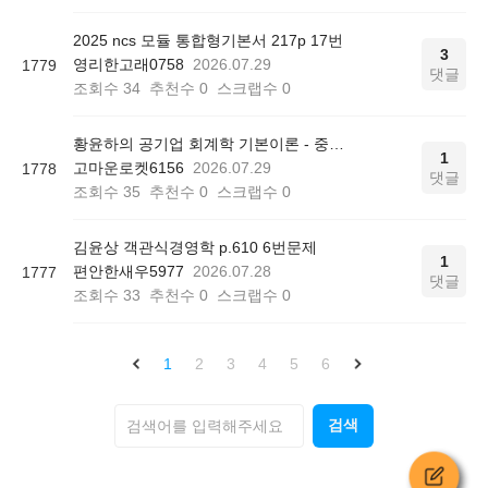
2025 ncs 모듈 통합형기본서 217p 17번
3
영리한고래0758
2026.07.29
1779
댓글
조회수
34
추천수
0
스크랩수
0
황윤하의 공기업 회계학 기본이론 - 중급/고급/원가관리회계 P.406 , P413
1
고마운로켓6156
2026.07.29
1778
댓글
조회수
35
추천수
0
스크랩수
0
김윤상 객관식경영학 p.610 6번문제
1
편안한새우5977
2026.07.28
1777
댓글
조회수
33
추천수
0
스크랩수
0
1
2
3
4
5
6
검색