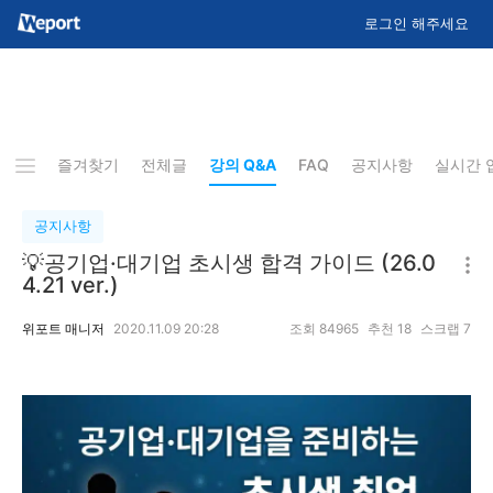
로그인 해주세요
즐겨찾기
전체글
강의 Q&A
FAQ
공지사항
실시간 
공지사항
💡공기업·대기업 초시생 합격 가이드 (26.0
4.21 ver.)
위포트 매니저
2020.11.09 20:28
조회
84965
추천
18
스크랩
7