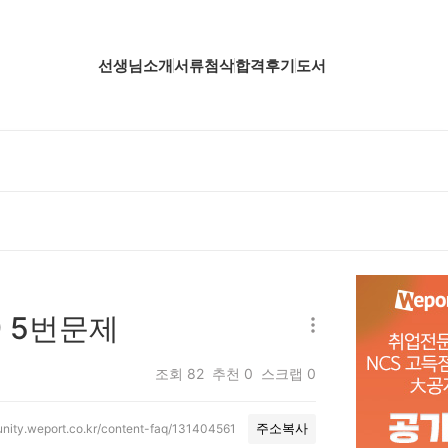
선생님소개
서류첨삭
합격후기
도서
업핵심분석
업핵심분석
업핵심분석
공핵심분석
무핵심분석
9 5번문제
자소서 핵심분석
조회
82
추천
0
스크랩
0
unity.weport.co.kr/content-faq/131404561
주소복사