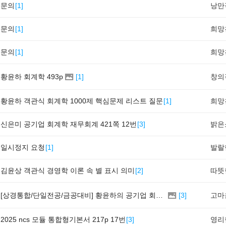
문의
[
1
]
문의
[
1
]
문의
[
1
]
황윤하 회계학 493p
[
1
]
황윤하 객관식 회계학 1000제 핵심문제 리스트 질문
[
1
]
신은미 공기업 회계학 재무회계 421쪽 12번
[
3
]
일시정지 요청
[
1
]
김윤상 객관식 경영학 이론 속 별 표시 의미
[
2
]
[상경통합/단일전공/금공대비] 황윤하의 공기업 회계학 기본이론 - 중급/고급/원가관리회계 P408
[
3
]
2025 ncs 모듈 통합형기본서 217p 17번
[
3
]