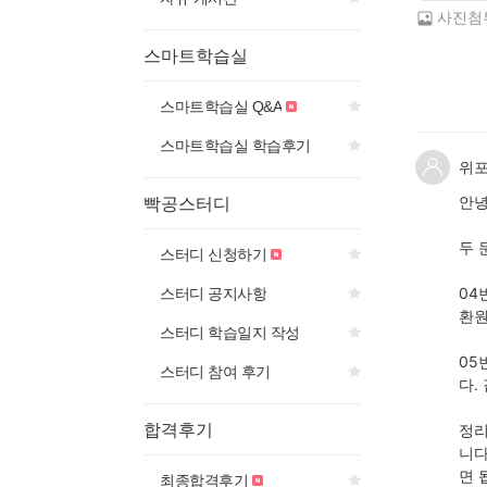
사진첨
스마트학습실
스마트학습실 Q&A
스마트학습실 학습후기
위
안녕
빡공스터디
두 
스터디 신청하기
04
스터디 공지사항
환원
스터디 학습일지 작성
05
스터디 참여 후기
다.
합격후기
정리
니다
면 
최종합격후기