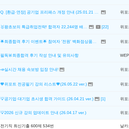
Q. [환급·연장] 공기업 프리패스 개정 안내 (25.01.21 18:00~)
위포
🥇왕초보의 특급취업전략! 합격자 22,244명 배출한 전문가와 함께 직무탐색부터 면접까지 완벽대비
[
22
]
위포
🌟최종합격 후기 이벤트🌟 참여자 '전원' 백화점상품권 증정
위포
필독🚨최종합격 후기 작성 안내 및 유의사항
WEP
📣실시간 채용 속보방 입장 안내!
🧡위포트 전공필기 강의 리스트🧡(26.05.22 ver.)
💡공기업·대기업 초시생 합격 가이드 (26.04.21 ver.)
[
1
]
💡2026 신규 강의 업데이트 안내 (26.04.17 ver.)
전기직 최신기출 600제 534번