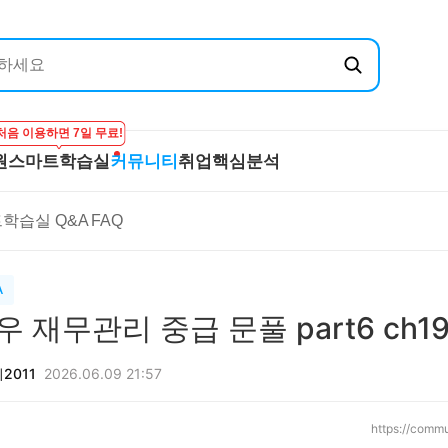
처음 이용하면 7일 무료!
원
스마트학습실
커뮤니티
취업핵심분석
엔지닉
공무원
스마트학습실
커뮤니티
취
학습실 Q&A
FAQ
온라인 강의
학습하기
BEST 게시글
기
실
프리패스
시험보기
최종합격후기
산
마이노트
강의 Q&A
전
A
스마트학습실 Q&A
직
 재무관리 중급 문풀 part6 ch1
FAQ
합격
2011
2026.06.09 21:57
https://comm