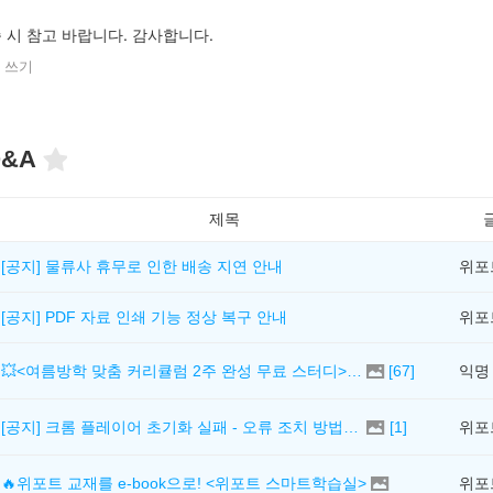
 시 참고 바랍니다. 감사합니다.
 쓰기
&A
제목
[공지] 물류사 휴무로 인한 배송 지연 안내
위포
[공지] PDF 자료 인쇄 기능 정상 복구 안내
위포
💥<여름방학 맞춤 커리큘럼 2주 완성 무료 스터디> 모집 시작!
[
67
]
익명
[공지] 크롬 플레이어 초기화 실패 - 오류 조치 방법 안내 (Chrome 142 버전, Edge)
[
1
]
위포
🔥위포트 교재를 e-book으로! <위포트 스마트학습실>
위포