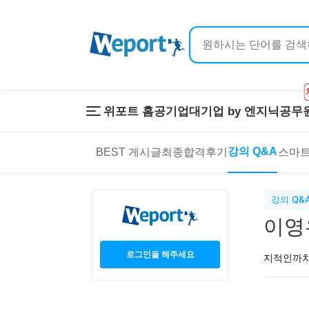
위포트 홈
공기업
대기업 by 엔지닉
공무
위포트 홈
공기업
대기업 by 
강의 Q&A
BEST 게시글
최종합격후기
스마트
온라인 강의
이공계 강의
프리패스
스마트학습
스마트학습실
학원 강의
강의 Q&
1:1 컨설팅
이영우
로그인을 해주세요
지적인까치