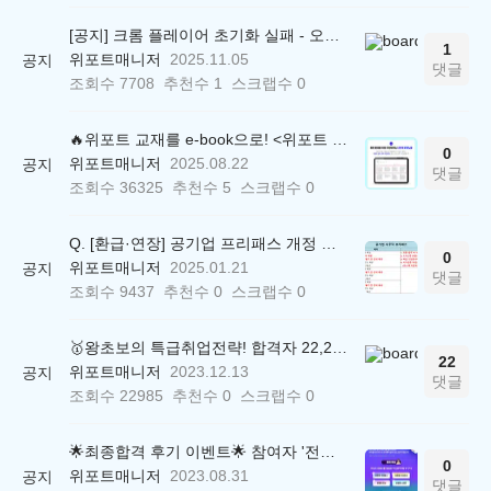
[공지] 크롬 플레이어 초기화 실패 - 오류 조치 방법 안내 (Chrome 142 버전, Edge)
1
위포트매니저
2025.11.05
공지
댓글
조회수
7708
추천수
1
스크랩수
0
🔥위포트 교재를 e-book으로! <위포트 스마트학습실>
0
위포트매니저
2025.08.22
공지
댓글
조회수
36325
추천수
5
스크랩수
0
Q. [환급·연장] 공기업 프리패스 개정 안내 (25.01.21 18:00~)
0
위포트매니저
2025.01.21
공지
댓글
조회수
9437
추천수
0
스크랩수
0
🥇왕초보의 특급취업전략! 합격자 22,244명 배출한 전문가와 함께 직무탐색부터 면접까지 완벽대비
22
위포트매니저
2023.12.13
공지
댓글
조회수
22985
추천수
0
스크랩수
0
🌟최종합격 후기 이벤트🌟 참여자 '전원' 백화점상품권 증정
0
위포트매니저
2023.08.31
공지
댓글