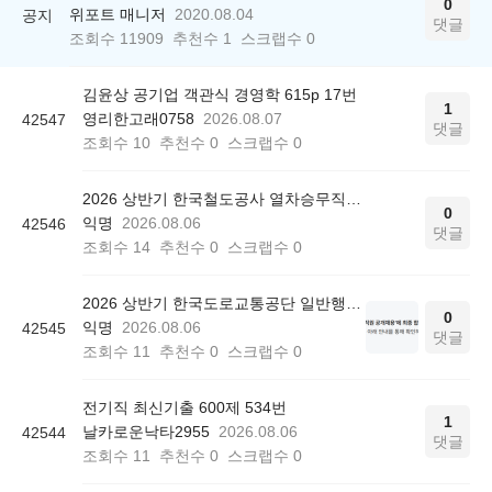
0
위포트 매니저
2020.08.04
공지
댓글
조회수
11909
추천수
1
스크랩수
0
김윤상 공기업 객관식 경영학 615p 17번
1
영리한고래0758
2026.08.07
42547
댓글
조회수
10
추천수
0
스크랩수
0
2026 상반기 한국철도공사 열차승무직 최종 합격 후기
0
익명
2026.08.06
42546
댓글
조회수
14
추천수
0
스크랩수
0
2026 상반기 한국도로교통공단 일반행정 최종 합격 후기
0
익명
2026.08.06
42545
댓글
조회수
11
추천수
0
스크랩수
0
전기직 최신기출 600제 534번
1
날카로운낙타2955
2026.08.06
42544
댓글
조회수
11
추천수
0
스크랩수
0