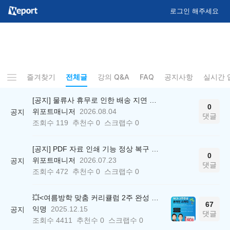
로그인 해주세요
즐겨찾기
전체글
강의 Q&A
FAQ
공지사항
실시간 
[공지] 물류사 휴무로 인한 배송 지연 안내
0
위포트매니저
2026.08.04
공지
댓글
조회수
119
추천수
0
스크랩수
0
[공지] PDF 자료 인쇄 기능 정상 복구 안내
0
위포트매니저
2026.07.23
공지
댓글
조회수
472
추천수
0
스크랩수
0
💥<여름방학 맞춤 커리큘럼 2주 완성 무료 스터디> 모집 시작!
67
익명
2025.12.15
공지
댓글
조회수
4411
추천수
0
스크랩수
0