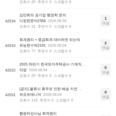
조회수
20
추천수
0
스크랩수
0
김만희의 공기업 행정학 문의
1
다정한문어2356
2026.08.04
42534
댓글
조회수
31
추천수
0
스크랩수
0
회계원리 + 중급회계 대비하면 되는데
2
유능한수박2191
2026.08.04
42533
댓글
조회수
77
추천수
0
스크랩수
0
2025 하반기 한국토지주택공사 기계직 최종 합격 후기
0
익명
2026.08.04
42532
댓글
조회수
29
추천수
0
스크랩수
0
[공지] 물류사 휴무로 인한 배송 지연 안내
0
위포트매니저
2026.08.04
42531
댓글
조회수
119
추천수
0
스크랩수
0
황윤하강사님 회계원리