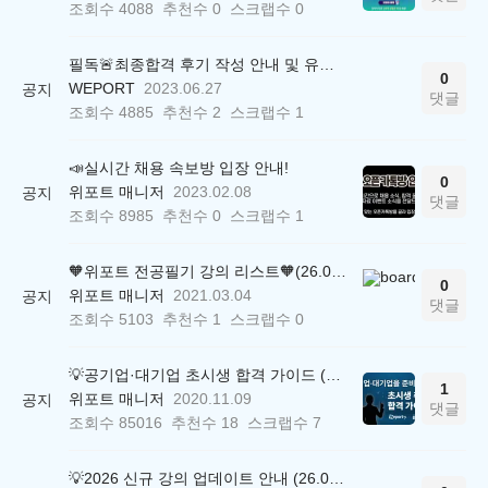
조회수
4088
추천수
0
스크랩수
0
필독🚨최종합격 후기 작성 안내 및 유의사항
0
WEPORT
2023.06.27
공지
댓글
조회수
4885
추천수
2
스크랩수
1
📣실시간 채용 속보방 입장 안내!
0
위포트 매니저
2023.02.08
공지
댓글
조회수
8985
추천수
0
스크랩수
1
🧡위포트 전공필기 강의 리스트🧡(26.05.22 ver.)
0
위포트 매니저
2021.03.04
공지
댓글
조회수
5103
추천수
1
스크랩수
0
💡공기업·대기업 초시생 합격 가이드 (26.04.21 ver.)
1
위포트 매니저
2020.11.09
공지
댓글
조회수
85016
추천수
18
스크랩수
7
💡2026 신규 강의 업데이트 안내 (26.04.17 ver.)