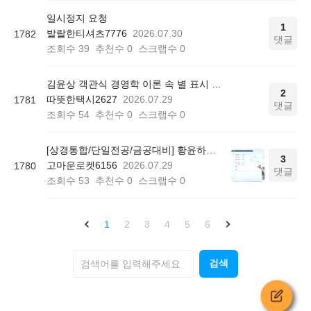
일시정지 요청
1
발랄한티셔츠7776
2026.07.30
1782
댓글
조회수
39
추천수
0
스크랩수
0
김윤상 객관식 경영학 이론 속 별 표시 의미
2
따뜻한택시2627
2026.07.29
1781
댓글
조회수
54
추천수
0
스크랩수
0
[상경통합/단일전공/금공대비] 황윤하의 공기업 회계학 기본이론 - 중급/고급/원가관리회계 P408
3
고마운로켓6156
2026.07.29
1780
댓글
조회수
53
추천수
0
스크랩수
0
1
2
3
4
5
6
검색