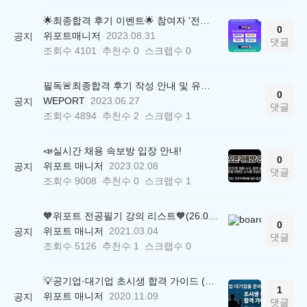
🌟최종합격 후기 이벤트🌟 참여자 '전원' 백화점상품권 증정
0
위포트매니저
2023.08.31
공지
댓글
조회수
4101
추천수
0
스크랩수
0
필독🚨최종합격 후기 작성 안내 및 유의사항
0
WEPORT
2023.06.27
공지
댓글
조회수
4894
추천수
2
스크랩수
1
📣실시간 채용 속보방 입장 안내!
0
위포트 매니저
2023.02.08
공지
댓글
조회수
9008
추천수
0
스크랩수
1
🧡위포트 전공필기 강의 리스트🧡(26.05.22 ver.)
0
위포트 매니저
2021.03.04
공지
댓글
조회수
5126
추천수
1
스크랩수
0
💡공기업·대기업 초시생 합격 가이드 (26.04.21 ver.)
1
위포트 매니저
2020.11.09
공지
댓글