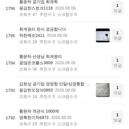
황윤하 공기업 회계학
1
용감한스컹크1118
2026.08.06
1796
댓글
조회수
47
추천수
1
스크랩수
0
회계원리 판서 궁금합니다
1
착한백조2411
2026.08.06
1795
댓글
조회수
28
추천수
0
스크랩수
0
황윤하 선생님 회계원리
1
꿈많은코뿔소3809
2026.08.05
1794
댓글
조회수
30
추천수
0
스크랩수
0
김윤상 공기업 경영항 단일/상경통합 기본서 850쪽 그림 4-4
1
용감한오징어0993
2026.08.05
1793
댓글
조회수
16
추천수
0
스크랩수
0
황윤하 객관식 1000제
1
명확한기차6973
2026.08.05
1792
댓글
조회수
23
추천수
0
스크랩수
0