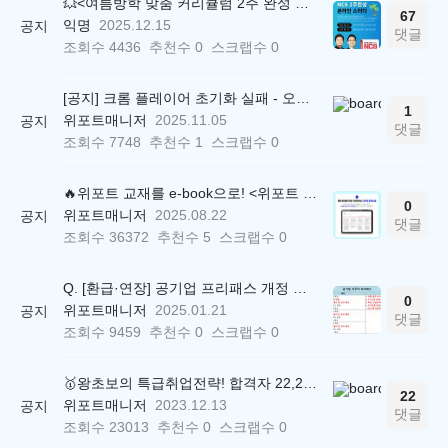
💥<여름방학 맞춤 커리큘럼 2주 완성 무료 스터디> 모집 시작!
67
익명
2025.12.15
공지
댓글
조회수
4436
추천수
0
스크랩수
0
[공지] 크롬 플레이어 초기화 실패 - 오류 조치 방법 안내 (Chrome 142 버전, Edge)
1
위포트매니저
2025.11.05
공지
댓글
조회수
7748
추천수
1
스크랩수
0
🔥위포트 교재를 e-book으로! <위포트 스마트학습실>
0
위포트매니저
2025.08.22
공지
댓글
조회수
36372
추천수
5
스크랩수
0
Q. [환급·연장] 공기업 프리패스 개정 안내 (25.01.21 18:00~)
0
위포트매니저
2025.01.21
공지
댓글
조회수
9459
추천수
0
스크랩수
0
🥇왕초보의 특급취업전략! 합격자 22,244명 배출한 전문가와 함께 직무탐색부터 면접까지 완벽대비
22
위포트매니저
2023.12.13
공지
댓글
조회수
23013
추천수
0
스크랩수
0