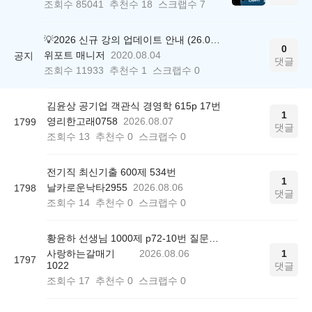
조회수
85041
추천수
18
스크랩수
7
💡2026 신규 강의 업데이트 안내 (26.04.17 ver.)
0
위포트 매니저
2020.08.04
공지
댓글
조회수
11933
추천수
1
스크랩수
0
김윤상 공기업 객관식 경영학 615p 17번
1
영리한고래0758
2026.08.07
1799
댓글
조회수
13
추천수
0
스크랩수
0
전기직 최신기출 600제 534번
1
날카로운낙타2955
2026.08.06
1798
댓글
조회수
14
추천수
0
스크랩수
0
황윤하 선생님 1000제 p72-10번 질문드립니다.
사랑하는갈매기
2026.08.06
1
1797
1022
댓글
조회수
17
추천수
0
스크랩수
0