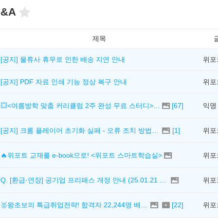
&A
제목
[공지] 물류사 휴무로 인한 배송 지연 안내
위포
[공지] PDF 자료 인쇄 기능 정상 복구 안내
위포
💥<여름방학 맞춤 커리큘럼 2주 완성 무료 스터디> 모집 시작!
[
67
]
익명
[공지] 크롬 플레이어 초기화 실패 - 오류 조치 방법 안내 (Chrome 142 버전, Edge)
[
1
]
위포
🔥위포트 교재를 e-book으로! <위포트 스마트학습실>
위포
Q. [환급·연장] 공기업 프리패스 개정 안내 (25.01.21 18:00~)
위포
🥇왕초보의 특급취업전략! 합격자 22,244명 배출한 전문가와 함께 직무탐색부터 면접까지 완벽대비
[
22
]
위포