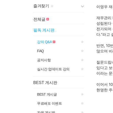
즐겨찾기
이영우 재
재무관리 
게시판 제목의
아이콘을 선
전체글
택하면
성립된다 
즐겨찾기에 추가됩니다.
전가되어 
필독 게시판
다."라고
강의 Q&A
반면, 1
않으며 비
FAQ
공지사항
질문드립니
있다고 보
실시간 업데이트 강의
이라는 문
BEST 게시판
이어서 1
현명한 주
BEST 게시글
무료배포 이벤트
자유 게시판