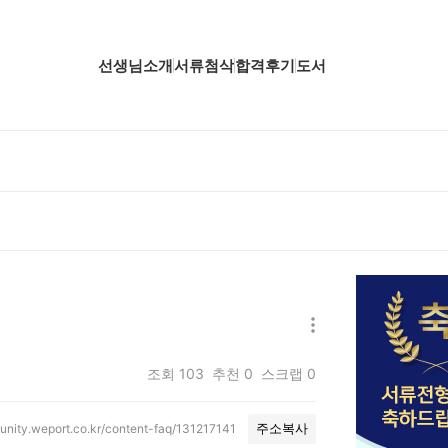
선생님소개
서류첨삭
합격후기
도서
업핵심분석
업핵심분석
업핵심분석
공핵심분석
무핵심분석
자소서 핵심분석
조회
103
추천
0
스크랩
0
unity.weport.co.kr/content-faq/131217141
주소복사