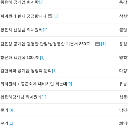
황윤하 공기업 회계학
[
1
]
회계원리 판서 궁금합니다
[
1
]
황윤하 선생님 회계원리
[
1
]
김윤상 공기업 경영항 단일/상경통합 기본서 850쪽 그림 4-4
[
1
]
황윤하 객관식 1000제
[
1
]
김만희의 공기업 행정학 문의
[
1
]
회계원리 + 중급회계 대비하면 되는데
[
2
]
황윤하강사님 회계원리
[
1
]
문의
[
3
]
문의
[
1
]