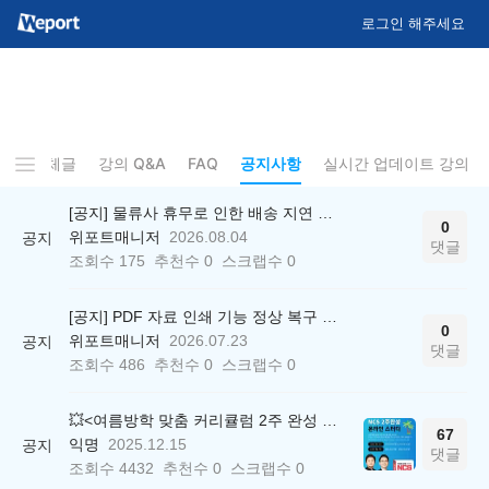
로그인 해주세요
기
전체글
강의 Q&A
FAQ
공지사항
실시간 업데이트 강의
[공지] 물류사 휴무로 인한 배송 지연 안내
0
위포트매니저
2026.08.04
공지
댓글
조회수
175
추천수
0
스크랩수
0
[공지] PDF 자료 인쇄 기능 정상 복구 안내
0
위포트매니저
2026.07.23
공지
댓글
조회수
486
추천수
0
스크랩수
0
💥<여름방학 맞춤 커리큘럼 2주 완성 무료 스터디> 모집 시작!
67
익명
2025.12.15
공지
댓글
조회수
4432
추천수
0
스크랩수
0