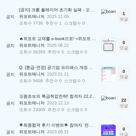
[공지] 크롬 플레이어 초기화 실패 - 오류 조치 방법 안내 (Chrome 142 버전, Edge)
1
위포트매니저
2025.11.05
공지
댓글
조회수
7738
추천수
1
스크랩수
0
🔥위포트 교재를 e-book으로! <위포트 스마트학습실>
0
위포트매니저
2025.08.22
공지
댓글
조회수
36359
추천수
5
스크랩수
0
Q. [환급·연장] 공기업 프리패스 개정 안내 (25.01.21 18:00~)
0
위포트매니저
2025.01.21
공지
댓글
조회수
9458
추천수
0
스크랩수
0
🥇왕초보의 특급취업전략! 합격자 22,244명 배출한 전문가와 함께 직무탐색부터 면접까지 완벽대비
22
위포트매니저
2023.12.13
공지
댓글
조회수
23009
추천수
0
스크랩수
0
🌟최종합격 후기 이벤트🌟 참여자 '전원' 백화점상품권 증정
0
위포트매니저
2023.08.31
공지
댓글