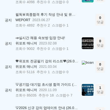
조회수
4098
추천수
0
스크랩수
0
필독🚨최종합격 후기 작성 안내 및 유의사항
0
WEPORT
2023.06.27
공지
댓글
조회수
4892
추천수
2
스크랩수
1
📣실시간 채용 속보방 입장 안내!
0
위포트 매니저
2023.02.08
공지
댓글
조회수
9002
추천수
0
스크랩수
1
🧡위포트 전공필기 강의 리스트🧡(26.05.22 ver.)
0
위포트 매니저
2021.03.04
공지
댓글
조회수
5116
추천수
1
스크랩수
0
💡공기업·대기업 초시생 합격 가이드 (26.04.21 ver.)
1
위포트 매니저
2020.11.09
공지
댓글
조회수
85035
추천수
18
스크랩수
7
💡2026 신규 강의 업데이트 안내 (26.04.17 ver.)