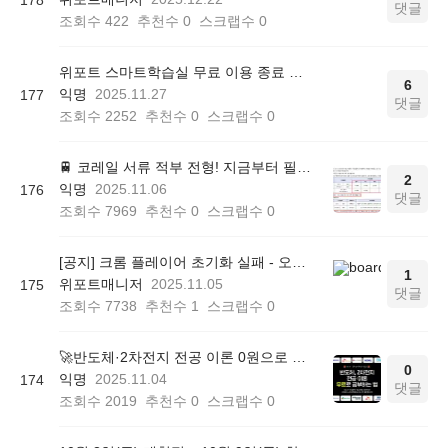
댓글
조회수
422
추천수
0
스크랩수
0
위포트 스마트학습실 무료 이용 종료 안내
6
익명
2025.11.27
177
댓글
조회수
2252
추천수
0
스크랩수
0
🚆 코레일 서류 적부 전형! 지금부터 필기 준비해야 합니다
2
익명
2025.11.06
176
댓글
조회수
7969
추천수
0
스크랩수
0
[공지] 크롬 플레이어 초기화 실패 - 오류 조치 방법 안내 (Chrome 142 버전, Edge)
1
위포트매니저
2025.11.05
175
댓글
조회수
7738
추천수
1
스크랩수
0
🚀반도체·2차전지 전공 이론 0원으로 대비하는 법! 전공 면접·자소서 대비 무료 학습실!
0
익명
2025.11.04
174
댓글
조회수
2019
추천수
0
스크랩수
0