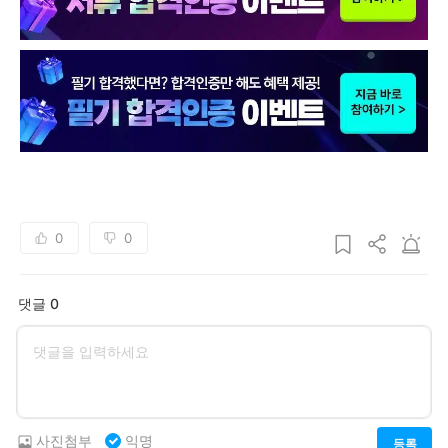
0
0
댓글 0
사진첨부
익명
등록