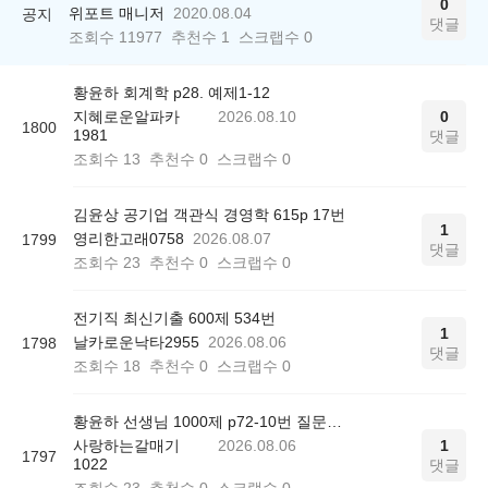
0
위포트 매니저
2020.08.04
공지
댓글
조회수
11977
추천수
1
스크랩수
0
황윤하 회계학 p28. 예제1-12
지혜로운알파카
2026.08.10
0
1800
1981
댓글
조회수
13
추천수
0
스크랩수
0
김윤상 공기업 객관식 경영학 615p 17번
1
영리한고래0758
2026.08.07
1799
댓글
조회수
23
추천수
0
스크랩수
0
전기직 최신기출 600제 534번
1
날카로운낙타2955
2026.08.06
1798
댓글
조회수
18
추천수
0
스크랩수
0
황윤하 선생님 1000제 p72-10번 질문드립니다.
사랑하는갈매기
2026.08.06
1
1797
1022
댓글