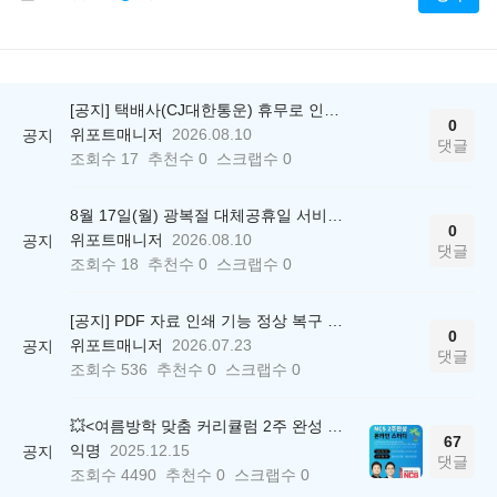
[공지] 택배사(CJ대한통운) 휴무로 인한 배송 지연 안내
0
위포트매니저
2026.08.10
공지
댓글
조회수
17
추천수
0
스크랩수
0
8월 17일(월) 광복절 대체공휴일 서비스 운영시간에 대해 안내드립니다.
0
위포트매니저
2026.08.10
공지
댓글
조회수
18
추천수
0
스크랩수
0
[공지] PDF 자료 인쇄 기능 정상 복구 안내
0
위포트매니저
2026.07.23
공지
댓글
조회수
536
추천수
0
스크랩수
0
💥<여름방학 맞춤 커리큘럼 2주 완성 무료 스터디> 모집 시작!
67
익명
2025.12.15
공지
댓글
조회수
4490
추천수
0
스크랩수
0