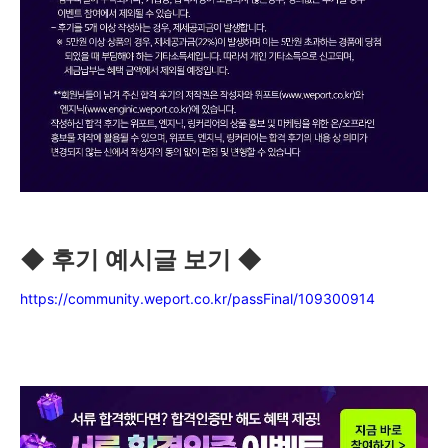
◆ 후기 예시글 보기 ◆
https://community.weport.co.kr/passFinal/109300914