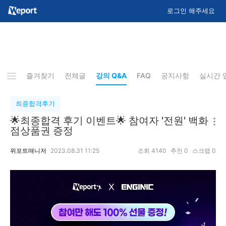
로그인 해주세요
즐겨찾기
전체글
강의 Q&A
FAQ
공지사항
실시간 
최종합격후기
🌟최종합격 후기 이벤트🌟 참여자 '전원' 백화
점상품권 증정
위포트매니저
2023.08.31 11:25
조회
4140
추천
0
스크랩
0