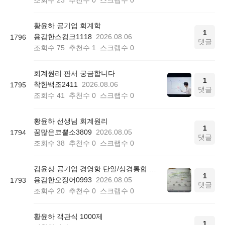
조회수
23
추천수
0
스크랩수
0
황윤하 공기업 회계학
1
용감한스컹크1118
2026.08.06
1796
댓글
조회수
75
추천수
1
스크랩수
0
회계원리 판서 궁금합니다
1
착한백조2411
2026.08.06
1795
댓글
조회수
41
추천수
0
스크랩수
0
황윤하 선생님 회계원리
1
꿈많은코뿔소3809
2026.08.05
1794
댓글
조회수
38
추천수
0
스크랩수
0
김윤상 공기업 경영항 단일/상경통합 기본서 850쪽 그림 4-4
1
용감한오징어0993
2026.08.05
1793
댓글
조회수
20
추천수
0
스크랩수
0
황윤하 객관식 1000제
1