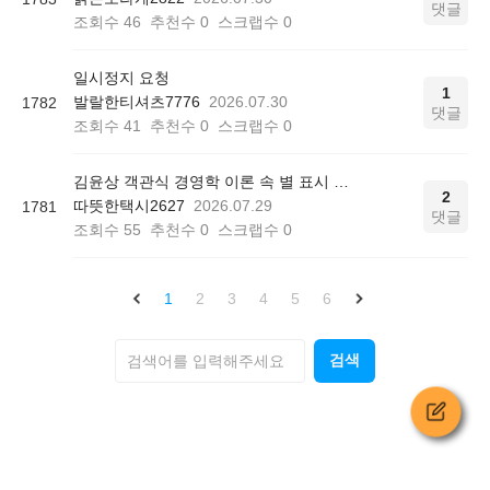
댓글
조회수
46
추천수
0
스크랩수
0
일시정지 요청
1
발랄한티셔츠7776
2026.07.30
1782
댓글
조회수
41
추천수
0
스크랩수
0
김윤상 객관식 경영학 이론 속 별 표시 의미
2
따뜻한택시2627
2026.07.29
1781
댓글
조회수
55
추천수
0
스크랩수
0
1
2
3
4
5
6
검색