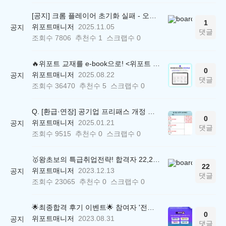
[공지] 크롬 플레이어 초기화 실패 - 오류 조치 방법 안내 (Chrome 142 버전, Edge)
1
위포트매니저
2025.11.05
공지
댓글
조회수
7806
추천수
1
스크랩수
0
🔥위포트 교재를 e-book으로! <위포트 스마트학습실>
0
위포트매니저
2025.08.22
공지
댓글
조회수
36470
추천수
5
스크랩수
0
Q. [환급·연장] 공기업 프리패스 개정 안내 (25.01.21 18:00~)
0
위포트매니저
2025.01.21
공지
댓글
조회수
9515
추천수
0
스크랩수
0
🥇왕초보의 특급취업전략! 합격자 22,244명 배출한 전문가와 함께 직무탐색부터 면접까지 완벽대비
22
위포트매니저
2023.12.13
공지
댓글
조회수
23065
추천수
0
스크랩수
0
🌟최종합격 후기 이벤트🌟 참여자 '전원' 백화점상품권 증정
0
위포트매니저
2023.08.31
공지
댓글