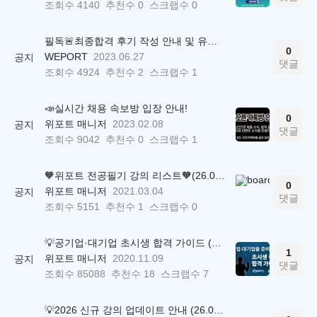
조회수
4140
추천수
0
스크랩수
0
필독🚨최종합격 후기 작성 안내 및 유의사항
0
WEPORT
2023.06.27
공지
댓글
조회수
4924
추천수
2
스크랩수
1
📣실시간 채용 속보방 입장 안내!
0
위포트 매니저
2023.02.08
공지
댓글
조회수
9042
추천수
0
스크랩수
1
🧡위포트 전공필기 강의 리스트🧡(26.05.22 ver.)
0
위포트 매니저
2021.03.04
공지
댓글
조회수
5151
추천수
1
스크랩수
0
💡공기업·대기업 초시생 합격 가이드 (26.04.21 ver.)
1
위포트 매니저
2020.11.09
공지
댓글
조회수
85088
추천수
18
스크랩수
7
💡2026 신규 강의 업데이트 안내 (26.04.17 ver.)