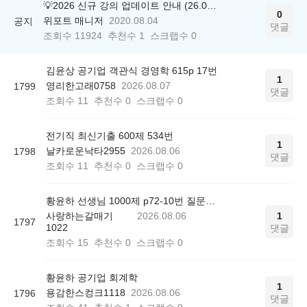
💡2026 신규 강의 업데이트 안내 (26.04.17 ver.)
0
위포트 매니저
2020.08.04
공지
댓글
조회수
11924
추천수
1
스크랩수
0
김윤상 공기업 객관식 경영학 615p 17번
1
영리한고래0758
2026.08.07
1799
댓글
조회수
11
추천수
0
스크랩수
0
전기직 최신기출 600제 534번
1
날카로운낙타2955
2026.08.06
1798
댓글
조회수
11
추천수
0
스크랩수
0
황윤하 선생님 1000제 p72-10번 질문드립니다.
사랑하는갈매기
2026.08.06
1
1797
1022
댓글
조회수
15
추천수
0
스크랩수
0
황윤하 공기업 회계학
1
용감한스컹크1118
2026.08.06
1796
댓글