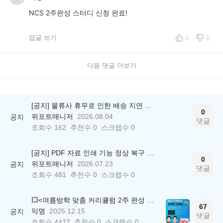
NCS 2주완성 스터디 신청 완료!
답글 쓰기
0
0
다음 댓글 더보기
[공지] 물류사 휴무로 인한 배송 지연 안내
0
위포트매니저
2026.08.04
공지
댓글
조회수
162
추천수
0
스크랩수
0
[공지] PDF 자료 인쇄 기능 정상 복구 안내
0
위포트매니저
2026.07.23
공지
댓글
조회수
481
추천수
0
스크랩수
0
💥<여름방학 맞춤 커리큘럼 2주 완성 무료 스터디> 모집 시작!
67
익명
2025.12.15
공지
댓글
조회수
4427
추천수
0
스크랩수
0