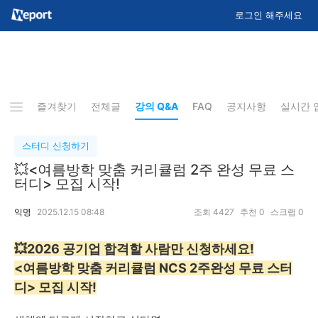
로그인 해주세요
즐겨찾기
전체글
강의 Q&A
FAQ
공지사항
실시간 
스터디 신청하기
💥<여름방학 맞춤 커리큘럼 2주 완성 무료 스
터디> 모집 시작!
익명
2025.12.15 08:48
조회
4427
추천
0
스크랩
0
💥2026 공기업 합격할 사람만 신청하세요!
<여름방학 맞춤 커리큘럼 NCS 2주완성 무료 스터
디> 모집 시작!