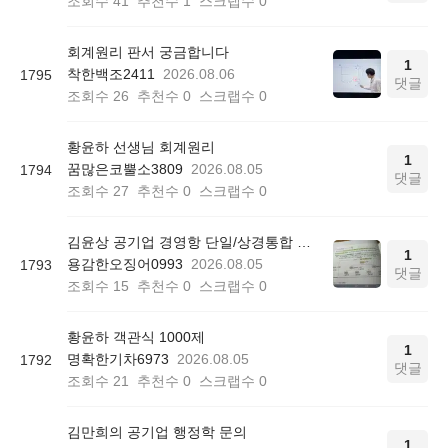
조회수
41
추천수
1
스크랩수
0
회계원리 판서 궁금합니다
1
착한백조2411
2026.08.06
1795
댓글
조회수
26
추천수
0
스크랩수
0
황윤하 선생님 회계원리
1
꿈많은코뿔소3809
2026.08.05
1794
댓글
조회수
27
추천수
0
스크랩수
0
김윤상 공기업 경영항 단일/상경통합 기본서 850쪽 그림 4-4
1
용감한오징어0993
2026.08.05
1793
댓글
조회수
15
추천수
0
스크랩수
0
황윤하 객관식 1000제
1
명확한기차6973
2026.08.05
1792
댓글
조회수
21
추천수
0
스크랩수
0
김만희의 공기업 행정학 문의
1