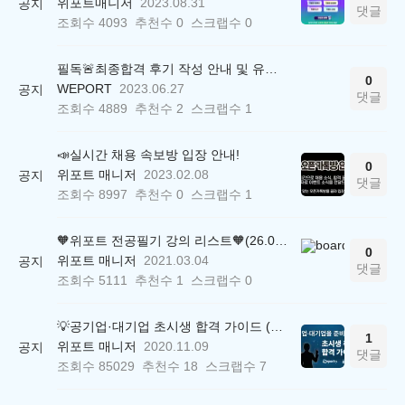
위포트매니저
2023.08.31
공지
댓글
조회수
4093
추천수
0
스크랩수
0
필독🚨최종합격 후기 작성 안내 및 유의사항
0
WEPORT
2023.06.27
공지
댓글
조회수
4889
추천수
2
스크랩수
1
📣실시간 채용 속보방 입장 안내!
0
위포트 매니저
2023.02.08
공지
댓글
조회수
8997
추천수
0
스크랩수
1
🧡위포트 전공필기 강의 리스트🧡(26.05.22 ver.)
0
위포트 매니저
2021.03.04
공지
댓글
조회수
5111
추천수
1
스크랩수
0
💡공기업·대기업 초시생 합격 가이드 (26.04.21 ver.)
1
위포트 매니저
2020.11.09
공지
댓글
조회수
85029
추천수
18
스크랩수
7