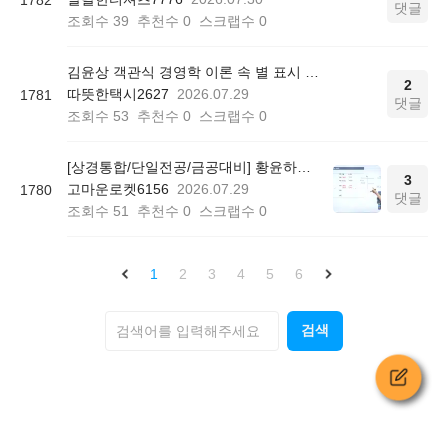
댓글
조회수
39
추천수
0
스크랩수
0
김윤상 객관식 경영학 이론 속 별 표시 의미
2
따뜻한택시2627
2026.07.29
1781
댓글
조회수
53
추천수
0
스크랩수
0
[상경통합/단일전공/금공대비] 황윤하의 공기업 회계학 기본이론 - 중급/고급/원가관리회계 P408
3
고마운로켓6156
2026.07.29
1780
댓글
조회수
51
추천수
0
스크랩수
0
1
2
3
4
5
6
검색