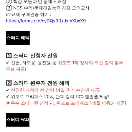
② 핵심 모듈 패턴 문제 + 해설
③ NCS 수리/문제해결능력 하프 모의고사
👉교재 구매인증 하기 :
https://forms.gle/cyDQs3fLrJxmXbxX9
스터디 혜택
1️⃣ 스터디 신청자 전원
✔
신헌, 하주응, 윤진원 등
위포트 1타 강사의 최신 강의 일부
무료 제공!
2️⃣ 스터디
완주자
전원 혜택
✔
신청한 과정의 전 강의 14일 추가 수강권 제공!
✔ 위포트 프리패스 20%, 단과 강의 10% 할인권 제공!
★우수 스터디원 선정 시, 위포트 프리패스 1개월 이용권 제공!
스터디 FAQ