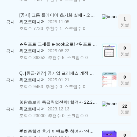
[공지] 크롬 플레이어 초기화 실패 - 오류 조치 방법 안내 (Chrome 142 버전, Edge)
1
위포트매니저
2025.11.05
공지
댓글
조회수
7733
추천수
1
스크랩수
0
🔥위포트 교재를 e-book으로! <위포트 스마트학습실>
0
위포트매니저
2025.08.22
공지
댓글
조회수
36352
추천수
5
스크랩수
0
Q. [환급·연장] 공기업 프리패스 개정 안내 (25.01.21 18:00~)
0
위포트매니저
2025.01.21
공지
댓글
조회수
9453
추천수
0
스크랩수
0
🥇왕초보의 특급취업전략! 합격자 22,244명 배출한 전문가와 함께 직무탐색부터 면접까지 완벽대비
22
위포트매니저
2023.12.13
공지
댓글
조회수
23000
추천수
0
스크랩수
0
🌟최종합격 후기 이벤트🌟 참여자 '전원' 백화점상품권 증정
0