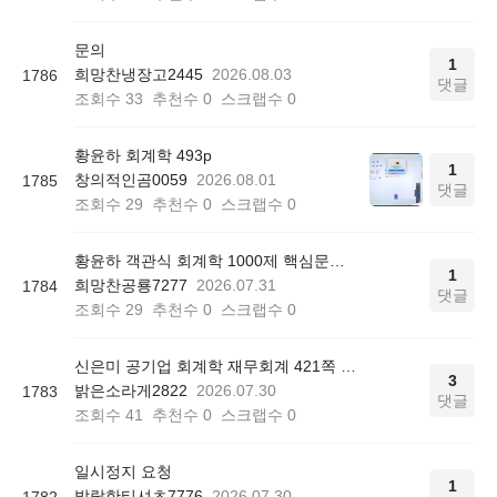
문의
1
희망찬냉장고2445
2026.08.03
1786
댓글
조회수
33
추천수
0
스크랩수
0
황윤하 회계학 493p
1
창의적인곰0059
2026.08.01
1785
댓글
조회수
29
추천수
0
스크랩수
0
황윤하 객관식 회계학 1000제 핵심문제 리스트 질문
1
희망찬공룡7277
2026.07.31
1784
댓글
조회수
29
추천수
0
스크랩수
0
신은미 공기업 회계학 재무회계 421쪽 12번
3
밝은소라게2822
2026.07.30
1783
댓글
조회수
41
추천수
0
스크랩수
0
일시정지 요청
1
발랄한티셔츠7776
2026.07.30
1782