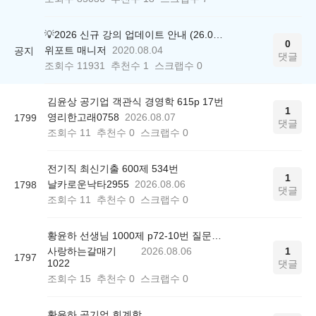
💡2026 신규 강의 업데이트 안내 (26.04.17 ver.)
0
위포트 매니저
2020.08.04
공지
댓글
조회수
11931
추천수
1
스크랩수
0
김윤상 공기업 객관식 경영학 615p 17번
1
영리한고래0758
2026.08.07
1799
댓글
조회수
11
추천수
0
스크랩수
0
전기직 최신기출 600제 534번
1
날카로운낙타2955
2026.08.06
1798
댓글
조회수
11
추천수
0
스크랩수
0
황윤하 선생님 1000제 p72-10번 질문드립니다.
사랑하는갈매기
2026.08.06
1
1797
1022
댓글
조회수
15
추천수
0
스크랩수
0
황윤하 공기업 회계학