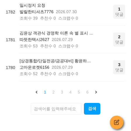
일시정지 요청
1
발랄한티셔츠7776
2026.07.30
1782
댓글
조회수
39
추천수
0
스크랩수
0
김윤상 객관식 경영학 이론 속 별 표시 의미
2
따뜻한택시2627
2026.07.29
1781
댓글
조회수
53
추천수
0
스크랩수
0
[상경통합/단일전공/금공대비] 황윤하의 공기업 회계학 기본이론 - 중급/고급/원가관리회계 P408
3
고마운로켓6156
2026.07.29
1780
댓글
조회수
52
추천수
0
스크랩수
0
1
2
3
4
5
6
검색