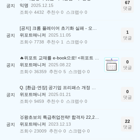
67
익명
2025.12.15
공지
댓글
조회수
4432
추천수
0
스크랩수
0
[공지] 크롬 플레이어 초기화 실패 - 오류 조치 방법 안내 (Chrome 142 버전, Edge)
1
위포트매니저
2025.11.05
공지
댓글
조회수
7738
추천수
1
스크랩수
0
🔥위포트 교재를 e-book으로! <위포트 스마트학습실>
0
위포트매니저
2025.08.22
공지
댓글
조회수
36359
추천수
5
스크랩수
0
Q. [환급·연장] 공기업 프리패스 개정 안내 (25.01.21 18:00~)
0
위포트매니저
2025.01.21
공지
댓글
조회수
9459
추천수
0
스크랩수
0
🥇왕초보의 특급취업전략! 합격자 22,244명 배출한 전문가와 함께 직무탐색부터 면접까지 완벽대비
22
위포트매니저
2023.12.13
공지
댓글
조회수
23009
추천수
0
스크랩수
0