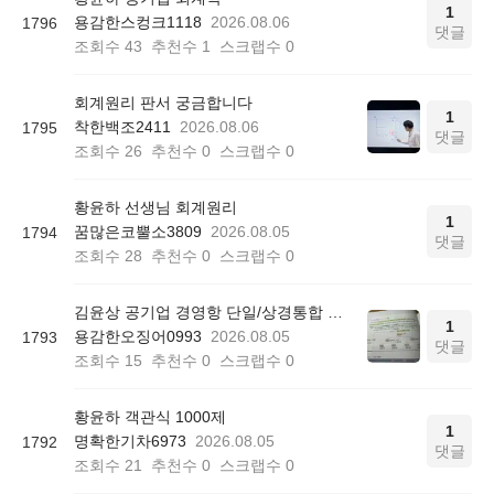
1
용감한스컹크1118
2026.08.06
1796
댓글
조회수
43
추천수
1
스크랩수
0
회계원리 판서 궁금합니다
1
착한백조2411
2026.08.06
1795
댓글
조회수
26
추천수
0
스크랩수
0
황윤하 선생님 회계원리
1
꿈많은코뿔소3809
2026.08.05
1794
댓글
조회수
28
추천수
0
스크랩수
0
김윤상 공기업 경영항 단일/상경통합 기본서 850쪽 그림 4-4
1
용감한오징어0993
2026.08.05
1793
댓글
조회수
15
추천수
0
스크랩수
0
황윤하 객관식 1000제
1
명확한기차6973
2026.08.05
1792
댓글
조회수
21
추천수
0
스크랩수
0