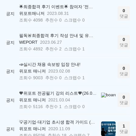
🌟최종합격 후기 이벤트🌟 참여자 '전원' 백화점상품권 증정
0
위포트매니저
2023.08.31
공지
댓글
조회수
4098
추천수
0
스크랩수
0
필독🚨최종합격 후기 작성 안내 및 유의사항
0
WEPORT
2023.06.27
공지
댓글
조회수
4892
추천수
2
스크랩수
1
📣실시간 채용 속보방 입장 안내!
0
위포트 매니저
2023.02.08
공지
댓글
조회수
9003
추천수
0
스크랩수
1
🧡위포트 전공필기 강의 리스트🧡(26.05.22 ver.)
0
위포트 매니저
2021.03.04
공지
댓글
조회수
5116
추천수
1
스크랩수
0
💡공기업·대기업 초시생 합격 가이드 (26.04.21 ver.)
1
위포트 매니저
2020.11.09
공지
댓글
조회수
85036
추천수
18
스크랩수
7