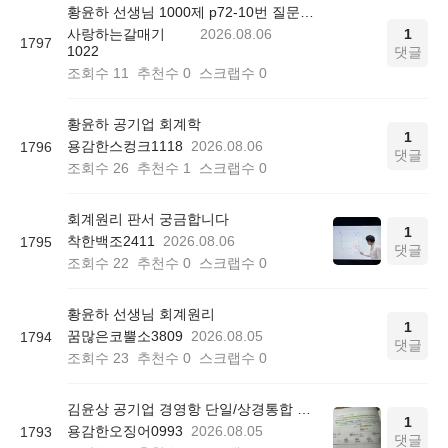
황윤하 선생님 1000제 p72-10번 질문드립니다.
사랑하는갈매기
2026.08.06
1
1797
1022
댓글
조회수
11
추천수
0
스크랩수
0
황윤하 공기업 회계학
1
용감한스컹크1118
2026.08.06
1796
댓글
조회수
26
추천수
1
스크랩수
0
회계원리 판서 궁금합니다
1
착한백조2411
2026.08.06
1795
댓글
조회수
22
추천수
0
스크랩수
0
황윤하 선생님 회계원리
1
꿈많은코뿔소3809
2026.08.05
1794
댓글
조회수
23
추천수
0
스크랩수
0
김윤상 공기업 경영항 단일/상경통합 기본서 850쪽 그림 4-4
1
용감한오징어0993
2026.08.05
1793
댓글