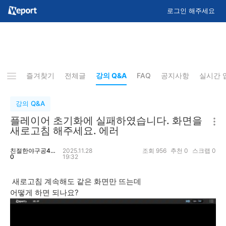
로그인 해주세요
즐겨찾기
전체글
강의 Q&A
FAQ
공지사항
실시간 
강의 Q&A
플레이어 초기화에 실패하였습니다. 화면을
새로고침 해주세요. 에러
친절한야구공442
2025.11.28
조회
956
추천
0
스크랩
0
0
19:32
새로고침 계속해도 같은 화면만 뜨는데
어떻게 하면 되나요?