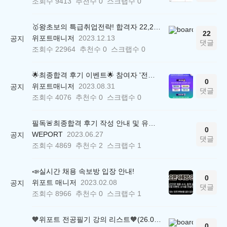
조회수
9413
추천수
0
스크랩수
0
🥇왕초보의 특급취업전략! 합격자 22,244명 배출한 전문가와 함께 직무탐색부터 면접까지 완벽대비
22
위포트매니저
2023.12.13
공지
댓글
조회수
22964
추천수
0
스크랩수
0
🌟최종합격 후기 이벤트🌟 참여자 '전원' 백화점상품권 증정
0
위포트매니저
2023.08.31
공지
댓글
조회수
4076
추천수
0
스크랩수
0
필독🚨최종합격 후기 작성 안내 및 유의사항
0
WEPORT
2023.06.27
공지
댓글
조회수
4869
추천수
2
스크랩수
1
📣실시간 채용 속보방 입장 안내!
0
위포트 매니저
2023.02.08
공지
댓글
조회수
8966
추천수
0
스크랩수
1
🧡위포트 전공필기 강의 리스트🧡(26.05.22 ver.)
0