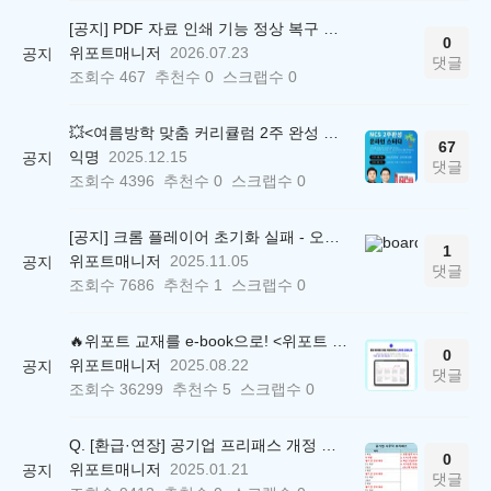
[공지] PDF 자료 인쇄 기능 정상 복구 안내
0
위포트매니저
2026.07.23
공지
댓글
조회수
467
추천수
0
스크랩수
0
💥<여름방학 맞춤 커리큘럼 2주 완성 무료 스터디> 모집 시작!
67
익명
2025.12.15
공지
댓글
조회수
4396
추천수
0
스크랩수
0
[공지] 크롬 플레이어 초기화 실패 - 오류 조치 방법 안내 (Chrome 142 버전, Edge)
1
위포트매니저
2025.11.05
공지
댓글
조회수
7686
추천수
1
스크랩수
0
🔥위포트 교재를 e-book으로! <위포트 스마트학습실>
0
위포트매니저
2025.08.22
공지
댓글
조회수
36299
추천수
5
스크랩수
0
Q. [환급·연장] 공기업 프리패스 개정 안내 (25.01.21 18:00~)
0
위포트매니저
2025.01.21
공지
댓글