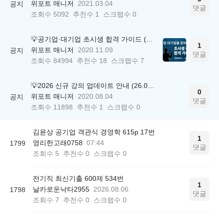
위포트 매니저
2021.03.04
공지
댓글
조회수
5092
추천수
1
스크랩수
0
💡공기업·대기업 초시생 합격 가이드 (26.04.21 ver.)
1
위포트 매니저
2020.11.09
공지
댓글
조회수
84994
추천수
18
스크랩수
7
💡2026 신규 강의 업데이트 안내 (26.04.17 ver.)
0
위포트 매니저
2020.08.04
공지
댓글
조회수
11898
추천수
1
스크랩수
0
김윤상 공기업 객관식 경영학 615p 17번
1
영리한고래0758
07:44
1799
댓글
조회수
5
추천수
0
스크랩수
0
전기직 최신기출 600제 534번
1
날카로운낙타2955
2026.08.06
1798
댓글
조회수
7
추천수
0
스크랩수
0