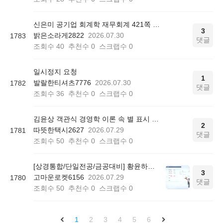
신은미 공기업 회계학 재무회계 421쪽 12번
3
밝은소라게2822
2026.07.30
1783
댓글
조회수
40
추천수
0
스크랩수
0
일시정지 요청
1
발랄한티셔츠7776
2026.07.30
1782
댓글
조회수
36
추천수
0
스크랩수
0
김윤상 객관식 경영학 이론 속 별 표시 의미
2
따뜻한택시2627
2026.07.29
1781
댓글
조회수
50
추천수
0
스크랩수
0
[상경통합/단일전공/금공대비] 황윤하의 공기업 회계학 기본이론 - 중급/고급/원가관리회계 P408
3
고마운로켓6156
2026.07.29
1780
댓글
조회수
50
추천수
0
스크랩수
0
1
2
3
4
5
6