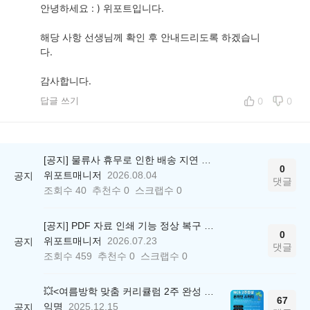
안녕하세요 : ) 위포트입니다.
해당 사항 선생님께 확인 후 안내드리도록 하겠습니
다.
감사합니다.
답글 쓰기
0
0
[공지] 물류사 휴무로 인한 배송 지연 안내
0
위포트매니저
2026.08.04
공지
댓글
조회수
40
추천수
0
스크랩수
0
[공지] PDF 자료 인쇄 기능 정상 복구 안내
0
위포트매니저
2026.07.23
공지
댓글
조회수
459
추천수
0
스크랩수
0
💥<여름방학 맞춤 커리큘럼 2주 완성 무료 스터디> 모집 시작!
67
익명
2025.12.15
공지