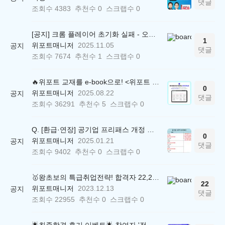
댓글
조회수
4383
추천수
0
스크랩수
0
[공지] 크롬 플레이어 초기화 실패 - 오류 조치 방법 안내 (Chrome 142 버전, Edge)
1
위포트매니저
2025.11.05
공지
댓글
조회수
7674
추천수
1
스크랩수
0
🔥위포트 교재를 e-book으로! <위포트 스마트학습실>
0
위포트매니저
2025.08.22
공지
댓글
조회수
36291
추천수
5
스크랩수
0
Q. [환급·연장] 공기업 프리패스 개정 안내 (25.01.21 18:00~)
0
위포트매니저
2025.01.21
공지
댓글
조회수
9402
추천수
0
스크랩수
0
🥇왕초보의 특급취업전략! 합격자 22,244명 배출한 전문가와 함께 직무탐색부터 면접까지 완벽대비
22
위포트매니저
2023.12.13
공지
댓글
조회수
22955
추천수
0
스크랩수
0
🌟최종합격 후기 이벤트🌟 참여자 '전원' 백화점상품권 증정