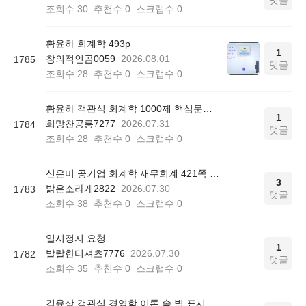
댓글
조회수
30
추천수
0
스크랩수
0
황윤하 회계학 493p
1
창의적인곰0059
2026.08.01
1785
댓글
조회수
28
추천수
0
스크랩수
0
황윤하 객관식 회계학 1000제 핵심문제 리스트 질문
1
희망찬공룡7277
2026.07.31
1784
댓글
조회수
28
추천수
0
스크랩수
0
신은미 공기업 회계학 재무회계 421쪽 12번
3
밝은소라게2822
2026.07.30
1783
댓글
조회수
38
추천수
0
스크랩수
0
일시정지 요청
1
발랄한티셔츠7776
2026.07.30
1782
댓글
조회수
35
추천수
0
스크랩수
0
김윤상 객관식 경영학 이론 속 별 표시 의미