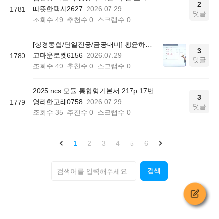
2
따뜻한택시2627
2026.07.29
1781
댓글
조회수
49
추천수
0
스크랩수
0
[상경통합/단일전공/금공대비] 황윤하의 공기업 회계학 기본이론 - 중급/고급/원가관리회계 P408
3
고마운로켓6156
2026.07.29
1780
댓글
조회수
49
추천수
0
스크랩수
0
2025 ncs 모듈 통합형기본서 217p 17번
3
영리한고래0758
2026.07.29
1779
댓글
조회수
35
추천수
0
스크랩수
0
1
2
3
4
5
6
검색