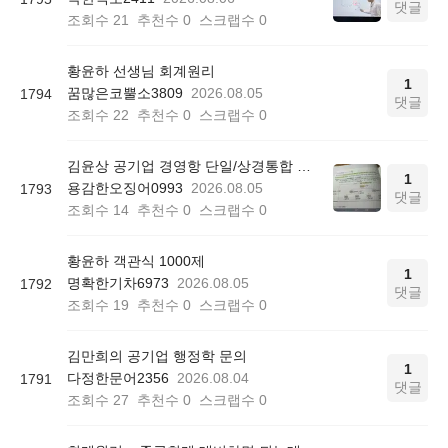
댓글
조회수
21
추천수
0
스크랩수
0
황윤하 선생님 회계원리
1
꿈많은코뿔소3809
2026.08.05
1794
댓글
조회수
22
추천수
0
스크랩수
0
김윤상 공기업 경영항 단일/상경통합 기본서 850쪽 그림 4-4
1
용감한오징어0993
2026.08.05
1793
댓글
조회수
14
추천수
0
스크랩수
0
황윤하 객관식 1000제
1
명확한기차6973
2026.08.05
1792
댓글
조회수
19
추천수
0
스크랩수
0
김만희의 공기업 행정학 문의
1
다정한문어2356
2026.08.04
1791
댓글
조회수
27
추천수
0
스크랩수
0