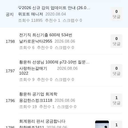
💡2026 신규 강의 업데이트 안내 (26.04.17 ver.)
0
위포트 매니저
2020.08.04
공지
댓글
조회수
11895
추천수
1
스크랩수
0
전기직 최신기출 600제 534번
0
날카로운낙타2955
2026.08.06
1798
댓글
조회수
6
추천수
0
스크랩수
0
황윤하 선생님 1000제 p72-10번 질문드립니다.
사랑하는갈매기
2026.08.06
0
1797
1022
댓글
조회수
9
추천수
0
스크랩수
0
황윤하 공기업 회계학
1
용감한스컹크1118
2026.08.06
1796
댓글
조회수
19
추천수
1
스크랩수
0
회계원리 판서 궁금합니다
1
착한백조2411
2026.08.06
1795