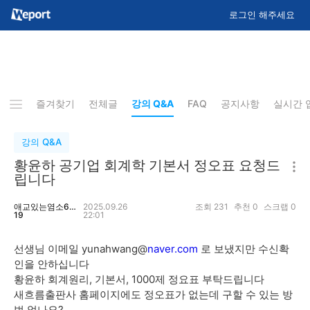
로그인 해주세요
즐겨찾기
전체글
강의 Q&A
FAQ
공지사항
실시간 
강의 Q&A
황윤하 공기업 회계학 기본서 정오표 요청드
립니다
애교있는염소65
2025.09.26
조회
231
추천
0
스크랩
0
19
22:01
선생님 이메일 yunahwang@
naver.com
로 보냈지만 수신확
인을 안하십니다
황윤하 회계원리, 기본서, 1000제 정요표 부탁드립니다
새흐름출판사 홈페이지에도 정오표가 없는데 구할 수 있는 방
법 없나요?