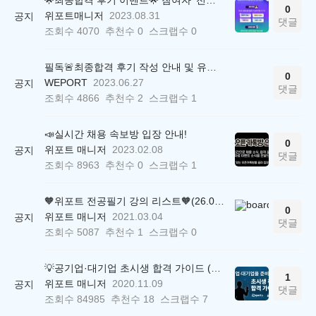
0
위포트매니저
2023.08.31
공지
댓글
조회수
4070
추천수
0
스크랩수
0
필독🚨최종합격 후기 작성 안내 및 유의사항
0
WEPORT
2023.06.27
공지
댓글
조회수
4866
추천수
2
스크랩수
1
📣실시간 채용 속보방 입장 안내!
0
위포트 매니저
2023.02.08
공지
댓글
조회수
8963
추천수
0
스크랩수
1
🧡위포트 전공필기 강의 리스트🧡(26.05.22 ver.)
0
위포트 매니저
2021.03.04
공지
댓글
조회수
5087
추천수
1
스크랩수
0
💡공기업·대기업 초시생 합격 가이드 (26.04.21 ver.)
1
위포트 매니저
2020.11.09
공지
댓글
조회수
84985
추천수
18
스크랩수
7