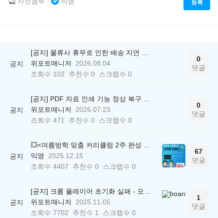
사진첨부
익명
등록
[공지] 물류사 휴무로 인한 배송 지연 안내
0
위포트매니저
2026.08.04
공지
댓글
조회수
102
추천수
0
스크랩수
0
[공지] PDF 자료 인쇄 기능 정상 복구 안내
0
위포트매니저
2026.07.23
공지
댓글
조회수
471
추천수
0
스크랩수
0
💥<여름방학 맞춤 커리큘럼 2주 완성 무료 스터디> 모집 시작!
67
익명
2025.12.15
공지
댓글
조회수
4407
추천수
0
스크랩수
0
[공지] 크롬 플레이어 초기화 실패 - 오류 조치 방법 안내 (Chrome 142 버전, Edge)
1
위포트매니저
2025.11.05
공지
댓글
조회수
7702
추천수
1
스크랩수
0