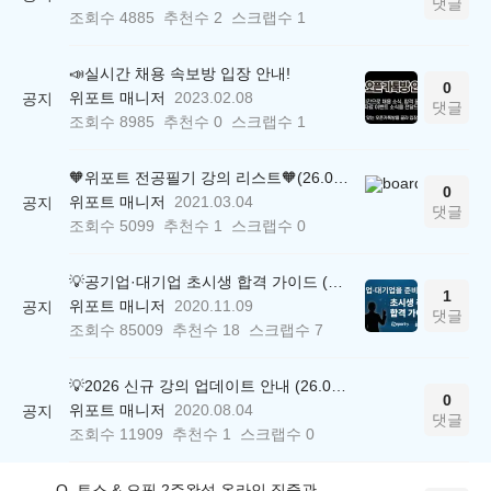
댓글
조회수
4885
추천수
2
스크랩수
1
📣실시간 채용 속보방 입장 안내!
0
위포트 매니저
2023.02.08
공지
댓글
조회수
8985
추천수
0
스크랩수
1
🧡위포트 전공필기 강의 리스트🧡(26.05.22 ver.)
0
위포트 매니저
2021.03.04
공지
댓글
조회수
5099
추천수
1
스크랩수
0
💡공기업·대기업 초시생 합격 가이드 (26.04.21 ver.)
1
위포트 매니저
2020.11.09
공지
댓글
조회수
85009
추천수
18
스크랩수
7
💡2026 신규 강의 업데이트 안내 (26.04.17 ver.)
0
위포트 매니저
2020.08.04
공지
댓글
조회수
11909
추천수
1
스크랩수
0
Q. 토스 & 오픽 2주완성 온라인 집중관리반 수강료 할인 이벤트 신청