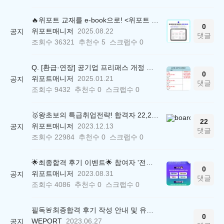
🔥위포트 교재를 e-book으로! <위포트 스마트학습실>
0
위포트매니저
2025.08.22
공지
댓글
조회수
36321
추천수
5
스크랩수
0
Q. [환급·연장] 공기업 프리패스 개정 안내 (25.01.21 18:00~)
0
위포트매니저
2025.01.21
공지
댓글
조회수
9432
추천수
0
스크랩수
0
🥇왕초보의 특급취업전략! 합격자 22,244명 배출한 전문가와 함께 직무탐색부터 면접까지 완벽대비
22
위포트매니저
2023.12.13
공지
댓글
조회수
22984
추천수
0
스크랩수
0
🌟최종합격 후기 이벤트🌟 참여자 '전원' 백화점상품권 증정
0
위포트매니저
2023.08.31
공지
댓글
조회수
4086
추천수
0
스크랩수
0
필독🚨최종합격 후기 작성 안내 및 유의사항
0
WEPORT
2023.06.27
공지