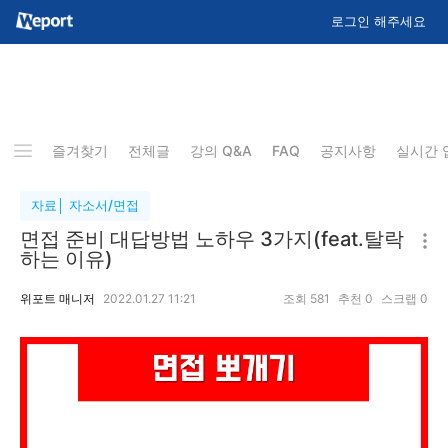
로그인 해주세요
즐겨찾기
전체글
강의 Q&A
FAQ
공지사항
실시간 
자료│ 자소서/면접
면접 준비 대답방법 노하우 3가지(feat.탈락
하는 이유)
위포트 매니저
2022.01.27 11:21
조회
581
추천
0
스크랩
0