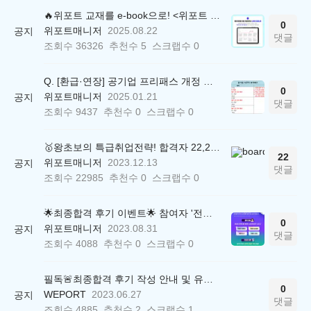
🔥위포트 교재를 e-book으로! <위포트 스마트학습실>
0
위포트매니저
2025.08.22
공지
댓글
조회수
36326
추천수
5
스크랩수
0
Q. [환급·연장] 공기업 프리패스 개정 안내 (25.01.21 18:00~)
0
위포트매니저
2025.01.21
공지
댓글
조회수
9437
추천수
0
스크랩수
0
🥇왕초보의 특급취업전략! 합격자 22,244명 배출한 전문가와 함께 직무탐색부터 면접까지 완벽대비
22
위포트매니저
2023.12.13
공지
댓글
조회수
22985
추천수
0
스크랩수
0
🌟최종합격 후기 이벤트🌟 참여자 '전원' 백화점상품권 증정
0
위포트매니저
2023.08.31
공지
댓글
조회수
4088
추천수
0
스크랩수
0
필독🚨최종합격 후기 작성 안내 및 유의사항
0
WEPORT
2023.06.27
공지
댓글
조회수
4885
추천수
2
스크랩수
1