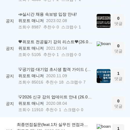
📣실시간 채용 속보방 입장 안내!
0
위포트 매니저
2023.02.08
공지
댓글
조회수
8987
추천수
0
스크랩수
1
🧡위포트 전공필기 강의 리스트🧡(26.05.22 ver.)
0
위포트 매니저
2021.03.04
공지
댓글
조회수
5105
추천수
1
스크랩수
0
💡공기업·대기업 초시생 합격 가이드 (26.04.21 ver.)
1
위포트 매니저
2020.11.09
공지
댓글
조회수
85016
추천수
18
스크랩수
7
💡2026 신규 강의 업데이트 안내 (26.04.17 ver.)
0
위포트 매니저
2020.08.04
공지
댓글
조회수
11910
추천수
1
스크랩수
0
최종면접질문(feat.1차 실무진 면접과의 차이점)
1