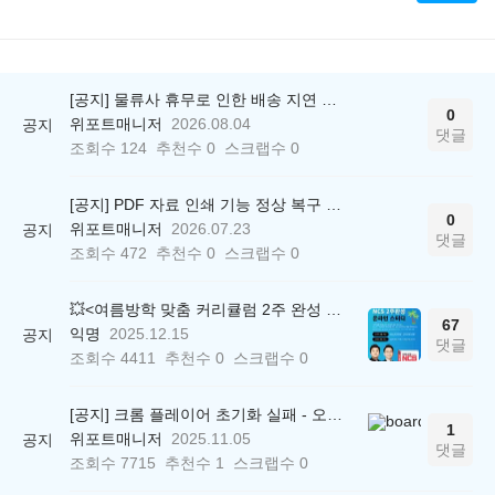
[공지] 물류사 휴무로 인한 배송 지연 안내
0
위포트매니저
2026.08.04
공지
댓글
조회수
124
추천수
0
스크랩수
0
[공지] PDF 자료 인쇄 기능 정상 복구 안내
0
위포트매니저
2026.07.23
공지
댓글
조회수
472
추천수
0
스크랩수
0
💥<여름방학 맞춤 커리큘럼 2주 완성 무료 스터디> 모집 시작!
67
익명
2025.12.15
공지
댓글
조회수
4411
추천수
0
스크랩수
0
[공지] 크롬 플레이어 초기화 실패 - 오류 조치 방법 안내 (Chrome 142 버전, Edge)
1
위포트매니저
2025.11.05
공지
댓글
조회수
7715
추천수
1
스크랩수
0