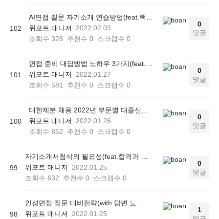
AI면접 질문 자기소개 연습방법(feat.핵심 전략 3가지)
0
위포트 매니저
2022.02.03
102
댓글
조회수
328
추천수
0
스크랩수
0
면접 준비 대답방법 노하우 3가지(feat.탈락하는 이유)
0
위포트 매니저
2022.01.27
101
댓글
조회수
581
추천수
0
스크랩수
0
대한제분 채용 2022년 부문별 대졸신입 자소서 작성법
0
위포트 매니저
2022.01.26
100
댓글
조회수
852
추천수
0
스크랩수
0
자기소개서첨삭의 필요성(feat.합격과 탈락의 차이)
0
위포트 매니저
2022.01.25
99
댓글
조회수
632
추천수
0
스크랩수
0
인성면접 질문 대비전략(with 답변 노하우)
1
위포트 매니저
2022.01.25
98
댓글