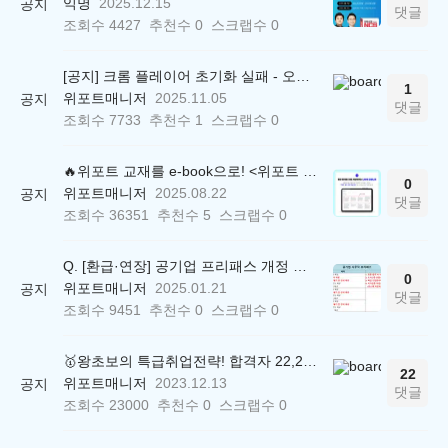
익명
2025.12.15
공지
댓글
조회수
4427
추천수
0
스크랩수
0
[공지] 크롬 플레이어 초기화 실패 - 오류 조치 방법 안내 (Chrome 142 버전, Edge)
1
위포트매니저
2025.11.05
공지
댓글
조회수
7733
추천수
1
스크랩수
0
🔥위포트 교재를 e-book으로! <위포트 스마트학습실>
0
위포트매니저
2025.08.22
공지
댓글
조회수
36351
추천수
5
스크랩수
0
Q. [환급·연장] 공기업 프리패스 개정 안내 (25.01.21 18:00~)
0
위포트매니저
2025.01.21
공지
댓글
조회수
9451
추천수
0
스크랩수
0
🥇왕초보의 특급취업전략! 합격자 22,244명 배출한 전문가와 함께 직무탐색부터 면접까지 완벽대비
22
위포트매니저
2023.12.13
공지
댓글
조회수
23000
추천수
0
스크랩수
0