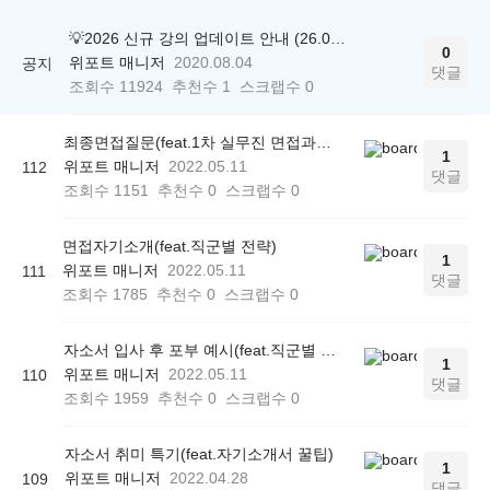
💡2026 신규 강의 업데이트 안내 (26.04.17 ver.)
0
위포트 매니저
2020.08.04
공지
댓글
조회수
11924
추천수
1
스크랩수
0
최종면접질문(feat.1차 실무진 면접과의 차이점)
1
위포트 매니저
2022.05.11
112
댓글
조회수
1151
추천수
0
스크랩수
0
면접자기소개(feat.직군별 전략)
1
위포트 매니저
2022.05.11
111
댓글
조회수
1785
추천수
0
스크랩수
0
자소서 입사 후 포부 예시(feat.직군별 작성법)
1
위포트 매니저
2022.05.11
110
댓글
조회수
1959
추천수
0
스크랩수
0
자소서 취미 특기(feat.자기소개서 꿀팁)
1
위포트 매니저
2022.04.28
109
댓글