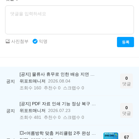
사진첨부
익명
등록
[공지] 물류사 휴무로 인한 배송 지연 안내
0
위포트매니저
2026.08.04
공지
댓글
조회수
160
추천수
0
스크랩수
0
[공지] PDF 자료 인쇄 기능 정상 복구 안내
0
위포트매니저
2026.07.23
공지
댓글
조회수
481
추천수
0
스크랩수
0
💥<여름방학 맞춤 커리큘럼 2주 완성 무료 스터디> 모집 시작!
67