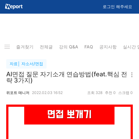
로그인 해주세요
즐겨찾기
전체글
강의 Q&A
FAQ
공지사항
실시간 
자료│ 자소서/면접
AI면접 질문 자기소개 연습방법(feat.핵심 전
략 3가지)
위포트 매니저
2022.02.03 16:52
조회
328
추천
0
스크랩
0