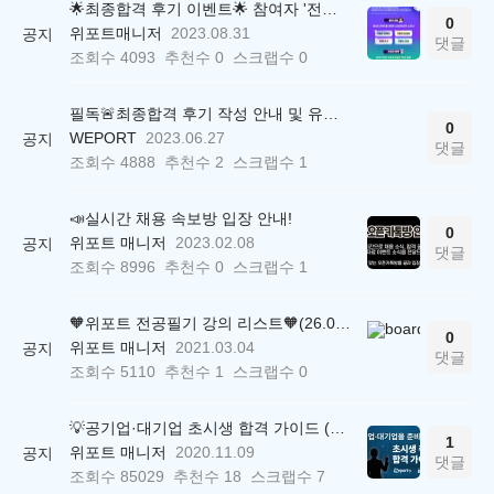
🌟최종합격 후기 이벤트🌟 참여자 '전원' 백화점상품권 증정
0
위포트매니저
2023.08.31
공지
댓글
조회수
4093
추천수
0
스크랩수
0
필독🚨최종합격 후기 작성 안내 및 유의사항
0
WEPORT
2023.06.27
공지
댓글
조회수
4888
추천수
2
스크랩수
1
📣실시간 채용 속보방 입장 안내!
0
위포트 매니저
2023.02.08
공지
댓글
조회수
8996
추천수
0
스크랩수
1
🧡위포트 전공필기 강의 리스트🧡(26.05.22 ver.)
0
위포트 매니저
2021.03.04
공지
댓글
조회수
5110
추천수
1
스크랩수
0
💡공기업·대기업 초시생 합격 가이드 (26.04.21 ver.)
1
위포트 매니저
2020.11.09
공지
댓글
조회수
85029
추천수
18
스크랩수
7