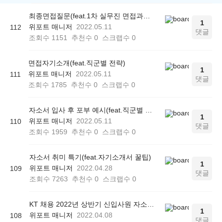
최종면접질문(feat.1차 실무진 면접과의 차이점)
1
위포트 매니저
2022.05.11
112
댓글
조회수
1151
추천수
0
스크랩수
0
면접자기소개(feat.직군별 전략)
1
위포트 매니저
2022.05.11
111
댓글
조회수
1785
추천수
0
스크랩수
0
자소서 입사 후 포부 예시(feat.직군별 작성법)
1
위포트 매니저
2022.05.11
110
댓글
조회수
1959
추천수
0
스크랩수
0
자소서 취미 특기(feat.자기소개서 꿀팁)
1
위포트 매니저
2022.04.28
109
댓글
조회수
7263
추천수
0
스크랩수
0
KT 채용 2022년 상반기 신입사원 자소서 작성방법
1
위포트 매니저
2022.04.08
108
댓글