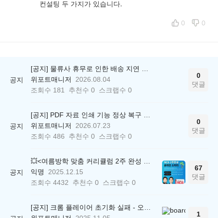
컨설팅 두 가지가 있습니다.
0
0
[공지] 물류사 휴무로 인한 배송 지연 안내
0
위포트매니저
2026.08.04
공지
댓글
조회수
181
추천수
0
스크랩수
0
[공지] PDF 자료 인쇄 기능 정상 복구 안내
0
위포트매니저
2026.07.23
공지
댓글
조회수
486
추천수
0
스크랩수
0
💥<여름방학 맞춤 커리큘럼 2주 완성 무료 스터디> 모집 시작!
67
익명
2025.12.15
공지
댓글
조회수
4432
추천수
0
스크랩수
0
[공지] 크롬 플레이어 초기화 실패 - 오류 조치 방법 안내 (Chrome 142 버전, Edge)
1