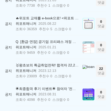
위포트매니저
2025.11.05
공지
댓글
조회수
7738
추천수
1
스크랩수
0
🔥위포트 교재를 e-book으로! <위포트 스마트학습실>
0
위포트매니저
2025.08.22
공지
댓글
조회수
36359
추천수
5
스크랩수
0
Q. [환급·연장] 공기업 프리패스 개정 안내 (25.01.21 18:00~)
0
위포트매니저
2025.01.21
공지
댓글
조회수
9459
추천수
0
스크랩수
0
🥇왕초보의 특급취업전략! 합격자 22,244명 배출한 전문가와 함께 직무탐색부터 면접까지 완벽대비
22
위포트매니저
2023.12.13
공지
댓글
조회수
23009
추천수
0
스크랩수
0
🌟최종합격 후기 이벤트🌟 참여자 '전원' 백화점상품권 증정
0
위포트매니저
2023.08.31
공지
댓글
조회수
4098
추천수
0
스크랩수
0