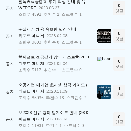
필독🚨최종합격 후기 작성 안내 및 유의사항
0
WEPORT
2023.06.27
공지
댓글
조회수
4892
추천수
2
스크랩수
1
📣실시간 채용 속보방 입장 안내!
0
위포트 매니저
2023.02.08
공지
댓글
조회수
9003
추천수
0
스크랩수
1
🧡위포트 전공필기 강의 리스트🧡(26.05.22 ver.)
0
위포트 매니저
2021.03.04
공지
댓글
조회수
5117
추천수
1
스크랩수
0
💡공기업·대기업 초시생 합격 가이드 (26.04.21 ver.)
1
위포트 매니저
2020.11.09
공지
댓글
조회수
85036
추천수
18
스크랩수
7
💡2026 신규 강의 업데이트 안내 (26.04.17 ver.)
0
위포트 매니저
2020.08.04
공지
댓글
조회수
11931
추천수
1
스크랩수
0