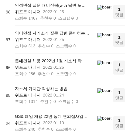
인성면접 질문 대비전략(with 답변 노하우)
1
위포트 매니저
2022.01.25
98
댓글
조회수
1467
추천수
0
스크랩수
0
영어면접 자기소개 질문 답변 준비하는 방법
1
위포트 매니저
2022.01.25
97
댓글
조회수
513
추천수
0
스크랩수
0
롯데건설 채용 2022년 1월 자소서 작성법
1
위포트 매니저
2022.01.25
96
댓글
조회수
286
추천수
0
스크랩수
0
자소서 가치관 작성하는 방법
1
위포트 매니저
2022.01.24
95
댓글
조회수
1314
추천수
0
스크랩수
0
GS리테일 채용 22년 동계 편의점사업부 및 지원본부 채용형 인턴 자소서 작성법
1
위포트 매니저
2022.01.10
94
댓글
조회수
240
추천수
0
스크랩수
0