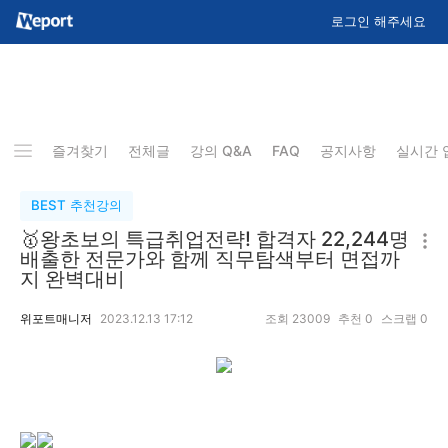
로그인 해주세요
즐겨찾기
전체글
강의 Q&A
FAQ
공지사항
실시간 
BEST 추천강의
🥇왕초보의 특급취업전략! 합격자 22,244명
배출한 전문가와 함께 직무탐색부터 면접까
지 완벽대비
위포트매니저
2023.12.13 17:12
조회
23009
추천
0
스크랩
0