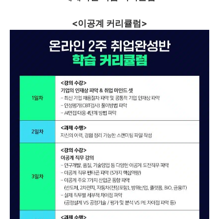
<이공계 커리큘럼>