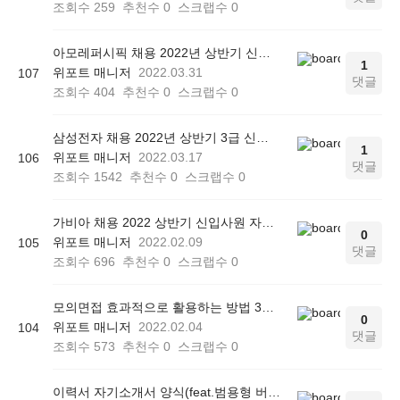
조회수
259
추천수
0
스크랩수
0
아모레퍼시픽 채용 2022년 상반기 신입사원 자소서 작성법
1
위포트 매니저
2022.03.31
107
댓글
조회수
404
추천수
0
스크랩수
0
삼성전자 채용 2022년 상반기 3급 신입사원 자소서 작성전략
1
위포트 매니저
2022.03.17
106
댓글
조회수
1542
추천수
0
스크랩수
0
가비아 채용 2022 상반기 신입사원 자소서 작성전략
0
위포트 매니저
2022.02.09
105
댓글
조회수
696
추천수
0
스크랩수
0
모의면접 효과적으로 활용하는 방법 3가지(feat.셀프 연습법)
0
위포트 매니저
2022.02.04
104
댓글
조회수
573
추천수
0
스크랩수
0
이력서 자기소개서 양식(feat.범용형 버전 작성법)