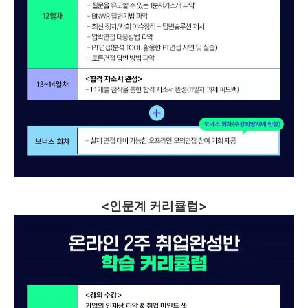
<인문계 커리큘럼>