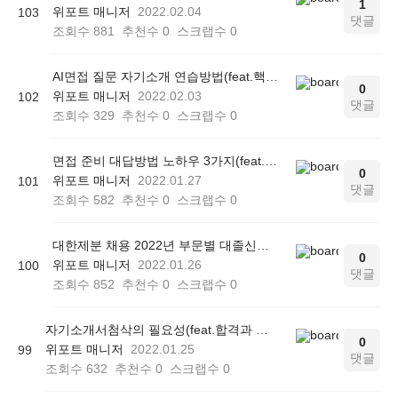
1
위포트 매니저
2022.02.04
103
댓글
조회수
881
추천수
0
스크랩수
0
AI면접 질문 자기소개 연습방법(feat.핵심 전략 3가지)
0
위포트 매니저
2022.02.03
102
댓글
조회수
329
추천수
0
스크랩수
0
면접 준비 대답방법 노하우 3가지(feat.탈락하는 이유)
0
위포트 매니저
2022.01.27
101
댓글
조회수
582
추천수
0
스크랩수
0
대한제분 채용 2022년 부문별 대졸신입 자소서 작성법
0
위포트 매니저
2022.01.26
100
댓글
조회수
852
추천수
0
스크랩수
0
자기소개서첨삭의 필요성(feat.합격과 탈락의 차이)
0
위포트 매니저
2022.01.25
99
댓글
조회수
632
추천수
0
스크랩수
0