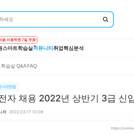
처음 이용하면 7일 무료!
원
스마트학습실
커뮤니티
취업핵심분석
엔지닉
공무원
스마트학습실
커뮤니티
취
학습실 Q&A
FAQ
온라인 강의
학습하기
BEST 게시글
기
실
프리패스
시험보기
최종합격후기
산
마이노트
강의 Q&A
전
소서/면접
스마트학습실 Q&A
직
전자 채용 2022년 상반기 3급 
FAQ
합격
니저
2022.03.17 10:08
https://comm