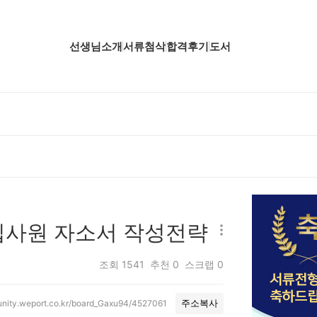
선생님소개
서류첨삭
합격후기
도서
업핵심분석
업핵심분석
업핵심분석
공핵심분석
무핵심분석
신입사원 자소서 작성전략
자소서 핵심분석
조회
1541
추천
0
스크랩
0
unity.weport.co.kr/board_Gaxu94/4527061
주소복사