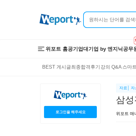
위포트 홈
공기업
대기업 by 엔지닉
공무
위포트 홈
공기업
대기업 by 
BEST 게시글
최종합격후기
강의 Q&A
스마트
온라인 강의
이공계 강의
프리패스
스마트학습
스마트학습실
학원 강의
자료│ 자
1:1 컨설팅
삼성
로그인을 해주세요
위포트 매