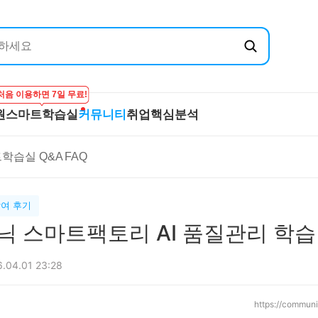
처음 이용하면 7일 무료!
원
스마트학습실
커뮤니티
취업핵심분석
엔지닉
공무원
스마트학습실
커뮤니티
취
학습실 Q&A
FAQ
온라인 강의
학습하기
BEST 게시글
기
실
프리패스
시험보기
최종합격후기
산
마이노트
강의 Q&A
전
여 후기
스마트학습실 Q&A
직
닉 스마트팩토리 AI 품질관리 학습
FAQ
합격
.04.01 23:28
https://commun