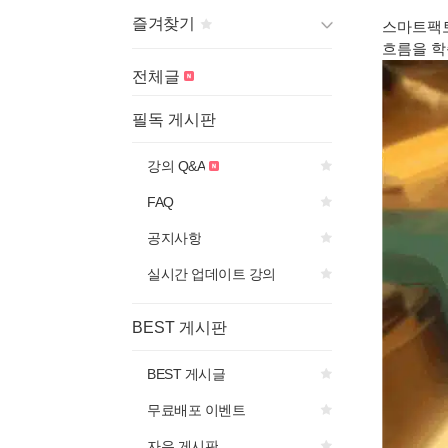
즐겨찾기
스마트팩토
흐름을 학
게시판 제목의
아이콘을 선
전체글
택하면
즐겨찾기에 추가됩니다.
필독 게시판
강의 Q&A
FAQ
공지사항
실시간 업데이트 강의
BEST 게시판
BEST 게시글
무료배포 이벤트
자유 게시판