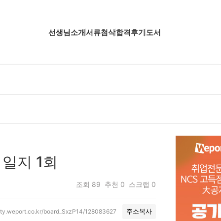
선생님소개
서류첨삭
합격후기
도서
업핵심분석
업핵심분석
업핵심분석
공핵심분석
무핵심분석
 일지 1회
자소서 핵심분석
조회
89
추천
0
스크랩
0
ity.weport.co.kr/board_SxzP14/128083627
주소복사