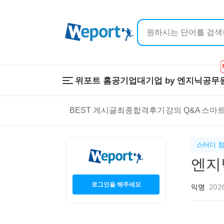
위포트 홈
공기업
대기업 by 엔지닉
공무
위포트 홈
공기업
대기업 by 
BEST 게시글
최종합격후기
강의 Q&A
스마트
온라인 강의
이공계 강의
프리패스
스마트학습
스마트학습실
학원 강의
스터디 참
1:1 컨설팅
엔지
로그인을 해주세요
익명
2026