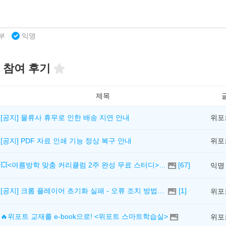
부
익명
 참여 후기
제목
[공지] 물류사 휴무로 인한 배송 지연 안내
위포
[공지] PDF 자료 인쇄 기능 정상 복구 안내
위포
💥<여름방학 맞춤 커리큘럼 2주 완성 무료 스터디> 모집 시작!
[
67
]
익명
[공지] 크롬 플레이어 초기화 실패 - 오류 조치 방법 안내 (Chrome 142 버전, Edge)
[
1
]
위포
🔥위포트 교재를 e-book으로! <위포트 스마트학습실>
위포