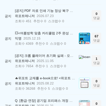
[공지] PDF 자료 인쇄 기능 정상 복구 안내
0
위포트매니저
2026.07.23
공지
댓글
조회수
451
추천수
0
스크랩수
0
💥<여름방학 맞춤 커리큘럼 2주 완성 무료 스터디> 모집 시작!
67
익명
2025.12.15
공지
댓글
조회수
4369
추천수
0
스크랩수
0
[공지] 크롬 플레이어 초기화 실패 - 오류 조치 방법 안내 (Chrome 142 버전, Edge)
1
위포트매니저
2025.11.05
공지
댓글
조회수
7654
추천수
1
스크랩수
0
🔥위포트 교재를 e-book으로! <위포트 스마트학습실>
0
위포트매니저
2025.08.22
공지
댓글
조회수
36268
추천수
5
스크랩수
0
Q. [환급·연장] 공기업 프리패스 개정 안내 (25.01.21 18:00~)
0
위포트매니저
2025.01.21
공지