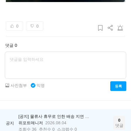
0
0
댓글 0
사진첨부
익명
등록
[공지] 물류사 휴무로 인한 배송 지연 안내
0
위포트매니저
2026.08.04
공지
댓글
조회수
36
추천수
0
스크랩수
0