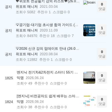
🧡위포트 전공필기 강의 리스트🧡(26.05.22 ver.)
0
위포트 매니저
2021.03.04
공지
댓글
조회수
5082
추천수
1
스크랩수
0
💡공기업·대기업 초시생 합격 가이드 (26.04.21 ver.)
1
위포트 매니저
2020.11.09
공지
댓글
조회수
84970
추천수
18
스크랩수
7
💡2026 신규 강의 업데이트 안내 (26.04.17 ver.)
0
위포트 매니저
2020.08.04
공지
댓글
조회수
11882
추천수
1
스크랩수
0
엔지닉 전기차&2차전지 스터디 55기 참여후기
0
익명
2026.06.24
1825
댓글
조회수
49
추천수
0
스크랩수
0
[엔지닉] 비전공자도 쉽게 배우는 스마트팩토리 AI 품질관리 3일완성 온라인 무료스터디 후기
0
익명
2026.06.24
1824
댓글
조회수
38
추천수
0
스크랩수
0