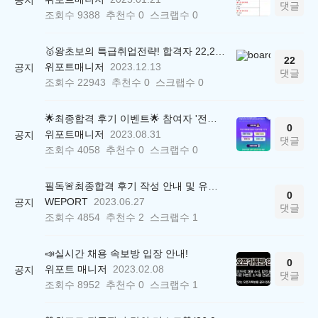
댓글
조회수
9388
추천수
0
스크랩수
0
🥇왕초보의 특급취업전략! 합격자 22,244명 배출한 전문가와 함께 직무탐색부터 면접까지 완벽대비
22
위포트매니저
2023.12.13
공지
댓글
조회수
22943
추천수
0
스크랩수
0
🌟최종합격 후기 이벤트🌟 참여자 '전원' 백화점상품권 증정
0
위포트매니저
2023.08.31
공지
댓글
조회수
4058
추천수
0
스크랩수
0
필독🚨최종합격 후기 작성 안내 및 유의사항
0
WEPORT
2023.06.27
공지
댓글
조회수
4854
추천수
2
스크랩수
1
📣실시간 채용 속보방 입장 안내!
0
위포트 매니저
2023.02.08
공지
댓글
조회수
8952
추천수
0
스크랩수
1