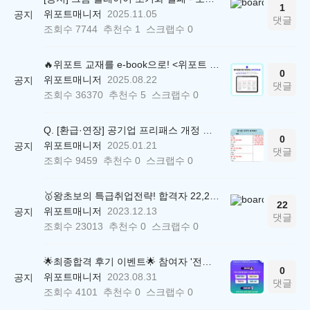
1
위포트매니저
2025.11.05
공지
댓글
조회수
7744
추천수
1
스크랩수
0
🔥위포트 교재를 e-book으로! <위포트 스마트학습실>
0
위포트매니저
2025.08.22
공지
댓글
조회수
36370
추천수
5
스크랩수
0
Q. [환급·연장] 공기업 프리패스 개정 안내 (25.01.21 18:00~)
0
위포트매니저
2025.01.21
공지
댓글
조회수
9459
추천수
0
스크랩수
0
🥇왕초보의 특급취업전략! 합격자 22,244명 배출한 전문가와 함께 직무탐색부터 면접까지 완벽대비
22
위포트매니저
2023.12.13
공지
댓글
조회수
23013
추천수
0
스크랩수
0
🌟최종합격 후기 이벤트🌟 참여자 '전원' 백화점상품권 증정
0
위포트매니저
2023.08.31
공지
댓글
조회수
4101
추천수
0
스크랩수
0