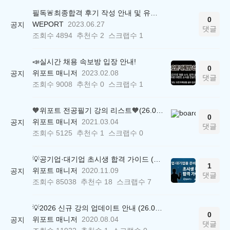
필독🚨최종합격 후기 작성 안내 및 유의사항
0
WEPORT
2023.06.27
공지
댓글
조회수
4894
추천수
2
스크랩수
1
📣실시간 채용 속보방 입장 안내!
0
위포트 매니저
2023.02.08
공지
댓글
조회수
9008
추천수
0
스크랩수
1
🧡위포트 전공필기 강의 리스트🧡(26.05.22 ver.)
0
위포트 매니저
2021.03.04
공지
댓글
조회수
5125
추천수
1
스크랩수
0
💡공기업·대기업 초시생 합격 가이드 (26.04.21 ver.)
1
위포트 매니저
2020.11.09
공지
댓글
조회수
85038
추천수
18
스크랩수
7
💡2026 신규 강의 업데이트 안내 (26.04.17 ver.)
0
위포트 매니저
2020.08.04
공지
댓글