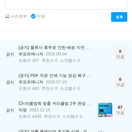
사진첨부
익명
등록
[공지] 물류사 휴무로 인한 배송 지연 안내
0
위포트매니저
2026.08.04
공지
댓글
조회수
207
추천수
0
스크랩수
0
[공지] PDF 자료 인쇄 기능 정상 복구 안내
0
위포트매니저
2026.07.23
공지
댓글
조회수
493
추천수
0
스크랩수
0
💥<여름방학 맞춤 커리큘럼 2주 완성 무료 스터디> 모집 시작!
67
익명
2025.12.15
공지
댓글
조회수
4435
추천수
0
스크랩수
0
[공지] 크롬 플레이어 초기화 실패 - 오류 조치 방법 안내 (Chrome 142 버전, Edge)