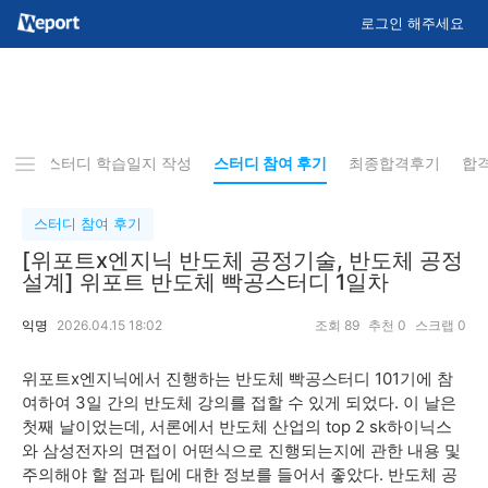
로그인 해주세요
사항
스터디 학습일지 작성
스터디 참여 후기
최종합격후기
합
스터디 참여 후기
[위포트x엔지닉 반도체 공정기술, 반도체 공정
설계] 위포트 반도체 빡공스터디 1일차
익명
2026.04.15 18:02
조회
89
추천
0
스크랩
0
위포트x엔지닉에서 진행하는 반도체 빡공스터디 101기에 참
여하여 3일 간의 반도체 강의를 접할 수 있게 되었다. 이 날은
첫째 날이었는데, 서론에서 반도체 산업의 top 2 sk하이닉스
와 삼성전자의 면접이 어떤식으로 진행되는지에 관한 내용 및
주의해야 할 점과 팁에 대한 정보를 들어서 좋았다. 반도체 공