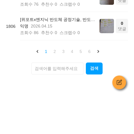
댓글
조회수
76
추천수
0
스크랩수
0
[위포트x엔지닉 반도체 공정기술, 반도체 공정설계] 위포트 반도체 빡공스터디 2일차
0
익명
2026.04.15
1806
댓글
조회수
86
추천수
0
스크랩수
0
1
2
3
4
5
6
검색