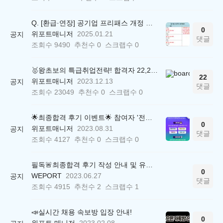
Q. [환급·연장] 공기업 프리패스 개정 안내 (25.01.21 18:00~)
0
위포트매니저
2025.01.21
공지
댓글
조회수
9490
추천수
0
스크랩수
0
🥇왕초보의 특급취업전략! 합격자 22,244명 배출한 전문가와 함께 직무탐색부터 면접까지 완벽대비
22
위포트매니저
2023.12.13
공지
댓글
조회수
23049
추천수
0
스크랩수
0
🌟최종합격 후기 이벤트🌟 참여자 '전원' 백화점상품권 증정
0
위포트매니저
2023.08.31
공지
댓글
조회수
4127
추천수
0
스크랩수
0
필독🚨최종합격 후기 작성 안내 및 유의사항
0
WEPORT
2023.06.27
공지
댓글
조회수
4915
추천수
2
스크랩수
1
📣실시간 채용 속보방 입장 안내!
0