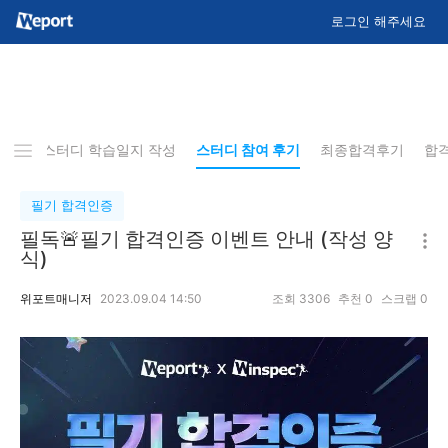
로그인 해주세요
사항
스터디 학습일지 작성
스터디 참여 후기
최종합격후기
합
필기 합격인증
필독🚨필기 합격인증 이벤트 안내 (작성 양
식)
위포트매니저
2023.09.04 14:50
조회
3306
추천
0
스크랩
0