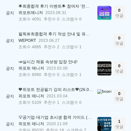
🌟최종합격 후기 이벤트🌟 참여자 '전원' 백화점상품권 증정
0
위포트매니저
2023.08.31
공지
댓글
조회수
4091
추천수
0
스크랩수
0
필독🚨최종합격 후기 작성 안내 및 유의사항
0
WEPORT
2023.06.27
공지
댓글
조회수
4885
추천수
2
스크랩수
1
📣실시간 채용 속보방 입장 안내!
0
위포트 매니저
2023.02.08
공지
댓글
조회수
8990
추천수
0
스크랩수
1
🧡위포트 전공필기 강의 리스트🧡(26.05.22 ver.)
0
위포트 매니저
2021.03.04
공지
댓글
조회수
5109
추천수
1
스크랩수
0
💡공기업·대기업 초시생 합격 가이드 (26.04.21 ver.)
1
위포트 매니저
2020.11.09
공지
댓글
조회수
85020
추천수
18
스크랩수
7