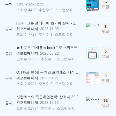
67
익명
2025.12.15
공지
댓글
조회수
4420
추천수
0
스크랩수
0
[공지] 크롬 플레이어 초기화 실패 - 오류 조치 방법 안내 (Chrome 142 버전, Edge)
1
위포트매니저
2025.11.05
공지
댓글
조회수
7727
추천수
1
스크랩수
0
🔥위포트 교재를 e-book으로! <위포트 스마트학습실>
0
위포트매니저
2025.08.22
공지
댓글
조회수
36335
추천수
5
스크랩수
0
Q. [환급·연장] 공기업 프리패스 개정 안내 (25.01.21 18:00~)
0
위포트매니저
2025.01.21
공지
댓글
조회수
9444
추천수
0
스크랩수
0
🥇왕초보의 특급취업전략! 합격자 22,244명 배출한 전문가와 함께 직무탐색부터 면접까지 완벽대비
22
위포트매니저
2023.12.13
공지
댓글
조회수
22994
추천수
0
스크랩수
0