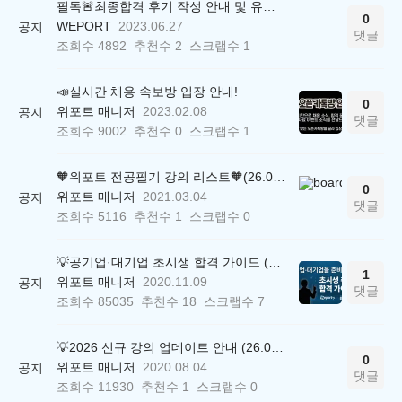
필독🚨최종합격 후기 작성 안내 및 유의사항
0
WEPORT
2023.06.27
공지
댓글
조회수
4892
추천수
2
스크랩수
1
📣실시간 채용 속보방 입장 안내!
0
위포트 매니저
2023.02.08
공지
댓글
조회수
9002
추천수
0
스크랩수
1
🧡위포트 전공필기 강의 리스트🧡(26.05.22 ver.)
0
위포트 매니저
2021.03.04
공지
댓글
조회수
5116
추천수
1
스크랩수
0
💡공기업·대기업 초시생 합격 가이드 (26.04.21 ver.)
1
위포트 매니저
2020.11.09
공지
댓글
조회수
85035
추천수
18
스크랩수
7
💡2026 신규 강의 업데이트 안내 (26.04.17 ver.)
0
위포트 매니저
2020.08.04
공지
댓글
조회수
11930
추천수
1
스크랩수
0