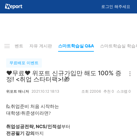
로그인 해주세요
배포 이벤트
자유 게시판
스마트학습실 Q&A
스마트학습실 학습
무료배포 이벤트
❤무료❤ 위포트 신규가입만 해도 100% 증
정! <취업 스타터팩>!🎁
위포트 매니저
2021.10.12 18:13
조회
22006
추천
0
스크랩
0
🙋‍
취업준비 처음 시작하는
대학생/취준생이라면?
취업성공전략, NCS/인적성
부터
전공필기 강의
까지