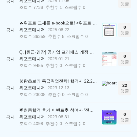
위포트매니저
2025.11.05
공지
댓글
조회수
7738
추천수
1
스크랩수
0
🔥위포트 교재를 e-book으로! <위포트 스마트학습실>
0
위포트매니저
2025.08.22
공지
댓글
조회수
36359
추천수
5
스크랩수
0
Q. [환급·연장] 공기업 프리패스 개정 안내 (25.01.21 18:00~)
0
위포트매니저
2025.01.21
공지
댓글
조회수
9455
추천수
0
스크랩수
0
🥇왕초보의 특급취업전략! 합격자 22,244명 배출한 전문가와 함께 직무탐색부터 면접까지 완벽대비
22
위포트매니저
2023.12.13
공지
댓글
조회수
23008
추천수
0
스크랩수
0
🌟최종합격 후기 이벤트🌟 참여자 '전원' 백화점상품권 증정
0
위포트매니저
2023.08.31
공지
댓글
조회수
4098
추천수
0
스크랩수
0