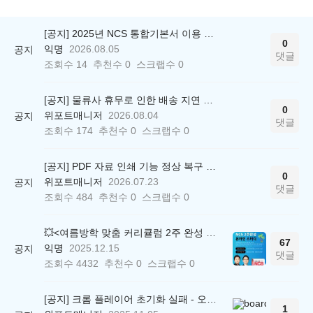
[공지] 2025년 NCS 통합기본서 이용 종료 안내
0
익명
2026.08.05
공지
댓글
조회수
14
추천수
0
스크랩수
0
[공지] 물류사 휴무로 인한 배송 지연 안내
0
위포트매니저
2026.08.04
공지
댓글
조회수
174
추천수
0
스크랩수
0
[공지] PDF 자료 인쇄 기능 정상 복구 안내
0
위포트매니저
2026.07.23
공지
댓글
조회수
484
추천수
0
스크랩수
0
💥<여름방학 맞춤 커리큘럼 2주 완성 무료 스터디> 모집 시작!
67
익명
2025.12.15
공지
댓글
조회수
4432
추천수
0
스크랩수
0
[공지] 크롬 플레이어 초기화 실패 - 오류 조치 방법 안내 (Chrome 142 버전, Edge)
1