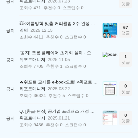
위포트매니저
2026.07.23
공지
댓글
조회수
471
추천수
0
스크랩수
0
💥<여름방학 맞춤 커리큘럼 2주 완성 무료 스터디> 모집 시작!
67
익명
2025.12.15
공지
댓글
조회수
4411
추천수
0
스크랩수
0
[공지] 크롬 플레이어 초기화 실패 - 오류 조치 방법 안내 (Chrome 142 버전, Edge)
1
위포트매니저
2025.11.05
공지
댓글
조회수
7705
추천수
1
스크랩수
0
🔥위포트 교재를 e-book으로! <위포트 스마트학습실>
0
위포트매니저
2025.08.22
공지
댓글
조회수
36324
추천수
5
스크랩수
0
Q. [환급·연장] 공기업 프리패스 개정 안내 (25.01.21 18:00~)
0
위포트매니저
2025.01.21
공지
댓글
조회수
9436
추천수
0
스크랩수
0