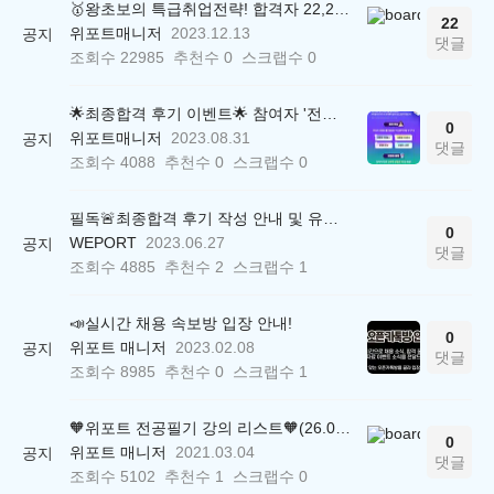
🥇왕초보의 특급취업전략! 합격자 22,244명 배출한 전문가와 함께 직무탐색부터 면접까지 완벽대비
22
위포트매니저
2023.12.13
공지
댓글
조회수
22985
추천수
0
스크랩수
0
🌟최종합격 후기 이벤트🌟 참여자 '전원' 백화점상품권 증정
0
위포트매니저
2023.08.31
공지
댓글
조회수
4088
추천수
0
스크랩수
0
필독🚨최종합격 후기 작성 안내 및 유의사항
0
WEPORT
2023.06.27
공지
댓글
조회수
4885
추천수
2
스크랩수
1
📣실시간 채용 속보방 입장 안내!
0
위포트 매니저
2023.02.08
공지
댓글
조회수
8985
추천수
0
스크랩수
1
🧡위포트 전공필기 강의 리스트🧡(26.05.22 ver.)
0
위포트 매니저
2021.03.04
공지
댓글
조회수
5102
추천수
1
스크랩수
0