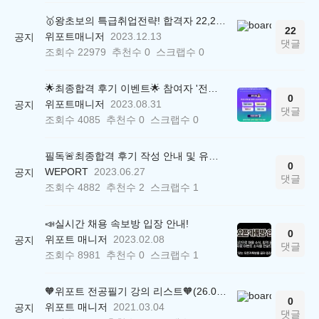
🥇왕초보의 특급취업전략! 합격자 22,244명 배출한 전문가와 함께 직무탐색부터 면접까지 완벽대비
22
위포트매니저
2023.12.13
공지
댓글
조회수
22979
추천수
0
스크랩수
0
🌟최종합격 후기 이벤트🌟 참여자 '전원' 백화점상품권 증정
0
위포트매니저
2023.08.31
공지
댓글
조회수
4085
추천수
0
스크랩수
0
필독🚨최종합격 후기 작성 안내 및 유의사항
0
WEPORT
2023.06.27
공지
댓글
조회수
4882
추천수
2
스크랩수
1
📣실시간 채용 속보방 입장 안내!
0
위포트 매니저
2023.02.08
공지
댓글
조회수
8981
추천수
0
스크랩수
1
🧡위포트 전공필기 강의 리스트🧡(26.05.22 ver.)
0
위포트 매니저
2021.03.04
공지
댓글