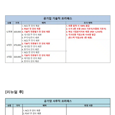
[
리뉴얼
후]