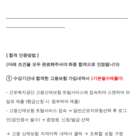
—————————————————————————————
—————————————
—
[ 합격
인증방법
]
(아래
조건을
모두
완료해주셔야 최종
합격으로
인정됩니다)
①
수강기간내
합격한
고용보험
가입내역서
(
기본필수제출!!)
-
근로복지공단 고용산재보험 토탈서비스에 접속하여 스캔하여 파
일로 제출 (환급신청 시
첨부하여 제출)
-
고용산재보험 토탈서비스 접속 → 일반근로자유형선택 후 로그
인(공인증서 필수)
→ 증명원
신청/발급 선택
→
고용
산재보험
자격이력
내역서
클릭
→
조회할
보험
구분