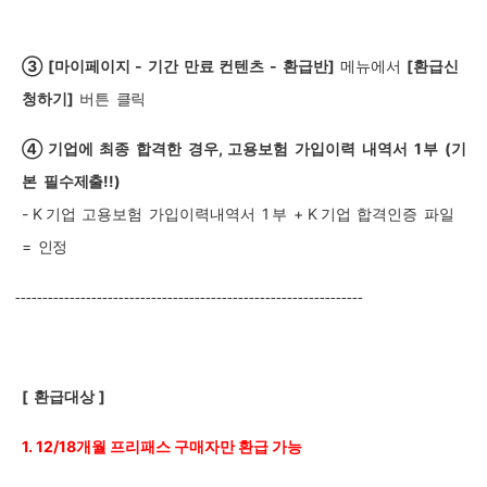
③
[
마이페이지
-
기간
만료
컨텐츠
-
환급반]
메뉴에서
[
환급신
청하기]
버튼
클릭
④
기업에
최종
합격한
경우
,
고용보험
가입이력
내역서
1
부
(
기
본
필수제출
!!)
- K
기업
고용보험
가입이력내역서
1
부
+
K
기업
합격인증
파일
=
인정
----------------------------------------------------------------
[
환급대상
]
1. 12/18
개월 프리패스 구매자만 환급 가능