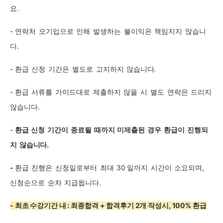
요.
-
연락처
오기입으로
인해
발생하는
불이익은
책임지지
않습니
다.
-
환급
신청
기간은
별도로
고지하지
않습니다.
-
환급
서류를
가이드대로
제출하지
않을
시
별도
연락은
드리지
않습니다.
-
환급
신청
기간이
종료될
때까지
미제출된
경우
환급이
진행되
지
않습니다.
-
환급
진행은
신청일로부터
최대
30
일까지
시간이
소요되며,
신청순으로
순차
지급됩니다.
- 최초 수강기간 내 : 최종합격 + 합격후기 2개 작성시, 100% 환급