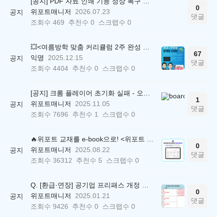
[공지] PDF 자료 인쇄 기능 정상 복구 안내
0
위포트매니저
2026.07.23
공지
댓글
조회수
469
추천수
0
스크랩수
0
💥<여름방학 맞춤 커리큘럼 2주 완성 무료 스터디> 모집 시작!
67
익명
2025.12.15
공지
댓글
조회수
4404
추천수
0
스크랩수
0
[공지] 크롬 플레이어 초기화 실패 - 오류 조치 방법 안내 (Chrome 142 버전, Edge)
1
위포트매니저
2025.11.05
공지
댓글
조회수
7696
추천수
1
스크랩수
0
🔥위포트 교재를 e-book으로! <위포트 스마트학습실>
0
위포트매니저
2025.08.22
공지
댓글
조회수
36312
추천수
5
스크랩수
0
Q. [환급·연장] 공기업 프리패스 개정 안내 (25.01.21 18:00~)
0
위포트매니저
2025.01.21
공지
댓글
조회수
9426
추천수
0
스크랩수
0