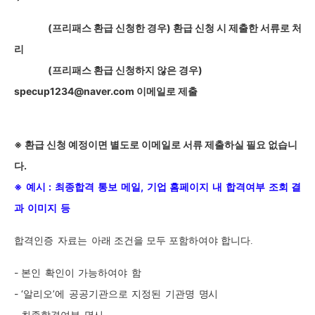
(
프리패스 환급 신청한 경우) 환급 신청 시 제출한 서류로 처
리
(
프리패스 환급 신청하지 않은 경우)
specup1234@naver.com 이메일로 제출
※ 환급 신청 예정이면 별도로 이메일로 서류 제출하실 필요 없습니
다
.
※
예시
:
최종합격
통보
메일,
기업
홈페이지
내
합격여부
조회
결
과
이미지
등
합격인증
자료는
아래 조건을 모두 포함하여야 합니다.
-
본인
확인이
가능하여야
함
- ‘
알리오’에
공공기관으로
지정된
기관명
명시
-
최종합격여부
명시