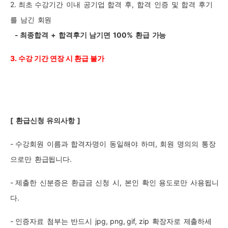
2. 최초
수강기간
이내
공기업
합격
후
,
합격
인증
및
합격
후기
를
남긴
회원
-
최종합격
+
합격후기
남기면
100%
환급
가능
3.
수강 기간 연장 시 환급 불가
[
환급신청
유의사항
]
-
수강회원
이름과
합격자명이
동일해야
하며,
회원
명의의
통장
으로만
환급됩니다.
-
제출한
신분증은
환급금
신청
시,
본인
확인
용도로만
사용됩니
다.
-
인증자료
첨부는
반드시
jpg,
png,
gif,
zip
확장자로
제출하세