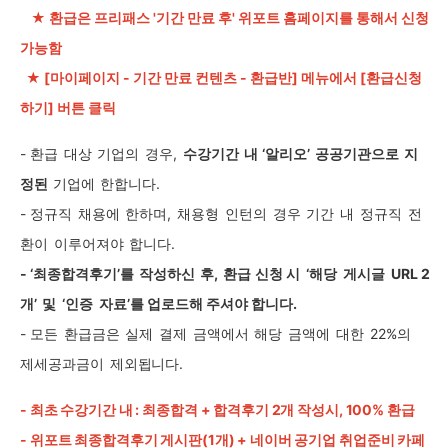
★ 환급은 프리패스
'기간 만료 후' 위포트 홈페이지를 통해서 신청
가능함
★ [마이페이지 - 기간 만료 컨텐츠 - 환급반] 메뉴에서 [환급신청
하기] 버튼 클릭
-
환급
대상
기업의
경우,
수강기간
내
‘알리오’
공공기관으로
지
정된
기업에
한합니다
.
-
정규직
채용에
한하며
,
채용형
인턴의
경우
기간
내
정규직
전
환이
이루어져야
합니다
.
- ‘
최종합격후기’를
작성하신
후,
환급
신청 시
‘
해당
게시글
URL 2
개’
및
‘
인증
자료
’
를 업로드해 주셔야 합니다
.
-
모든
환급금은
실제
결제
금액에서
해당
금액에
대한
22%의
제세공과금이
제외됩니다.
- 최초 수강기간 내 : 최종합격 + 합격후기 2개 작성시, 100% 환급
- 위포트 최종합격후기 게시판(1개) + 네이버 공기업 취업준비 카페