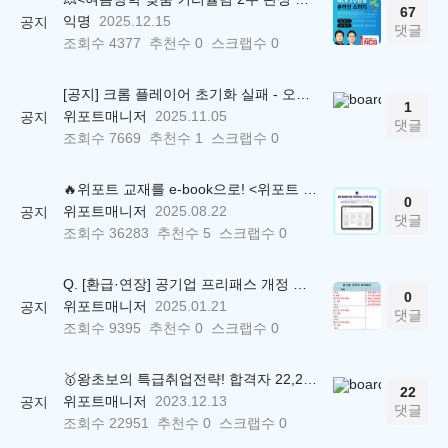
67
익명
2025.12.15
공지
댓글
조회수
4377
추천수
0
스크랩수
0
[공지] 크롬 플레이어 초기화 실패 - 오류 조치 방법 안내 (Chrome 142 버전, Edge)
1
위포트매니저
2025.11.05
공지
댓글
조회수
7669
추천수
1
스크랩수
0
🔥위포트 교재를 e-book으로! <위포트 스마트학습실>
0
위포트매니저
2025.08.22
공지
댓글
조회수
36283
추천수
5
스크랩수
0
Q. [환급·연장] 공기업 프리패스 개정 안내 (25.01.21 18:00~)
0
위포트매니저
2025.01.21
공지
댓글
조회수
9395
추천수
0
스크랩수
0
🥇왕초보의 특급취업전략! 합격자 22,244명 배출한 전문가와 함께 직무탐색부터 면접까지 완벽대비
22
위포트매니저
2023.12.13
공지
댓글
조회수
22951
추천수
0
스크랩수
0