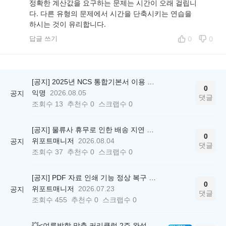
정확한 계산값을 요구하는 문제는 시간이 오래 걸립니
다. 다른 유형의 문제에서 시간을 단축시키는 연습을
하시는 것이 유리합니다.
답글 쓰기
0
0
[공지] 2025년 NCS 통합기본서 이용 종료 안내
0
익명
2026.08.05
공지
댓글
조회수
13
추천수
0
스크랩수
0
[공지] 물류사 휴무로 인한 배송 지연 안내
0
위포트매니저
2026.08.04
공지
댓글
조회수
37
추천수
0
스크랩수
0
[공지] PDF 자료 인쇄 기능 정상 복구 안내
0
위포트매니저
2026.07.23
공지
댓글
조회수
455
추천수
0
스크랩수
0
💥<여름방학 맞춤 커리큘럼 2주 완성 무료 스터디> 모집 시작!