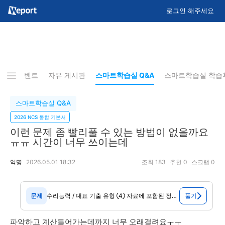
로그인 해주세요
배포 이벤트
자유 게시판
스마트학습실 Q&A
스마트학습실 학습
스마트학습실 Q&A
2026 NCS 통합 기본서
이런 문제 좀 빨리풀 수 있는 방법이 없을까요
ㅠㅠ 시간이 너무 쓰이는데
익명
2026.05.01 18:32
조회
183
추천
0
스크랩
0
문제
수리능력 / 대표 기출 유형 ④ 자료에 포함된 정보를 토대로 계산하는 문제 표나 그래프 형태의 자료에 대한 정확한 분석과 이해를 바탕으로 특정한 값을 계산
파악하고 계산들어가는데까지 너무 오래걸려요ㅜㅜ