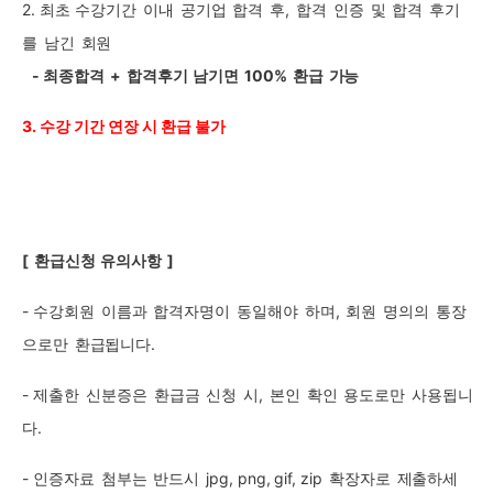
2. 최초
수강기간
이내
공기업
합격
후
,
합격
인증
및
합격
후기
를
남긴
회원
-
최종합격
+
합격후기
남기면
100%
환급
가능
3.
수강 기간 연장 시 환급 불가
[
환급신청
유의사항
]
-
수강회원
이름과
합격자명이
동일해야
하며,
회원
명의의
통장
으로만
환급됩니다.
-
제출한
신분증은
환급금
신청
시,
본인
확인
용도로만
사용됩니
다.
-
인증자료
첨부는
반드시
jpg,
png,
gif,
zip
확장자로
제출하세