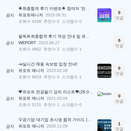
🌟최종합격 후기 이벤트🌟 참여자 '전원' 백화점상품권 증정
0
위포트매니저
2023.08.31
공지
댓글
조회수
4108
추천수
0
스크랩수
0
필독🚨최종합격 후기 작성 안내 및 유의사항
0
WEPORT
2023.06.27
공지
댓글
조회수
4902
추천수
2
스크랩수
1
📣실시간 채용 속보방 입장 안내!
0
위포트 매니저
2023.02.08
공지
댓글
조회수
9019
추천수
0
스크랩수
1
🧡위포트 전공필기 강의 리스트🧡(26.05.22 ver.)
0
위포트 매니저
2021.03.04
공지
댓글
조회수
5131
추천수
1
스크랩수
0
💡공기업·대기업 초시생 합격 가이드 (26.04.21 ver.)
1
위포트 매니저
2020.11.09
공지
댓글