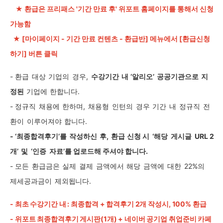
★ 환급은 프리패스
'기간 만료 후' 위포트 홈페이지를 통해서 신청
가능함
★ [마이페이지 - 기간 만료 컨텐츠 - 환급반] 메뉴에서 [환급신청
하기] 버튼 클릭
-
환급
대상
기업의
경우,
수강기간
내
‘알리오’
공공기관으로
지
정된
기업에
한합니다
.
-
정규직
채용에
한하며
,
채용형
인턴의
경우
기간
내
정규직
전
환이
이루어져야
합니다
.
- ‘
최종합격후기’를
작성하신
후,
환급
신청 시
‘
해당
게시글
URL 2
개’
및
‘
인증
자료
’
를 업로드해 주셔야 합니다
.
-
모든
환급금은
실제
결제
금액에서
해당
금액에
대한
22%의
제세공과금이
제외됩니다.
- 최초 수강기간 내 : 최종합격 + 합격후기 2개 작성시, 100% 환급
- 위포트 최종합격후기 게시판(1개) + 네이버 공기업 취업준비 카페