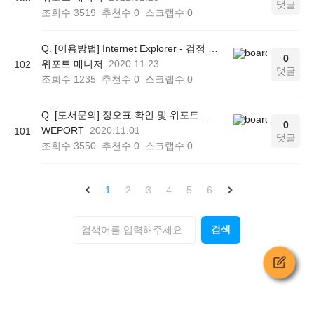
댓글
조회수
3519
추천수
0
스크랩수
0
Q. [이용방법] Internet Explorer - 검정 화면
0
위포트 매니저
2020.11.23
102
댓글
조회수
1235
추천수
0
스크랩수
0
Q. [도서문의] 정오표 확인 및 위포트 도서 문의 방법
0
WEPORT
2020.11.01
101
댓글
조회수
3550
추천수
0
스크랩수
0
1
2
3
4
5
6
검색