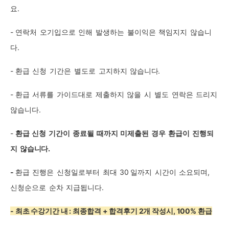
요.
-
연락처
오기입으로
인해
발생하는
불이익은
책임지지
않습니
다.
-
환급
신청
기간은
별도로
고지하지
않습니다.
-
환급
서류를
가이드대로
제출하지
않을
시
별도
연락은
드리지
않습니다.
-
환급
신청
기간이
종료될
때까지
미제출된
경우
환급이
진행되
지
않습니다.
-
환급
진행은
신청일로부터
최대
30
일까지
시간이
소요되며,
신청순으로
순차
지급됩니다.
- 최초 수강기간 내 : 최종합격 + 합격후기 2개 작성시, 100% 환급