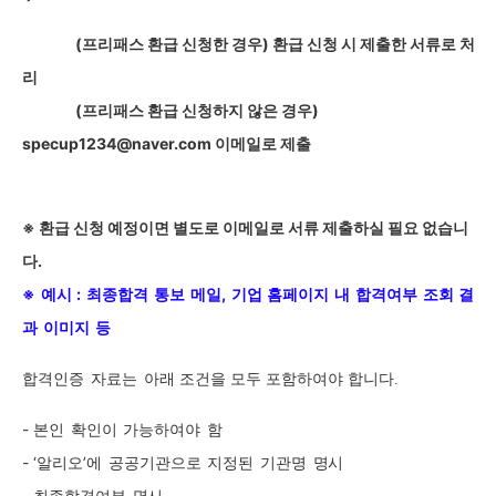
(
프리패스 환급 신청한 경우) 환급 신청 시 제출한 서류로 처
리
(
프리패스 환급 신청하지 않은 경우)
specup1234@naver.com 이메일로 제출
※ 환급 신청 예정이면 별도로 이메일로 서류 제출하실 필요 없습니
다
.
※
예시
:
최종합격
통보
메일,
기업
홈페이지
내
합격여부
조회
결
과
이미지
등
합격인증
자료는
아래 조건을 모두 포함하여야 합니다.
-
본인
확인이
가능하여야
함
- ‘
알리오’에
공공기관으로
지정된
기관명
명시
-
최종합격여부
명시