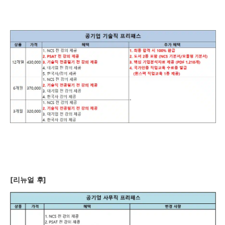
[
리뉴얼
후]