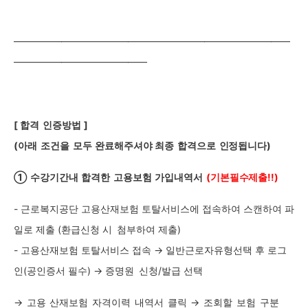
—————————————————————————————
—————————————
—
[ 합격
인증방법
]
(아래
조건을
모두
완료해주셔야 최종
합격으로
인정됩니다)
①
수강기간내
합격한
고용보험
가입내역서
(
기본필수제출!!)
-
근로복지공단 고용산재보험 토탈서비스에 접속하여 스캔하여 파
일로 제출 (환급신청 시
첨부하여 제출)
-
고용산재보험 토탈서비스 접속 → 일반근로자유형선택 후 로그
인(공인증서 필수)
→ 증명원
신청/발급 선택
→
고용
산재보험
자격이력
내역서
클릭
→
조회할
보험
구분