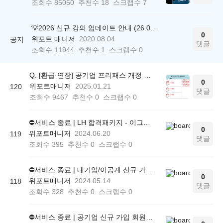
조회수
85050
추천수
18
스크랩수
7
💡2026 신규 강의 업데이트 안내 (26.04.17 ver.)
0
위포트 매니저
2020.08.04
공지
댓글
조회수
11944
추천수
1
스크랩수
0
Q. [환급·연장] 공기업 프리패스 개정 안내 (25.01.21 18:00~)
0
위포트매니저
2025.01.21
120
댓글
조회수
9467
추천수
0
스크랩수
0
⛔서비스 종료 | LH 합격패키지 - 이그잼오 사용 방법 (모의고사 푸는 방법)
0
위포트매니저
2024.06.20
119
댓글
조회수
395
추천수
0
스크랩수
0
⛔서비스 종료 | 대기업/이공계 신규 가입 회원을 위한 [스터디 참여 쿠폰] 사용 안내
0
위포트매니저
2024.05.14
118
댓글
조회수
328
추천수
0
스크랩수
0
⛔서비스 종료 | 공기업 신규 가입 회원을 위한 [스터디 참여 쿠폰] 사용 안내