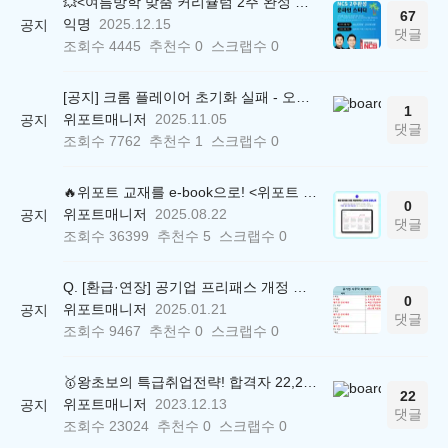
💥<여름방학 맞춤 커리큘럼 2주 완성 무료 스터디> 모집 시작!
67
익명
2025.12.15
공지
댓글
조회수
4445
추천수
0
스크랩수
0
[공지] 크롬 플레이어 초기화 실패 - 오류 조치 방법 안내 (Chrome 142 버전, Edge)
1
위포트매니저
2025.11.05
공지
댓글
조회수
7762
추천수
1
스크랩수
0
🔥위포트 교재를 e-book으로! <위포트 스마트학습실>
0
위포트매니저
2025.08.22
공지
댓글
조회수
36399
추천수
5
스크랩수
0
Q. [환급·연장] 공기업 프리패스 개정 안내 (25.01.21 18:00~)
0
위포트매니저
2025.01.21
공지
댓글
조회수
9467
추천수
0
스크랩수
0
🥇왕초보의 특급취업전략! 합격자 22,244명 배출한 전문가와 함께 직무탐색부터 면접까지 완벽대비
22
위포트매니저
2023.12.13
공지
댓글
조회수
23024
추천수
0
스크랩수
0