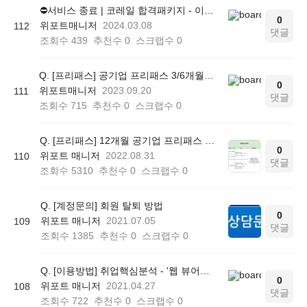
⛔서비스 종료 | 코레일 합격패키지 - 이그잼오 사용 방법 (모의고사 푸는 방법)
0
위포트매니저
2024.03.08
112
댓글
조회수
439
추천수
0
스크랩수
0
Q. [프리패스] 공기업 프리패스 3/6개월 상품 가격 인상 안내 (2023.09.20 14:15)
0
위포트매니저
2023.09.20
111
댓글
조회수
715
추천수
0
스크랩수
0
Q. [프리패스] 12개월 공기업 프리패스 (22.08.31 11:00 이후 ~ 25.01.21 18:00 이전 구매) 및 12개월 대+공기업 프리패스 (22.08.31 11:00 이후 구매) 환급 조건(연장 X)
0
위포트 매니저
2022.08.31
110
댓글
조회수
5310
추천수
0
스크랩수
0
Q. [계정문의] 회원 탈퇴 방법
0
위포트 매니저
2021.07.05
109
댓글
조회수
1385
추천수
0
스크랩수
0
Q. [이용방법] 취업핵심분석 - '웹 뷰어의 지우기 기능' 사용 방법
0
위포트 매니저
2021.04.27
108
댓글
조회수
722
추천수
0
스크랩수
0