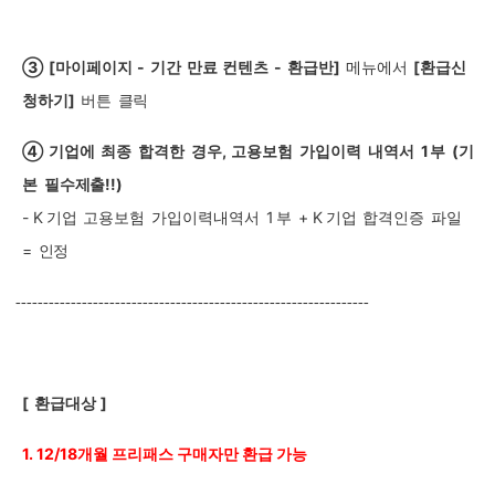
③
[
마이페이지
-
기간
만료
컨텐츠
-
환급반]
메뉴에서
[
환급신
청하기]
버튼
클릭
④
기업에
최종
합격한
경우
,
고용보험
가입이력
내역서
1
부
(
기
본
필수제출
!!)
- K
기업
고용보험
가입이력내역서
1
부
+
K
기업
합격인증
파일
=
인정
----------------------------------------------------------------
[
환급대상
]
1. 12/18
개월 프리패스 구매자만 환급 가능