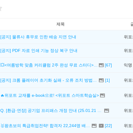
제목
[공지] 물류사 휴무로 인한 배송 지연 안내
위포
[공지] PDF 자료 인쇄 기능 정상 복구 안내
위포
💥<여름방학 맞춤 커리큘럼 2주 완성 무료 스터디> 모집 시작!
[
67
]
익명
[공지] 크롬 플레이어 초기화 실패 - 오류 조치 방법 안내 (Chrome 142 버전, Edge)
[
1
]
위포
🔥위포트 교재를 e-book으로! <위포트 스마트학습실>
위포
Q. [환급·연장] 공기업 프리패스 개정 안내 (25.01.21 18:00~)
위포
🥇왕초보의 특급취업전략! 합격자 22,244명 배출한 전문가와 함께 직무탐색부터 면접까지 완벽대비
[
22
]
위포