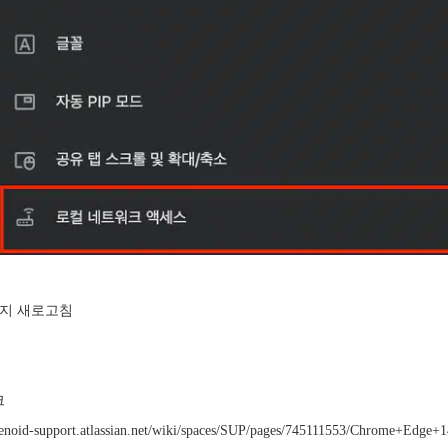
이지 새로고침
크
catenoid-support.atlassian.net/wiki/spaces/SUP/pages/745111553/Chrome+Edg