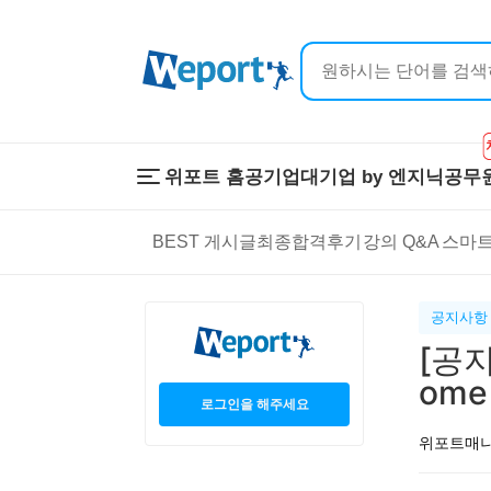
위포트 홈
공기업
대기업 by 엔지닉
공무
위포트 홈
공기업
대기업 by 
BEST 게시글
최종합격후기
강의 Q&A
스마트
온라인 강의
이공계 강의
프리패스
스마트학습
스마트학습실
학원 강의
공지사항
1:1 컨설팅
[공지
ome
로그인을 해주세요
위포트매