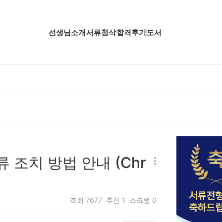
선생님소개
서류첨삭
합격후기
도서
업핵심분석
업핵심분석
업핵심분석
공핵심분석
무핵심분석
 조치 방법 안내 (Chr
자소서 핵심분석
조회
7677
추천
1
스크랩
0