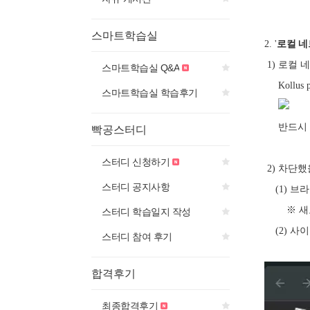
스마트학습실
로컬 네
2. '
1) 로컬 
스마트학습실 Q&A
Kollus
스마트학습실 학습후기
반드시 "
빡공스터디
스터디 신청하기
2) 차단했
스터디 공지사항
(1) 브
※ 새로고
스터디 학습일지 작성
(2) 사이
스터디 참여 후기
합격후기
최종합격후기