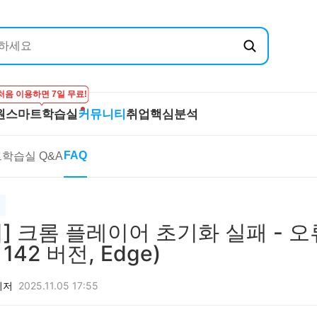
처음 이용하면 7일 무료!
원
스마트학습실
커뮤니티
취업핵심분석
엔지닉
공무원
스마트학습실
커뮤니티
취
FAQ
학습실 Q&A
온라인 강의
학습하기
BEST 게시글
기
실
프리패스
시험보기
최종합격후기
산
마이노트
강의 Q&A
전
스마트학습실 Q&A
직
] 크롬 플레이어 초기화 실패 - 오류
FAQ
합격
 142 버전, Edge)
니저
2025.11.05 17:55