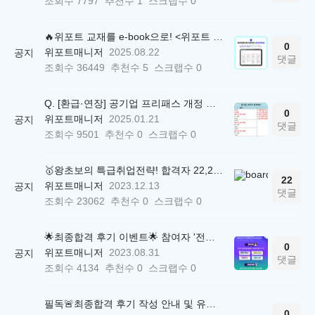
조회수
7797
추천수
1
스크랩수
0
🔥위포트 교재를 e-book으로! <위포트 스마트학습실>
0
위포트매니저
2025.08.22
공지
댓글
조회수
36449
추천수
5
스크랩수
0
Q. [환급·연장] 공기업 프리패스 개정 안내 (25.01.21 18:00~)
0
위포트매니저
2025.01.21
공지
댓글
조회수
9501
추천수
0
스크랩수
0
🥇왕초보의 특급취업전략! 합격자 22,244명 배출한 전문가와 함께 직무탐색부터 면접까지 완벽대비
22
위포트매니저
2023.12.13
공지
댓글
조회수
23062
추천수
0
스크랩수
0
🌟최종합격 후기 이벤트🌟 참여자 '전원' 백화점상품권 증정
0
위포트매니저
2023.08.31
공지
댓글
조회수
4134
추천수
0
스크랩수
0
필독🚨최종합격 후기 작성 안내 및 유의사항
0