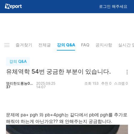
로그인 해주세요
즐겨찾기
전체글
강의 Q&A
FAQ
공지사항
실시간 
강의 Q&A
유체역학 54번 궁금한 부분이 있습니다.
영리한도롱뇽08
2025.09.25
조회
153
추천
0
스크랩
0
37
14:07
문제에 pa+ pgh 와 pb+4pgh는 같다에서 pb에 pgh를 추가로
해줘야 하는게 아닌가요?? 왜 안해주는지 궁금합니다.