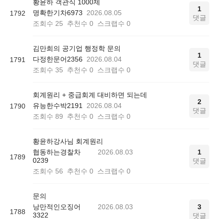
황윤하 객관식 1000제
1
명확한기차6973
2026.08.05
1792
댓글
조회수
25
추천수
0
스크랩수
0
김만희의 공기업 행정학 문의
1
다정한문어2356
2026.08.04
1791
댓글
조회수
35
추천수
0
스크랩수
0
회계원리 + 중급회계 대비하면 되는데
2
유능한수박2191
2026.08.04
1790
댓글
조회수
89
추천수
0
스크랩수
0
황윤하강사님 회계원리
협동하는경찰차
2026.08.03
1
1789
0239
댓글
조회수
56
추천수
0
스크랩수
0
문의
낭만적인오징어
2026.08.03
3
1788
3322
댓글