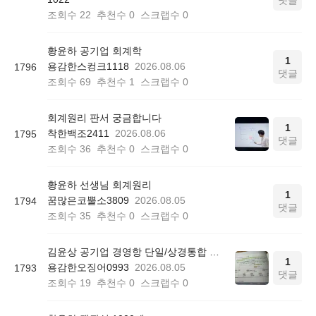
댓글
조회수
22
추천수
0
스크랩수
0
황윤하 공기업 회계학
1
용감한스컹크1118
2026.08.06
1796
댓글
조회수
69
추천수
1
스크랩수
0
회계원리 판서 궁금합니다
1
착한백조2411
2026.08.06
1795
댓글
조회수
36
추천수
0
스크랩수
0
황윤하 선생님 회계원리
1
꿈많은코뿔소3809
2026.08.05
1794
댓글
조회수
35
추천수
0
스크랩수
0
김윤상 공기업 경영항 단일/상경통합 기본서 850쪽 그림 4-4
1
용감한오징어0993
2026.08.05
1793
댓글
조회수
19
추천수
0
스크랩수
0