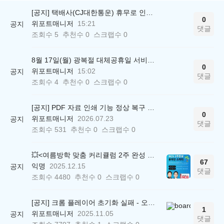
[공지] 택배사(CJ대한통운) 휴무로 인한 배송 지연 안내
0
위포트매니저
15:21
공지
댓글
조회수
5
추천수
0
스크랩수
0
8월 17일(월) 광복절 대체공휴일 서비스 운영시간에 대해 안내드립니다.
0
위포트매니저
15:02
공지
댓글
조회수
4
추천수
0
스크랩수
0
[공지] PDF 자료 인쇄 기능 정상 복구 안내
0
위포트매니저
2026.07.23
공지
댓글
조회수
531
추천수
0
스크랩수
0
💥<여름방학 맞춤 커리큘럼 2주 완성 무료 스터디> 모집 시작!
67
익명
2025.12.15
공지
댓글
조회수
4480
추천수
0
스크랩수
0
[공지] 크롬 플레이어 초기화 실패 - 오류 조치 방법 안내 (Chrome 142 버전, Edge)
1
위포트매니저
2025.11.05
공지
댓글