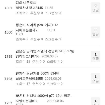
강의 다운로드
0
희망찬냉장고2445
14:55
1801
댓글
조회수
3
추천수
0
스크랩수
0
황윤하 회계학 p28. 예제1-12
지혜로운알파카
11:31
0
1800
1981
댓글
조회수
7
추천수
0
스크랩수
0
김윤상 공기업 객관식 경영학 615p 17번
1
영리한고래0758
2026.08.07
1799
댓글
조회수
19
추천수
0
스크랩수
0
전기직 최신기출 600제 534번
1
날카로운낙타2955
2026.08.06
1798
댓글
조회수
17
추천수
0
스크랩수
0
황윤하 선생님 1000제 p72-10번 질문드립니다.
사랑하는갈매기
2026.08.06
1
1797
1022