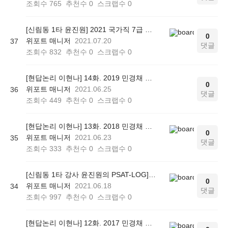
조회수
765
추천수
0
스크랩수
0
[신림동 1타 윤진원] 2021 국가직 7급 PSAT 자료해석 총평
0
위포트 매니저
2021.07.20
37
댓글
조회수
832
추천수
0
스크랩수
0
[현답논리 이현나] 14화. 2019 민경채 언어논리 리뷰
0
위포트 매니저
2021.06.25
36
댓글
조회수
449
추천수
0
스크랩수
0
[현답논리 이현나] 13화. 2018 민경채 언어논리 리뷰
0
위포트 매니저
2021.06.23
35
댓글
조회수
333
추천수
0
스크랩수
0
[신림동 1타 강사 윤진원의 PSAT-LOG] PART 13.원그래프
0
위포트 매니저
2021.06.18
34
댓글
조회수
997
추천수
0
스크랩수
0
[현답논리 이현나] 12화. 2017 민경채 언어논리 리뷰