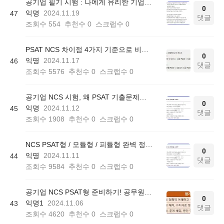
공기업 필기 시험 : 나에게 유리한 기업 찾는 방법은?
0
익명
2024.11.19
47
댓글
조회수
554
추천수
0
스크랩수
0
PSAT NCS 차이점 4가지 기준으로 비교 정리
0
익명
2024.11.17
46
댓글
조회수
5576
추천수
0
스크랩수
0
공기업 NCS 시험, 왜 PSAT 기출문제를 풀어야 할까?
0
익명
2024.11.12
45
댓글
조회수
1908
추천수
0
스크랩수
0
NCS PSAT형 / 모듈형 / 피듈형 완벽 정리(+유형별 공부법)
0
익명
2024.11.11
44
댓글
조회수
9584
추천수
0
스크랩수
0
공기업 NCS PSAT형 준비하기! 공무원 PSAT과의 차이점은?
0
익명1
2024.11.06
43
댓글
조회수
4620
추천수
0
스크랩수
0