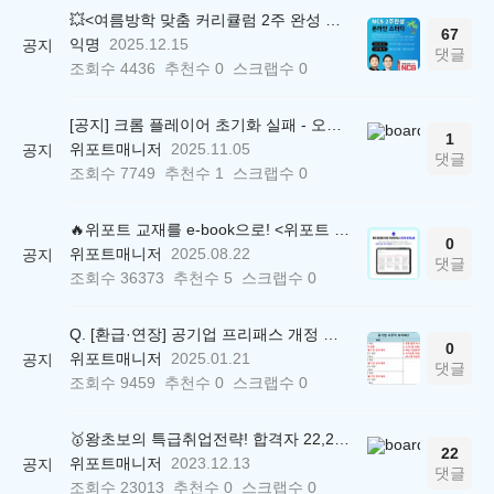
💥<여름방학 맞춤 커리큘럼 2주 완성 무료 스터디> 모집 시작!
67
익명
2025.12.15
공지
댓글
조회수
4436
추천수
0
스크랩수
0
[공지] 크롬 플레이어 초기화 실패 - 오류 조치 방법 안내 (Chrome 142 버전, Edge)
1
위포트매니저
2025.11.05
공지
댓글
조회수
7749
추천수
1
스크랩수
0
🔥위포트 교재를 e-book으로! <위포트 스마트학습실>
0
위포트매니저
2025.08.22
공지
댓글
조회수
36373
추천수
5
스크랩수
0
Q. [환급·연장] 공기업 프리패스 개정 안내 (25.01.21 18:00~)
0
위포트매니저
2025.01.21
공지
댓글
조회수
9459
추천수
0
스크랩수
0
🥇왕초보의 특급취업전략! 합격자 22,244명 배출한 전문가와 함께 직무탐색부터 면접까지 완벽대비
22
위포트매니저
2023.12.13
공지
댓글
조회수
23013
추천수
0
스크랩수
0