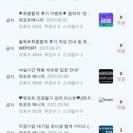
🌟최종합격 후기 이벤트🌟 참여자 '전원' 백화점상품권 증정
0
위포트매니저
2023.08.31
공지
댓글
조회수
4101
추천수
0
스크랩수
0
필독🚨최종합격 후기 작성 안내 및 유의사항
0
WEPORT
2023.06.27
공지
댓글
조회수
4894
추천수
2
스크랩수
1
📣실시간 채용 속보방 입장 안내!
0
위포트 매니저
2023.02.08
공지
댓글
조회수
9008
추천수
0
스크랩수
1
🧡위포트 전공필기 강의 리스트🧡(26.05.22 ver.)
0
위포트 매니저
2021.03.04
공지
댓글
조회수
5126
추천수
1
스크랩수
0
💡공기업·대기업 초시생 합격 가이드 (26.04.21 ver.)
1
위포트 매니저
2020.11.09
공지