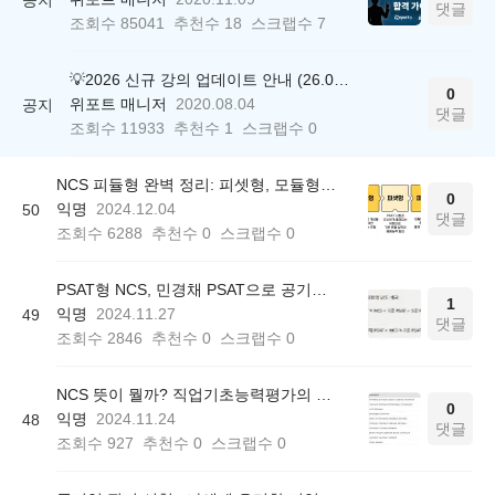
댓글
조회수
85041
추천수
18
스크랩수
7
💡2026 신규 강의 업데이트 안내 (26.04.17 ver.)
0
위포트 매니저
2020.08.04
공지
댓글
조회수
11933
추천수
1
스크랩수
0
NCS 피듈형 완벽 정리: 피셋형, 모듈형과 맞춤 공부법
0
익명
2024.12.04
50
댓글
조회수
6288
추천수
0
스크랩수
0
PSAT형 NCS, 민경채 PSAT으로 공기업 필기시험 합격하는 법
1
익명
2024.11.27
49
댓글
조회수
2846
추천수
0
스크랩수
0
NCS 뜻이 뭘까? 직업기초능력평가의 10가지 영역
0
익명
2024.11.24
48
댓글
조회수
927
추천수
0
스크랩수
0