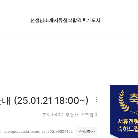
선생님소개
서류첨삭
합격후기
도서
업핵심분석
업핵심분석
업핵심분석
공핵심분석
무핵심분석
25.01.21 18:00~)
자소서 핵심분석
조회
9437
추천
0
스크랩
0
nity.weport.co.kr/board_vsml02/96624152
주소복사