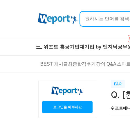
위포트 홈
공기업
대기업 by 엔지닉
공무
위포트 홈
공기업
대기업 by 
BEST 게시글
최종합격후기
강의 Q&A
스마트
온라인 강의
이공계 강의
프리패스
스마트학습
스마트학습실
학원 강의
FAQ
1:1 컨설팅
Q. 
로그인을 해주세요
위포트매