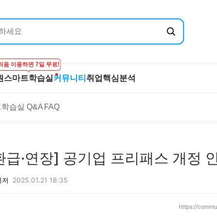
처음 이용하면 7일 무료!
원
스마트학습실
커뮤니티
취업핵심분석
엔지닉
공무원
스마트학습실
커뮤니티
취
학습실 Q&A
FAQ
온라인 강의
학습하기
BEST 게시글
기
실
프리패스
시험보기
최종합격후기
산
마이노트
강의 Q&A
전
스마트학습실 Q&A
직
[환급·연장] 공기업 프리패스 개정 안내 (
FAQ
합격
니저
2025.01.21 18:35
https://commu