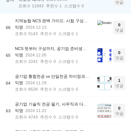
댓글
조회수
11943
추천수
1
스크랩수
0
지역농협 NCS 완벽 가이드: 시험 구성부터 준비 전략까지
0
익명
2024.12.13
66
댓글
조회수
5143
추천수
0
스크랩수
1
NCS 뜻부터 구성까지, 공기업 준비생을 위한 기본 정보
0
익명
2024.12.05
65
댓글
조회수
2242
추천수
0
스크랩수
1
공기업 통합전공 vs 단일전공 차이점과 최적의 공부법
1
익명
2024.11.29
64
댓글
조회수
8528
추천수
0
스크랩수
0
공기업 기술직 전공 필기, 사무직과 다른 점은?
0
익명
2024.11.22
63
댓글
조회수
4743
추천수
0
스크랩수
0