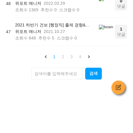
0
위포트 매니저
2022.03.29
48
댓글
조회수
1369
추천수
0
스크랩수
0
2021 하반기 건보 [행정직] 출제 경향&키워드 大공개! (21.10.27 update)
1
위포트 매니저
2021.10.27
47
댓글
조회수
848
추천수
5
스크랩수
0
1
2
3
4
검색