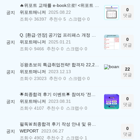
🔥위포트 교재를 e-book으로! <위포트 스마트학습실>
0
위포트매니저
2025.08.22
공지
댓글
조회수
36397
추천수
5
스크랩수
0
Q. [환급·연장] 공기업 프리패스 개정 안내 (25.01.21 18:00~)
0
위포트매니저
2025.01.21
공지
댓글
조회수
9466
추천수
0
스크랩수
0
🥇왕초보의 특급취업전략! 합격자 22,244명 배출한 전문가와 함께 직무탐색부터 면접까지 완벽대비
22
위포트매니저
2023.12.13
공지
댓글
조회수
23023
추천수
0
스크랩수
0
🌟최종합격 후기 이벤트🌟 참여자 '전원' 백화점상품권 증정
0
위포트매니저
2023.08.31
공지
댓글
조회수
4107
추천수
0
스크랩수
0
필독🚨최종합격 후기 작성 안내 및 유의사항
0
WEPORT
2023.06.27
공지
댓글
조회수
4902
추천수
2
스크랩수
1