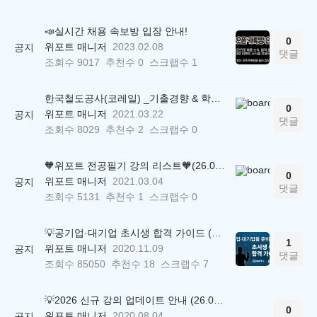
📣실시간 채용 속보방 입장 안내!
0
위포트 매니저
2023.02.08
공지
댓글
조회수
9017
추천수
0
스크랩수
1
한국철도공사(코레일) _기출경향 & 학습법 (2021.03.19 UPDATE)
0
위포트 매니저
2021.03.22
공지
댓글
조회수
8029
추천수
2
스크랩수
0
🧡위포트 전공필기 강의 리스트🧡(26.05.22 ver.)
0
위포트 매니저
2021.03.04
공지
댓글
조회수
5131
추천수
1
스크랩수
0
💡공기업·대기업 초시생 합격 가이드 (26.04.21 ver.)
1
위포트 매니저
2020.11.09
공지
댓글
조회수
85050
추천수
18
스크랩수
7
💡2026 신규 강의 업데이트 안내 (26.04.17 ver.)
0
위포트 매니저
2020.08.04
공지