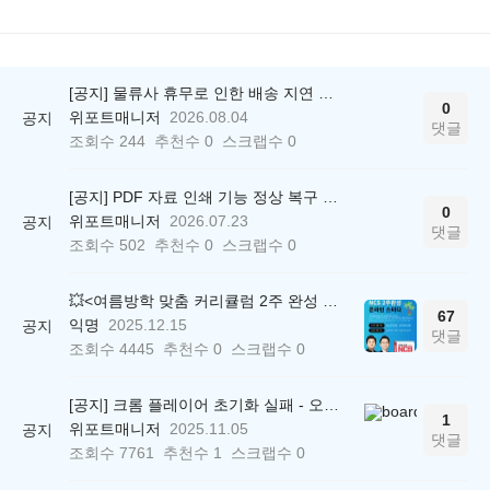
[공지] 물류사 휴무로 인한 배송 지연 안내
0
위포트매니저
2026.08.04
공지
댓글
조회수
244
추천수
0
스크랩수
0
[공지] PDF 자료 인쇄 기능 정상 복구 안내
0
위포트매니저
2026.07.23
공지
댓글
조회수
502
추천수
0
스크랩수
0
💥<여름방학 맞춤 커리큘럼 2주 완성 무료 스터디> 모집 시작!
67
익명
2025.12.15
공지
댓글
조회수
4445
추천수
0
스크랩수
0
[공지] 크롬 플레이어 초기화 실패 - 오류 조치 방법 안내 (Chrome 142 버전, Edge)
1
위포트매니저
2025.11.05
공지
댓글
조회수
7761
추천수
1
스크랩수
0