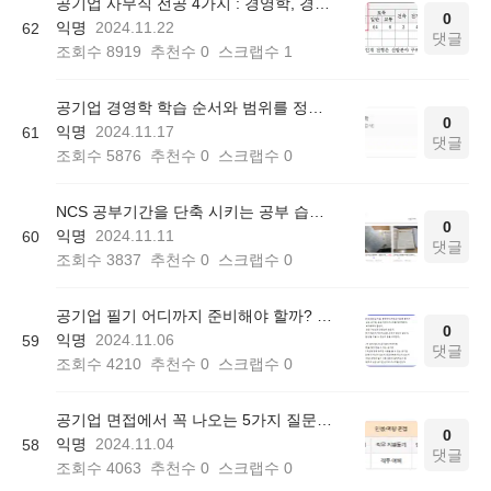
공기업 사무직 전공 4가지 : 경영학, 경제학, 행정학, 법학
0
익명
2024.11.22
62
댓글
조회수
8919
추천수
0
스크랩수
1
공기업 경영학 학습 순서와 범위를 정하는 방법
0
익명
2024.11.17
61
댓글
조회수
5876
추천수
0
스크랩수
0
NCS 공부기간을 단축 시키는 공부 습관 3가지
0
익명
2024.11.11
60
댓글
조회수
3837
추천수
0
스크랩수
0
공기업 필기 어디까지 준비해야 할까? 필수 체크리스트 3가지
0
익명
2024.11.06
59
댓글
조회수
4210
추천수
0
스크랩수
0
공기업 면접에서 꼭 나오는 5가지 질문과 답변: 지원동기 등
0
익명
2024.11.04
58
댓글
조회수
4063
추천수
0
스크랩수
0