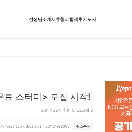
선생님소개
서류첨삭
합격후기
도서
업핵심분석
업핵심분석
업핵심분석
공핵심분석
무핵심분석
무료 스터디> 모집 시작!
자소서 핵심분석
조회
4381
추천
0
스크랩
0
ity.weport.co.kr/board_vsml02/121928363
주소복사