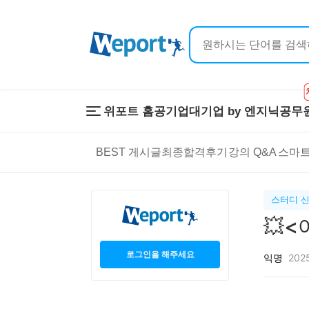
위포트 홈
공기업
대기업 by 엔지닉
공무
위포트 홈
공기업
대기업 by 
BEST 게시글
최종합격후기
강의 Q&A
스마트
온라인 강의
이공계 강의
프리패스
스마트학습
스마트학습실
학원 강의
스터디 
1:1 컨설팅
💥
로그인을 해주세요
익명
2025