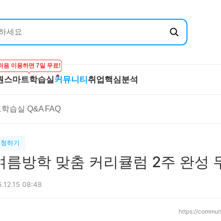
처음 이용하면 7일 무료!
원
스마트학습실
커뮤니티
취업핵심분석
엔지닉
공무원
스마트학습실
커뮤니티
취
학습실 Q&A
FAQ
온라인 강의
학습하기
BEST 게시글
기
실
프리패스
시험보기
최종합격후기
산
마이노트
강의 Q&A
전
신청하기
스마트학습실 Q&A
직
<여름방학 맞춤 커리큘럼 2주 완성 
FAQ
합격
.12.15 08:48
https://commun