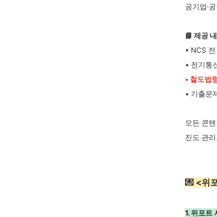
공기업·공
📘 제공 
• NCS 
• 전기통
• 철도법
• 기출문
모든 콘
진도 관리
💌 <
1. 위포