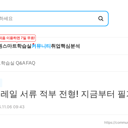
처음 이용하면 7일 무료!
원
스마트학습실
커뮤니티
취업핵심분석
엔지닉
공무원
스마트학습실
커뮤니티
취
학습실 Q&A
FAQ
온라인 강의
학습하기
BEST 게시글
기
실
프리패스
시험보기
최종합격후기
산
마이노트
강의 Q&A
전
스마트학습실 Q&A
직
 코레일 서류 적부 전형! 지금부터 
FAQ
합격
.11.06 09:43
https://commu