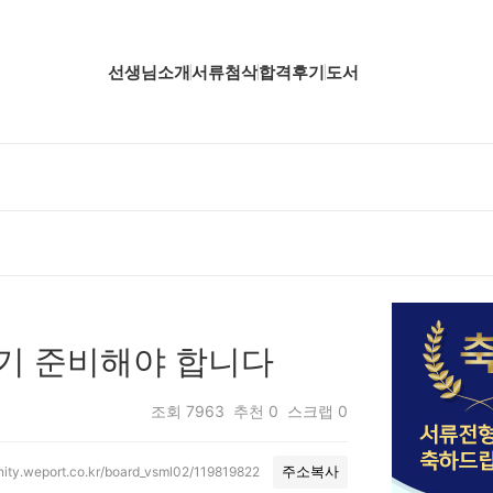
선생님소개
서류첨삭
합격후기
도서
업핵심분석
업핵심분석
업핵심분석
공핵심분석
무핵심분석
필기 준비해야 합니다
자소서 핵심분석
조회
7963
추천
0
스크랩
0
nity.weport.co.kr/board_vsml02/119819822
주소복사