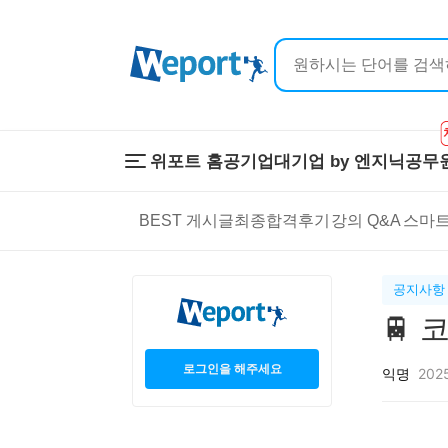
위포트 홈
공기업
대기업 by 엔지닉
공무
위포트 홈
공기업
대기업 by 
BEST 게시글
최종합격후기
강의 Q&A
스마트
온라인 강의
이공계 강의
프리패스
스마트학습
스마트학습실
학원 강의
공지사항
1:1 컨설팅
🚆
로그인을 해주세요
익명
2025