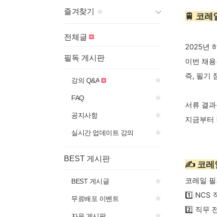
즐겨찾기
🚆 코
게시판 제목의
아이콘을 선
전체글
택하면
2025년
즐겨찾기에 추가됩니다.
필독 게시판
이번 채용
즉, 필기
강의 Q&A
FAQ
서류 결과
공지사항
지금부터 
실시간 업데이트 강의
BEST 게시판
✍️ 코
코레일 필
BEST 게시글
1️⃣ N
무료배포 이벤트
2️⃣ 직무
자유 게시판