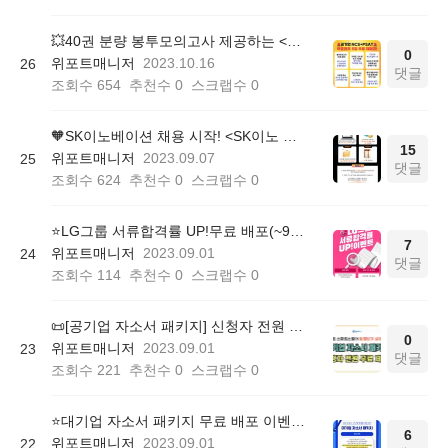
💥40권 분량 봉투모의고사 제공하는 <NCS+PSAT 빡공캠프> 무료 체험권!
0
위포트매니저
2023.10.16
26
댓글
조회수
654
추천수
0
스크랩수
0
🧡SK이노베이션 채용 시작! <SK이노 대비 패키지 무료배포> (~09/17)
15
위포트매니저
2023.09.07
25
댓글
조회수
624
추천수
0
스크랩수
0
⭐️LG그룹 서류합격률 UP!무료 배포(~9/15)
7
위포트매니저
2023.09.01
24
댓글
조회수
114
추천수
0
스크랩수
0
📜[공기업 자소서 패키지] 신청자 전원 무료 증정!
0
위포트매니저
2023.09.01
23
댓글
조회수
221
추천수
0
스크랩수
0
⭐️대기업 자소서 패키지 무료 배포 이벤트(~9/30)
6
위포트매니저
2023.09.01
22