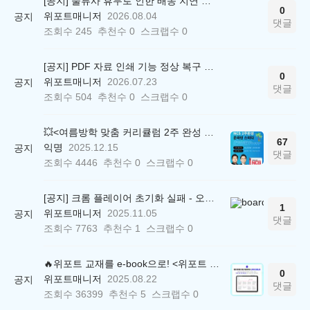
[공지] 물류사 휴무로 인한 배송 지연 안내
0
위포트매니저
2026.08.04
공지
댓글
조회수
245
추천수
0
스크랩수
0
[공지] PDF 자료 인쇄 기능 정상 복구 안내
0
위포트매니저
2026.07.23
공지
댓글
조회수
504
추천수
0
스크랩수
0
💥<여름방학 맞춤 커리큘럼 2주 완성 무료 스터디> 모집 시작!
67
익명
2025.12.15
공지
댓글
조회수
4446
추천수
0
스크랩수
0
[공지] 크롬 플레이어 초기화 실패 - 오류 조치 방법 안내 (Chrome 142 버전, Edge)
1
위포트매니저
2025.11.05
공지
댓글
조회수
7763
추천수
1
스크랩수
0
🔥위포트 교재를 e-book으로! <위포트 스마트학습실>
0
위포트매니저
2025.08.22
공지
댓글
조회수
36399
추천수
5
스크랩수
0