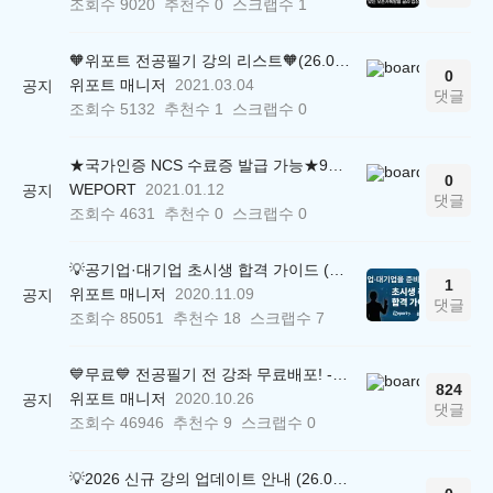
조회수
9020
추천수
0
스크랩수
1
🧡위포트 전공필기 강의 리스트🧡(26.05.22 ver.)
0
위포트 매니저
2021.03.04
공지
댓글
조회수
5132
추천수
1
스크랩수
0
★국가인증 NCS 수료증 발급 가능★9만원상당 윈스펙 공기업 직업교육 강의 무료!
0
WEPORT
2021.01.12
공지
댓글
조회수
4631
추천수
0
스크랩수
0
💡공기업·대기업 초시생 합격 가이드 (26.04.21 ver.)
1
위포트 매니저
2020.11.09
공지
댓글
조회수
85051
추천수
18
스크랩수
7
💙무료💙 전공필기 전 강좌 무료배포! - 경영학/경제학/회계학/재무관리/법학/행정학
824
위포트 매니저
2020.10.26
공지
댓글
조회수
46946
추천수
9
스크랩수
0
💡2026 신규 강의 업데이트 안내 (26.04.17 ver.)