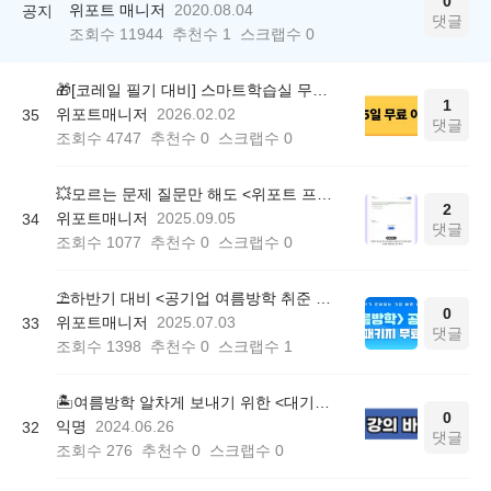
0
위포트 매니저
2020.08.04
공지
댓글
조회수
11944
추천수
1
스크랩수
0
🎁[코레일 필기 대비] 스마트학습실 무료 이용권 배포 (매경 유형 실전 체험)
1
위포트매니저
2026.02.02
35
댓글
조회수
4747
추천수
0
스크랩수
0
💥모르는 문제 질문만 해도 <위포트 프리패스 1주 이용권> 제공!
2
위포트매니저
2025.09.05
34
댓글
조회수
1077
추천수
0
스크랩수
0
⛱️하반기 대비 <공기업 여름방학 취준 패키지> 100% 무료 증정!
0
위포트매니저
2025.07.03
33
댓글
조회수
1398
추천수
0
스크랩수
1
🏝️여름방학 알차게 보내기 위한 <대기업 취준패키지> 무료 배포!
0
익명
2024.06.26
32
댓글
조회수
276
추천수
0
스크랩수
0