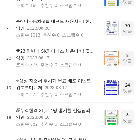
댓글
조회수
166
추천수
0
스크랩수
0
🚘현대자동차 9월 대규모 채용시작! 현대자소서 패키지 무료이벤트 (~09/10)
70
익명
2023.08.30
21
댓글
조회수
1013
추천수
0
스크랩수
0
🧡23 하반기 SK하이닉스 채용대비! [SKCT 모의고사 무료배포] 이벤트 (~08/31)
8
익명
2023.08.17
20
댓글
조회수
376
추천수
0
스크랩수
0
⭐️삼성 자소서 뿌시기 무료 배포 이벤트(~8/31)
24
위포트매니저
2023.08.17
19
댓글
조회수
373
추천수
0
스크랩수
0
🌈누적합격 21,514명 홍기찬 선생님의 취업상담소 OPEN 이벤트(~08/30)
3
익명
2023.08.16
18
댓글
조회수
682
추천수
0
스크랩수
0