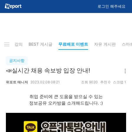
로그인 해주세요
업데이트 강의
BEST 게시글
무료배포 이벤트
자유 게시판
스마
공지사항
📣실시간 채용 속보방 입장 안내!
위포트 매니저
2023.02.08 08:21
조회
9020
추천
0
스크랩
1
취업 준비에 큰 도움을 받으실 수 있는
정보공유 오카방을 소개해드립니다. :)