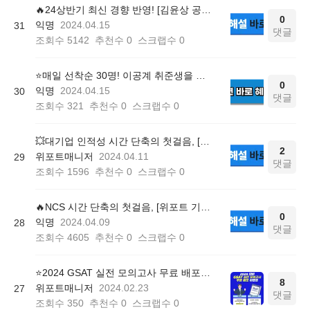
🔥24상반기 최신 경향 반영! [김윤상 공기업 객관식 경영학 100제] 정답 및 해설
0
익명
2024.04.15
31
댓글
조회수
5142
추천수
0
스크랩수
0
⭐️매일 선착순 30명! 이공계 취준생을 위한 전공별 인강 무료 배포 (~6/30)
0
익명
2024.04.15
30
댓글
조회수
321
추천수
0
스크랩수
0
💥대기업 인적성 시간 단축의 첫걸음, [위포트 기초연산 연습 문제] 정답 및 해설
2
위포트매니저
2024.04.11
29
댓글
조회수
1596
추천수
0
스크랩수
0
🔥NCS 시간 단축의 첫걸음, [위포트 기초연산 연습 문제] 정답 및 해설
0
익명
2024.04.09
28
댓글
조회수
4605
추천수
0
스크랩수
0
⭐️2024 GSAT 실전 모의고사 무료 배포(~3/8)
8
위포트매니저
2024.02.23
27
댓글
조회수
350
추천수
0
스크랩수
0