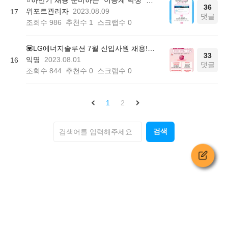
⭐하반기 채용 준비하는 "이공계 학생" 주목! <이공계 자소서 패키지> 무료배포 이벤트 (~08/18)
36
위포트관리자
2023.08.09
17
댓글
조회수
986
추천수
1
스크랩수
0
💟LG에너지솔루션 7월 신입사원 채용! <LG엔솔대비 패키지 무료배포> 이벤트! (~8/8)
33
익명
2023.08.01
16
댓글
조회수
844
추천수
0
스크랩수
0
1
2
검색