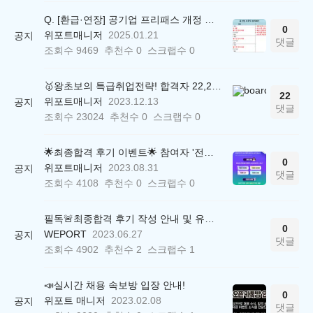
Q. [환급·연장] 공기업 프리패스 개정 안내 (25.01.21 18:00~)
0
위포트매니저
2025.01.21
공지
댓글
조회수
9469
추천수
0
스크랩수
0
🥇왕초보의 특급취업전략! 합격자 22,244명 배출한 전문가와 함께 직무탐색부터 면접까지 완벽대비
22
위포트매니저
2023.12.13
공지
댓글
조회수
23024
추천수
0
스크랩수
0
🌟최종합격 후기 이벤트🌟 참여자 '전원' 백화점상품권 증정
0
위포트매니저
2023.08.31
공지
댓글
조회수
4108
추천수
0
스크랩수
0
필독🚨최종합격 후기 작성 안내 및 유의사항
0
WEPORT
2023.06.27
공지
댓글
조회수
4902
추천수
2
스크랩수
1
📣실시간 채용 속보방 입장 안내!
0
위포트 매니저
2023.02.08
공지
댓글