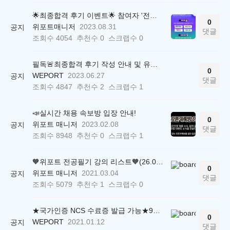
🌟최종합격 후기 이벤트🌟 참여자 '전원' 백화점상품권 증정
0
위포트매니저
2023.08.31
공지
댓글
조회수
4054
추천수
0
스크랩수
0
필독🚨최종합격 후기 작성 안내 및 유의사항
0
WEPORT
2023.06.27
공지
댓글
조회수
4847
추천수
2
스크랩수
1
📣실시간 채용 속보방 입장 안내!
0
위포트 매니저
2023.02.08
공지
댓글
조회수
8948
추천수
0
스크랩수
1
🧡위포트 전공필기 강의 리스트🧡(26.05.22 ver.)
0
위포트 매니저
2021.03.04
공지
댓글
조회수
5079
추천수
1
스크랩수
0
★국가인증 NCS 수료증 발급 가능★9만원상당 윈스펙 공기업 직업교육 강의 무료!
0
WEPORT
2021.01.12
공지
댓글