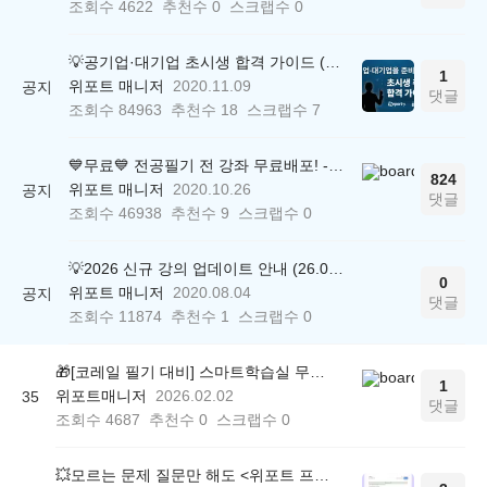
조회수
4622
추천수
0
스크랩수
0
💡공기업·대기업 초시생 합격 가이드 (26.04.21 ver.)
1
위포트 매니저
2020.11.09
공지
댓글
조회수
84963
추천수
18
스크랩수
7
💙무료💙 전공필기 전 강좌 무료배포! - 경영학/경제학/회계학/재무관리/법학/행정학
824
위포트 매니저
2020.10.26
공지
댓글
조회수
46938
추천수
9
스크랩수
0
💡2026 신규 강의 업데이트 안내 (26.04.17 ver.)
0
위포트 매니저
2020.08.04
공지
댓글
조회수
11874
추천수
1
스크랩수
0
🎁[코레일 필기 대비] 스마트학습실 무료 이용권 배포 (매경 유형 실전 체험)
1
위포트매니저
2026.02.02
35
댓글
조회수
4687
추천수
0
스크랩수
0
💥모르는 문제 질문만 해도 <위포트 프리패스 1주 이용권> 제공!