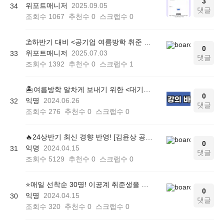
3
위포트매니저
2025.09.05
34
댓글
조회수
1067
추천수
0
스크랩수
0
⛱️하반기 대비 <공기업 여름방학 취준 패키지> 100% 무료 증정!
0
위포트매니저
2025.07.03
33
댓글
조회수
1392
추천수
0
스크랩수
1
🏝️여름방학 알차게 보내기 위한 <대기업 취준패키지> 무료 배포!
0
익명
2024.06.26
32
댓글
조회수
276
추천수
0
스크랩수
0
🔥24상반기 최신 경향 반영! [김윤상 공기업 객관식 경영학 100제] 정답 및 해설
0
익명
2024.04.15
31
댓글
조회수
5129
추천수
0
스크랩수
0
⭐️매일 선착순 30명! 이공계 취준생을 위한 전공별 인강 무료 배포 (~6/30)
0
익명
2024.04.15
30
댓글
조회수
320
추천수
0
스크랩수
0