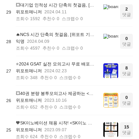
💥대기업 인적성 시간 단축의 첫걸음, [위포트 기초연산 연습 문제] 정답 및 해설
2
위포트매니저
2024.04.11
29
댓글
조회수
1592
추천수
0
스크랩수
0
🔥NCS 시간 단축의 첫걸음, [위포트 기초연산 연습 문제] 정답 및 해설
0
익명
2024.04.09
28
댓글
조회수
4597
추천수
0
스크랩수
0
⭐️2024 GSAT 실전 모의고사 무료 배포(~3/8)
8
위포트매니저
2024.02.23
27
댓글
조회수
348
추천수
0
스크랩수
0
💥40권 분량 봉투모의고사 제공하는 <NCS+PSAT 빡공캠프> 무료 체험권!
0
위포트매니저
2023.10.16
26
댓글
조회수
652
추천수
0
스크랩수
0
🧡SK이노베이션 채용 시작! <SK이노 대비 패키지 무료배포> (~09/17)
15
위포트매니저
2023.09.07
25
댓글
조회수
624
추천수
0
스크랩수
0