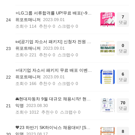
⭐️LG그룹 서류합격률 UP!무료 배포(~9/15)
7
위포트매니저
2023.09.01
24
댓글
조회수
114
추천수
0
스크랩수
0
📜[공기업 자소서 패키지] 신청자 전원 무료 증정!
0
위포트매니저
2023.09.01
23
댓글
조회수
221
추천수
0
스크랩수
0
⭐️대기업 자소서 패키지 무료 배포 이벤트(~9/30)
6
위포트매니저
2023.09.01
22
댓글
조회수
166
추천수
0
스크랩수
0
🚘현대자동차 9월 대규모 채용시작! 현대자소서 패키지 무료이벤트 (~09/10)
70
익명
2023.08.30
21
댓글
조회수
1012
추천수
0
스크랩수
0
🧡23 하반기 SK하이닉스 채용대비! [SKCT 모의고사 무료배포] 이벤트 (~08/31)
8
익명
2023.08.17
20