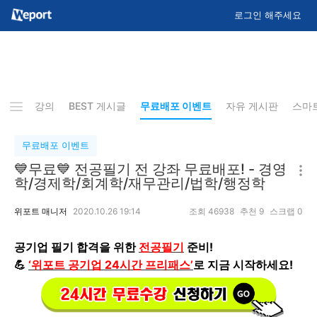
로그인 해주세요
업데이트 강의
BEST 게시글
무료배포 이벤트
자유 게시판
스마
무료배포 이벤트
💙무료💙 전공필기 전 강좌 무료배포! - 경영
학/경제학/회계학/재무관리/법학/행정학
위포트 매니저
2020.10.26 19:14
조회
46938
추천
9
스크랩
0
공기업 필기 합격을 위한
전공필기
준비!
💪
‘위포트 공기업 24시간 프리패스’
로 지금 시작하세요!