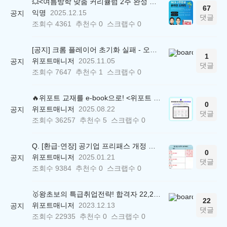
💥<여름방학 맞춤 커리큘럼 2주 완성 무료 스터디> 모집 시작!
67
익명
2025.12.15
공지
댓글
조회수
4361
추천수
0
스크랩수
0
[공지] 크롬 플레이어 초기화 실패 - 오류 조치 방법 안내 (Chrome 142 버전, Edge)
1
위포트매니저
2025.11.05
공지
댓글
조회수
7647
추천수
1
스크랩수
0
🔥위포트 교재를 e-book으로! <위포트 스마트학습실>
0
위포트매니저
2025.08.22
공지
댓글
조회수
36257
추천수
5
스크랩수
0
Q. [환급·연장] 공기업 프리패스 개정 안내 (25.01.21 18:00~)
0
위포트매니저
2025.01.21
공지
댓글
조회수
9384
추천수
0
스크랩수
0
🥇왕초보의 특급취업전략! 합격자 22,244명 배출한 전문가와 함께 직무탐색부터 면접까지 완벽대비
22
위포트매니저
2023.12.13
공지
댓글
조회수
22935
추천수
0
스크랩수
0