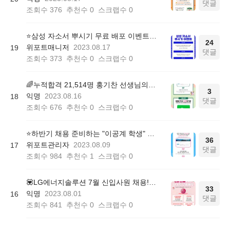
댓글
조회수
376
추천수
0
스크랩수
0
⭐️삼성 자소서 뿌시기 무료 배포 이벤트(~8/31)
24
위포트매니저
2023.08.17
19
댓글
조회수
373
추천수
0
스크랩수
0
🌈누적합격 21,514명 홍기찬 선생님의 취업상담소 OPEN 이벤트(~08/30)
3
익명
2023.08.16
18
댓글
조회수
676
추천수
0
스크랩수
0
⭐하반기 채용 준비하는 "이공계 학생" 주목! <이공계 자소서 패키지> 무료배포 이벤트 (~08/18)
36
위포트관리자
2023.08.09
17
댓글
조회수
984
추천수
1
스크랩수
0
💟LG에너지솔루션 7월 신입사원 채용! <LG엔솔대비 패키지 무료배포> 이벤트! (~8/8)
33
익명
2023.08.01
16
댓글
조회수
841
추천수
0
스크랩수
0