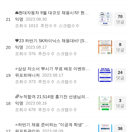
🚘현대자동차 9월 대규모 채용시작! 현대자소서 패키지 무료이벤트 (~09/10)
70
익명
2023.08.30
21
댓글
조회수
1013
추천수
0
스크랩수
0
🧡23 하반기 SK하이닉스 채용대비! [SKCT 모의고사 무료배포] 이벤트 (~08/31)
8
익명
2023.08.17
20
댓글
조회수
376
추천수
0
스크랩수
0
⭐️삼성 자소서 뿌시기 무료 배포 이벤트(~8/31)
24
위포트매니저
2023.08.17
19
댓글
조회수
373
추천수
0
스크랩수
0
🌈누적합격 21,514명 홍기찬 선생님의 취업상담소 OPEN 이벤트(~08/30)
3
익명
2023.08.16
18
댓글
조회수
678
추천수
0
스크랩수
0
⭐하반기 채용 준비하는 "이공계 학생" 주목! <이공계 자소서 패키지> 무료배포 이벤트 (~08/18)
36
위포트관리자
2023.08.09
17