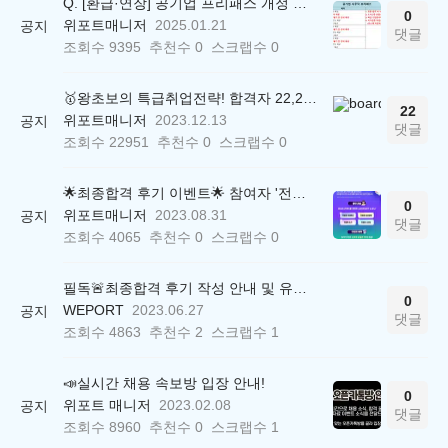
Q. [환급·연장] 공기업 프리패스 개정 안내 (25.01.21 18:00~)
0
위포트매니저
2025.01.21
공지
댓글
조회수
9395
추천수
0
스크랩수
0
🥇왕초보의 특급취업전략! 합격자 22,244명 배출한 전문가와 함께 직무탐색부터 면접까지 완벽대비
22
위포트매니저
2023.12.13
공지
댓글
조회수
22951
추천수
0
스크랩수
0
🌟최종합격 후기 이벤트🌟 참여자 '전원' 백화점상품권 증정
0
위포트매니저
2023.08.31
공지
댓글
조회수
4065
추천수
0
스크랩수
0
필독🚨최종합격 후기 작성 안내 및 유의사항
0
WEPORT
2023.06.27
공지
댓글
조회수
4863
추천수
2
스크랩수
1
📣실시간 채용 속보방 입장 안내!
0
위포트 매니저
2023.02.08
공지
댓글
조회수
8960
추천수
0
스크랩수
1