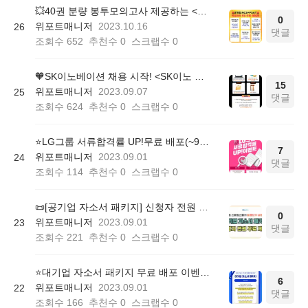
💥40권 분량 봉투모의고사 제공하는 <NCS+PSAT 빡공캠프> 무료 체험권!
0
위포트매니저
2023.10.16
26
댓글
조회수
652
추천수
0
스크랩수
0
🧡SK이노베이션 채용 시작! <SK이노 대비 패키지 무료배포> (~09/17)
15
위포트매니저
2023.09.07
25
댓글
조회수
624
추천수
0
스크랩수
0
⭐️LG그룹 서류합격률 UP!무료 배포(~9/15)
7
위포트매니저
2023.09.01
24
댓글
조회수
114
추천수
0
스크랩수
0
📜[공기업 자소서 패키지] 신청자 전원 무료 증정!
0
위포트매니저
2023.09.01
23
댓글
조회수
221
추천수
0
스크랩수
0
⭐️대기업 자소서 패키지 무료 배포 이벤트(~9/30)
6
위포트매니저
2023.09.01
22
댓글
조회수
166
추천수
0
스크랩수
0