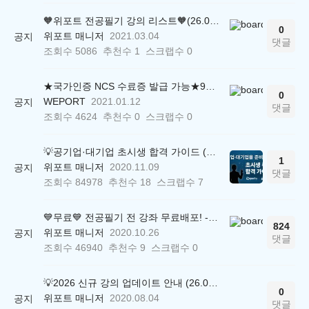
🧡위포트 전공필기 강의 리스트🧡(26.05.22 ver.)
0
위포트 매니저
2021.03.04
공지
댓글
조회수
5086
추천수
1
스크랩수
0
★국가인증 NCS 수료증 발급 가능★9만원상당 윈스펙 공기업 직업교육 강의 무료!
0
WEPORT
2021.01.12
공지
댓글
조회수
4624
추천수
0
스크랩수
0
💡공기업·대기업 초시생 합격 가이드 (26.04.21 ver.)
1
위포트 매니저
2020.11.09
공지
댓글
조회수
84978
추천수
18
스크랩수
7
💙무료💙 전공필기 전 강좌 무료배포! - 경영학/경제학/회계학/재무관리/법학/행정학
824
위포트 매니저
2020.10.26
공지
댓글
조회수
46940
추천수
9
스크랩수
0
💡2026 신규 강의 업데이트 안내 (26.04.17 ver.)
0
위포트 매니저
2020.08.04
공지
댓글