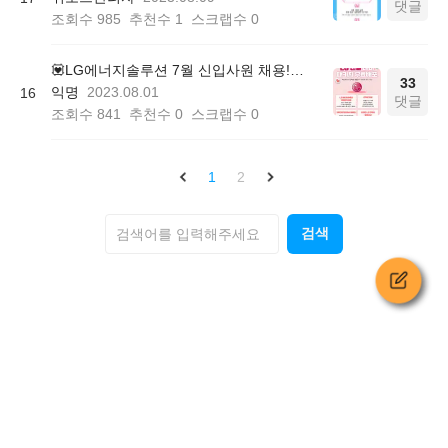
댓글
조회수
985
추천수
1
스크랩수
0
💟LG에너지솔루션 7월 신입사원 채용! <LG엔솔대비 패키지 무료배포> 이벤트! (~8/8)
33
익명
2023.08.01
16
댓글
조회수
841
추천수
0
스크랩수
0
1
2
검색