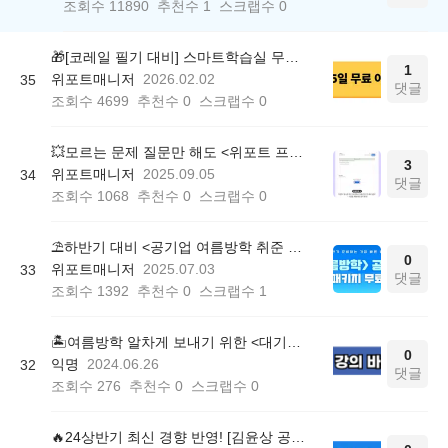
조회수
11890
추천수
1
스크랩수
0
🎁[코레일 필기 대비] 스마트학습실 무료 이용권 배포 (매경 유형 실전 체험)
1
위포트매니저
2026.02.02
35
댓글
조회수
4699
추천수
0
스크랩수
0
💥모르는 문제 질문만 해도 <위포트 프리패스 1주 이용권> 제공!
3
위포트매니저
2025.09.05
34
댓글
조회수
1068
추천수
0
스크랩수
0
⛱️하반기 대비 <공기업 여름방학 취준 패키지> 100% 무료 증정!
0
위포트매니저
2025.07.03
33
댓글
조회수
1392
추천수
0
스크랩수
1
🏝️여름방학 알차게 보내기 위한 <대기업 취준패키지> 무료 배포!
0
익명
2024.06.26
32
댓글
조회수
276
추천수
0
스크랩수
0
🔥24상반기 최신 경향 반영! [김윤상 공기업 객관식 경영학 100제] 정답 및 해설