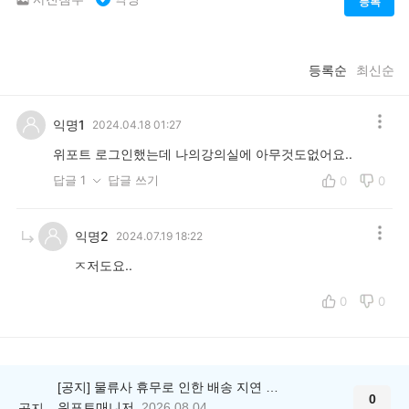
등록
등록순
최신순
익명1
2024.04.18 01:27
위포트 로그인했는데 나의강의실에 아무것도없어요..
답글 1
답글 쓰기
0
0
익명2
2024.07.19 18:22
ㅈ저도요..
0
0
[공지] 물류사 휴무로 인한 배송 지연 안내
0
위포트매니저
2026.08.04
공지