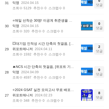
0
익명
2024.04.15
31
댓글
조회수
5129
추천수
0
스크랩수
0
⭐️매일 선착순 30명! 이공계 취준생을 위한 전공별 인강 무료 배포 (~6/30)
0
익명
2024.04.15
30
댓글
조회수
320
추천수
0
스크랩수
0
💥대기업 인적성 시간 단축의 첫걸음, [위포트 기초연산 연습 문제] 정답 및 해설
2
위포트매니저
2024.04.11
29
댓글
조회수
1592
추천수
0
스크랩수
0
🔥NCS 시간 단축의 첫걸음, [위포트 기초연산 연습 문제] 정답 및 해설
0
익명
2024.04.09
28
댓글
조회수
4597
추천수
0
스크랩수
0
⭐️2024 GSAT 실전 모의고사 무료 배포(~3/8)
8
위포트매니저
2024.02.23
27
댓글
조회수
348
추천수
0
스크랩수
0