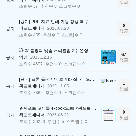
댓글
조회수
37
추천수
0
스크랩수
0
[공지] PDF 자료 인쇄 기능 정상 복구 안내
0
위포트매니저
2026.07.23
공지
댓글
조회수
455
추천수
0
스크랩수
0
💥<여름방학 맞춤 커리큘럼 2주 완성 무료 스터디> 모집 시작!
67
익명
2025.12.15
공지
댓글
조회수
4377
추천수
0
스크랩수
0
[공지] 크롬 플레이어 초기화 실패 - 오류 조치 방법 안내 (Chrome 142 버전, Edge)
1
위포트매니저
2025.11.05
공지
댓글
조회수
7669
추천수
1
스크랩수
0
🔥위포트 교재를 e-book으로! <위포트 스마트학습실>
0
위포트매니저
2025.08.22
공지
댓글
조회수
36283
추천수
5
스크랩수
0