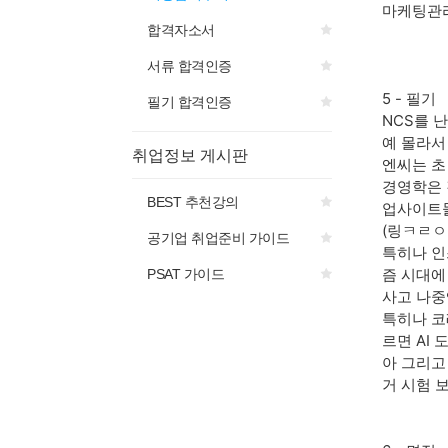
마케팅관리
합격자소서
서류 합격인증
5 - 필기
필기 합격인증
NCS를 
예 몰라서
취업정보 게시판
엔씨는 초
경영학은 
BEST 추천강의
업사이트
(링ㅋㄹㅇ,
공기업 취업준비 가이드
특히나 인
즘 시대에
PSAT 가이드
사고 나중
특히나 코
르면 AI 
아 그리고
거 시험 