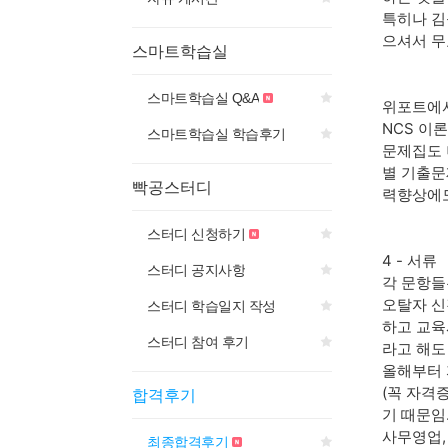
특히나 김
으셔서 무
스마트학습실
스마트학습실 Q&A
위포트에서
NCS 이
스마트학습실 학습후기
문제집도 
별 기출문
빡공스터디
력향상에도
스터디 신청하기
4 - 서류
스터디 공지사항
각 문항들
오탈자 신
스터디 학습일지 작성
하고 교육
스터디 참여 후기
라고 해도
올해부터 
(꼭 자격
합격후기
기 때문임.
사무영업,
최종합격후기