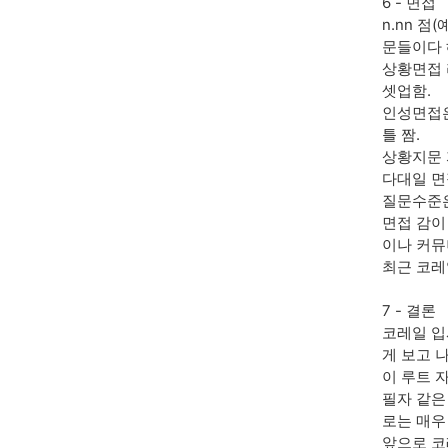
6 - 면접
n.nn 
문들이다 해
상황면접 
셋업함.
인성면접은
틀 짬.
상황지문 
다대일 면
질문수준은
면접 감이
이나 커뮤
최근 코레
7 - 결론
코레일 입
게 보고 
이 루트 
필자 같은
로는 매우
앞으로 코