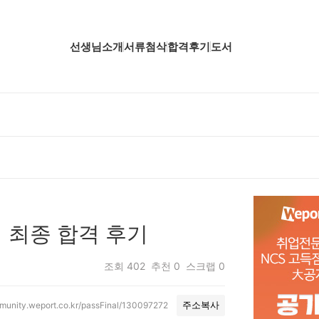
선생님소개
서류첨삭
합격후기
도서
업핵심분석
업핵심분석
업핵심분석
공핵심분석
무핵심분석
 최종 합격 후기
자소서 핵심분석
조회
402
추천
0
스크랩
0
mmunity.weport.co.kr/passFinal/130097272
주소복사