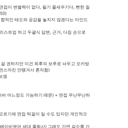
일 면접이 변별력이 없다, 필기 줄세우기다, 뻔한 질
50)
지향적인 태도와 공감을 놓치지 않겠다는 마인드
스트업 하고 두괄식 답변, 근거, 다짐 순으로
는 걸 권하지만 이건 최후의 보루로 놔두고 오카방
 면스까진 안땡겨서 혼자함)
 보셈
커버 어느정도 가능하기 때문) + 면접 무난무난하
모르기에 면접 턱걸이 일 수도 있지만 개인적으
(베이비부머 세대 줄퇴사) 그래도 가면 갈수록 가