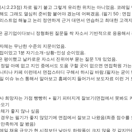
점(예시:2.23점) 차로 필기 붙고 그렇게 유리한 위치는 아니었음. 코레
도 그래도 열심히 준비함 붙어야 겠는데 어쩌겠음. (필기 50 : 면접 
리스트업 해놓고 논리 정연하게 근거 대면서 연습하고 최대한 고객
 공기업이다보니 정형화된 질문들 싹 자소서 기반적으로 응용해서 리
자체는 무난한 수준의 지문이었음.
접이었고 1분 자기소개-상황-인성 순이었음.
 평이했고 날카로운 자소서 진위여부 묻는 질문 1개 있었음.
 정말 아예 없고 지인 중에서도 도움 구할 곳이 없으면 면접학원 가
니티나 카페 이런데서 면접스터디 구해서 하시길 바람.(필자는 굳이
일 이슈 뉴스 통해서 알아보고 홈페이지 들어가서 보도자료 이런 거
사 희망자는 가점 빵빵히 + 필기 피터지게 잘보기(면접에서 못봐도 
나오기
자체가 좋지 않나 싶음
 경우는 필기가 좋지 않았기에 면접에서 잘보고 나왔음(최종 점수를 
 만족하게 잘 봤음)
레일 채용 규모가 현 시점보단 낮아도 하락폭이 크지 않을 것 같지만