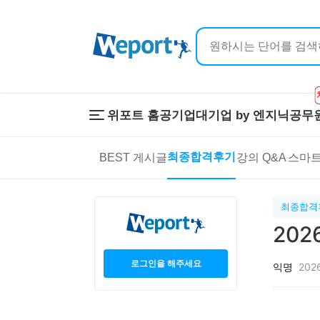
위포트 홈
공기업
대기업 by 엔지닉
공무
위포트 홈
공기업
대기업 by 
최종합격후기
BEST 게시글
강의 Q&A
스마트
온라인 강의
이공계 강의
프리패스
스마트학습
스마트학습실
학원 강의
최종합격
1:1 컨설팅
20
로그인을 해주세요
익명
2026