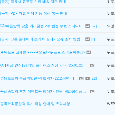
[공지] 물류사 휴무로 인한 배송 지연 안내
위포
[공지] PDF 자료 인쇄 기능 정상 복구 안내
위포
💥<여름방학 맞춤 커리큘럼 2주 완성 무료 스터디> 모집 시작!
[
67
]
익명
[공지] 크롬 플레이어 초기화 실패 - 오류 조치 방법 안내 (Chrome 142 버전, Edge)
[
1
]
위포
🔥위포트 교재를 e-book으로! <위포트 스마트학습실>
위포
Q. [환급·연장] 공기업 프리패스 개정 안내 (25.01.21 18:00~)
위포
🥇왕초보의 특급취업전략! 합격자 22,244명 배출한 전문가와 함께 직무탐색부터 면접까지 완벽대비
[
22
]
위포
🌟최종합격 후기 이벤트🌟 참여자 '전원' 백화점상품권 증정
위포
필독🚨최종합격 후기 작성 안내 및 유의사항
WEP