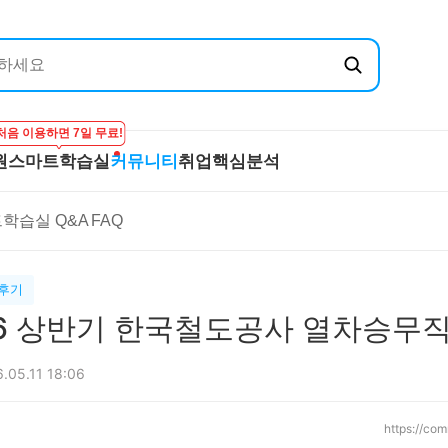
처음 이용하면 7일 무료!
원
스마트학습실
커뮤니티
취업핵심분석
엔지닉
공무원
스마트학습실
커뮤니티
취
학습실 Q&A
FAQ
온라인 강의
학습하기
BEST 게시글
기
실
프리패스
시험보기
최종합격후기
산
마이노트
강의 Q&A
전
후기
스마트학습실 Q&A
직
26 상반기 한국철도공사 열차승무직
FAQ
합격
.05.11 18:06
https://co