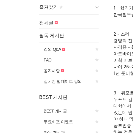
즐겨찾기
1 - 합격
한국철도
게시판 제목의
아이콘을 선
전체글
택하면
즐겨찾기에 추가됩니다.
2 - 스펙
필독 게시판
경영학 전
자격증 -
강의 Q&A
아르바이트
어학 미보
FAQ
나이 25~
공지사항
1년 준비
실시간 업데이트 강의
3 - 위
BEST 게시판
위포트 김
대학에서 
BEST 게시글
었는데 원
야 하나 
무료배포 이벤트
공부인증 
하는 것을
자유 게시판