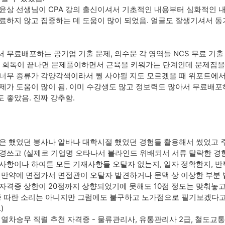
윤상 선생님이 CPA 강의 출신이셔서 기초적인 내용부터 심화적인 
료하지 않고 집중하는 데 도움이 많이 되었음. 얼굴도 잘생기셔서 동
 무료배포하는 공기업 기출 문제, 의수문 각 영역들 NCS 무료 기출 
론 회독이 끝나면 문제풀이하면서 근육을 키워가는 단계인데 문제집을
너무 종류가 각양각색이라서 뭘 사야될 지도 모르겠을 때 위포트에서 무
제가 도움이 많이 됨. 이미 수강생도 많고 정보력도 많아서 무료배
 좋았음. 진짜 강추함.
은 했었던 봉사나 알바나 대학시절 했었던 경험들 활용해서 썼었고 
경쓰고 (실제로 기업명 오타나서 블라인드 위배되서 서류 탈락한 경험
사항이나 하여튼 모든 기재사항들 오탈자 없는지, 일자 정확한지, 반
 만약에 면접가서 면접관이 오탈자 발견하거나 문맥 상 이상한 부분 
자격증 상한이 20점까지 상향되었기에 못해도 10점 정도는 맞춰놓고
증 따란 소리는 아니지만 그럼에도 불구하고 노가점으로 필기보겠다고 
)
 열차승무 직렬 추천 자격증 - 물류관리사, 유통관리사 2급, 철도