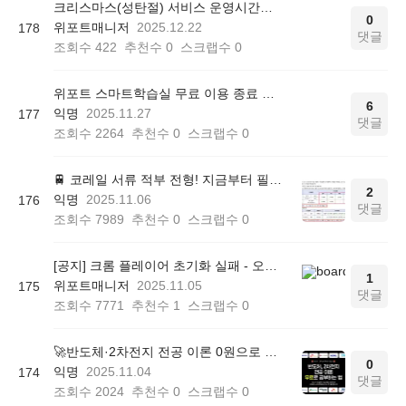
크리스마스(성탄절) 서비스 운영시간에 대해 안내드립니다.
0
위포트매니저
2025.12.22
178
댓글
조회수
422
추천수
0
스크랩수
0
위포트 스마트학습실 무료 이용 종료 안내
6
익명
2025.11.27
177
댓글
조회수
2264
추천수
0
스크랩수
0
🚆 코레일 서류 적부 전형! 지금부터 필기 준비해야 합니다
2
익명
2025.11.06
176
댓글
조회수
7989
추천수
0
스크랩수
0
[공지] 크롬 플레이어 초기화 실패 - 오류 조치 방법 안내 (Chrome 142 버전, Edge)
1
위포트매니저
2025.11.05
175
댓글
조회수
7771
추천수
1
스크랩수
0
🚀반도체·2차전지 전공 이론 0원으로 대비하는 법! 전공 면접·자소서 대비 무료 학습실!
0
익명
2025.11.04
174
댓글
조회수
2024
추천수
0
스크랩수
0