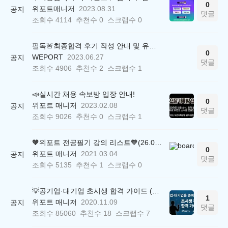
0
위포트매니저
2023.08.31
공지
댓글
조회수
4114
추천수
0
스크랩수
0
필독🚨최종합격 후기 작성 안내 및 유의사항
0
WEPORT
2023.06.27
공지
댓글
조회수
4906
추천수
2
스크랩수
1
📣실시간 채용 속보방 입장 안내!
0
위포트 매니저
2023.02.08
공지
댓글
조회수
9026
추천수
0
스크랩수
1
🧡위포트 전공필기 강의 리스트🧡(26.05.22 ver.)
0
위포트 매니저
2021.03.04
공지
댓글
조회수
5135
추천수
1
스크랩수
0
💡공기업·대기업 초시생 합격 가이드 (26.04.21 ver.)
1
위포트 매니저
2020.11.09
공지
댓글
조회수
85060
추천수
18
스크랩수
7