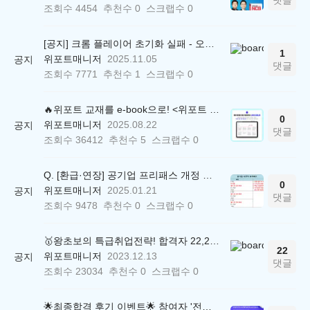
조회수
4454
추천수
0
스크랩수
0
[공지] 크롬 플레이어 초기화 실패 - 오류 조치 방법 안내 (Chrome 142 버전, Edge)
1
위포트매니저
2025.11.05
공지
댓글
조회수
7771
추천수
1
스크랩수
0
🔥위포트 교재를 e-book으로! <위포트 스마트학습실>
0
위포트매니저
2025.08.22
공지
댓글
조회수
36412
추천수
5
스크랩수
0
Q. [환급·연장] 공기업 프리패스 개정 안내 (25.01.21 18:00~)
0
위포트매니저
2025.01.21
공지
댓글
조회수
9478
추천수
0
스크랩수
0
🥇왕초보의 특급취업전략! 합격자 22,244명 배출한 전문가와 함께 직무탐색부터 면접까지 완벽대비
22
위포트매니저
2023.12.13
공지
댓글
조회수
23034
추천수
0
스크랩수
0
🌟최종합격 후기 이벤트🌟 참여자 '전원' 백화점상품권 증정