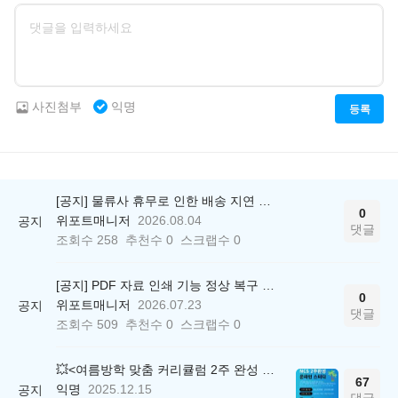
사진첨부
익명
등록
[공지] 물류사 휴무로 인한 배송 지연 안내
0
위포트매니저
2026.08.04
공지
댓글
조회수
258
추천수
0
스크랩수
0
[공지] PDF 자료 인쇄 기능 정상 복구 안내
0
위포트매니저
2026.07.23
공지
댓글
조회수
509
추천수
0
스크랩수
0
💥<여름방학 맞춤 커리큘럼 2주 완성 무료 스터디> 모집 시작!
67
익명
2025.12.15
공지
댓글