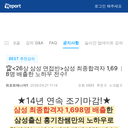
로그인 해주세요
기
전체글
강의 Q&A
FAQ
공지사항
실시간 업데이트 강의
BEST 추천강의
🏆<26상 삼성 면접반>삼성 최종합격자 1,69
8명 배출한 노하우 전수!
위포트매니저1
2026.04.21 11:14
조회
3893
추천
0
스크랩
0
★14년 연속 조기마감!★
삼성 최종합격자 1,698명 배출
한
삼성출신 홍기찬쌤만의 노하우로