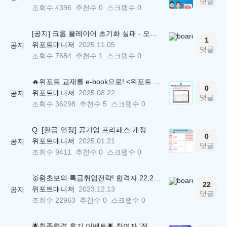
댓글
조회수
4396
추천수
0
스크랩수
0
[공지] 크롬 플레이어 초기화 실패 - 오류 조치 방법 안내 (Chrome 142 버전, Edge)
1
위포트매니저
2025.11.05
공지
댓글
조회수
7684
추천수
1
스크랩수
0
🔥위포트 교재를 e-book으로! <위포트 스마트학습실>
0
위포트매니저
2025.08.22
공지
댓글
조회수
36298
추천수
5
스크랩수
0
Q. [환급·연장] 공기업 프리패스 개정 안내 (25.01.21 18:00~)
0
위포트매니저
2025.01.21
공지
댓글
조회수
9411
추천수
0
스크랩수
0
🥇왕초보의 특급취업전략! 합격자 22,244명 배출한 전문가와 함께 직무탐색부터 면접까지 완벽대비
22
위포트매니저
2023.12.13
공지
댓글
조회수
22963
추천수
0
스크랩수
0
🌟최종합격 후기 이벤트🌟 참여자 '전원' 백화점상품권 증정