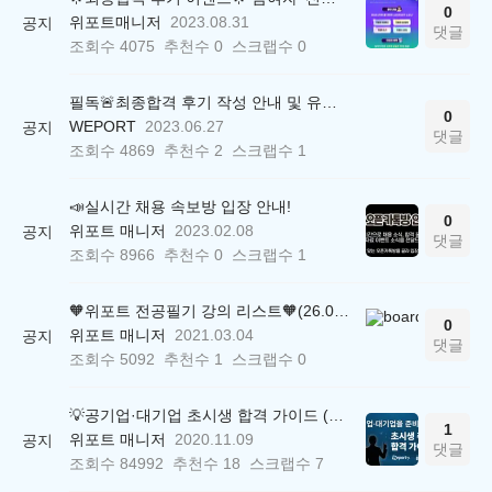
0
위포트매니저
2023.08.31
공지
댓글
조회수
4075
추천수
0
스크랩수
0
필독🚨최종합격 후기 작성 안내 및 유의사항
0
WEPORT
2023.06.27
공지
댓글
조회수
4869
추천수
2
스크랩수
1
📣실시간 채용 속보방 입장 안내!
0
위포트 매니저
2023.02.08
공지
댓글
조회수
8966
추천수
0
스크랩수
1
🧡위포트 전공필기 강의 리스트🧡(26.05.22 ver.)
0
위포트 매니저
2021.03.04
공지
댓글
조회수
5092
추천수
1
스크랩수
0
💡공기업·대기업 초시생 합격 가이드 (26.04.21 ver.)
1
위포트 매니저
2020.11.09
공지
댓글
조회수
84992
추천수
18
스크랩수
7