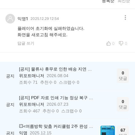
등록순
최신순
익명1
2025.12.29 12:54
플레이어 초기화에 실패하였습니다.
화면을 새로고침 해주세요.
답글 쓰기
0
0
[공지] 물류사 휴무로 인한 배송 지연 안내
0
위포트매니저
2026.08.04
공지
댓글
조회수
71
추천수
0
스크랩수
0
[공지] PDF 자료 인쇄 기능 정상 복구 안내
0
위포트매니저
2026.07.23
공지
댓글
조회수
467
추천수
0
스크랩수
0
💥<여름방학 맞춤 커리큘럼 2주 완성 무료 스터디> 모집 시작!
67
익명
2025.12.15
공지