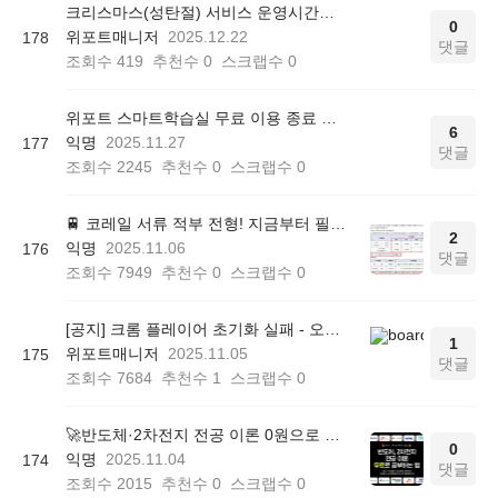
크리스마스(성탄절) 서비스 운영시간에 대해 안내드립니다.
0
위포트매니저
2025.12.22
178
댓글
조회수
419
추천수
0
스크랩수
0
위포트 스마트학습실 무료 이용 종료 안내
6
익명
2025.11.27
177
댓글
조회수
2245
추천수
0
스크랩수
0
🚆 코레일 서류 적부 전형! 지금부터 필기 준비해야 합니다
2
익명
2025.11.06
176
댓글
조회수
7949
추천수
0
스크랩수
0
[공지] 크롬 플레이어 초기화 실패 - 오류 조치 방법 안내 (Chrome 142 버전, Edge)
1
위포트매니저
2025.11.05
175
댓글
조회수
7684
추천수
1
스크랩수
0
🚀반도체·2차전지 전공 이론 0원으로 대비하는 법! 전공 면접·자소서 대비 무료 학습실!
0
익명
2025.11.04
174
댓글
조회수
2015
추천수
0
스크랩수
0