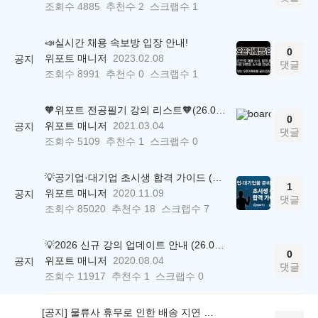
조회수
4885
추천수
2
스크랩수
1
📣실시간 채용 속보방 입장 안내!
0
위포트 매니저
2023.02.08
공지
댓글
조회수
8991
추천수
0
스크랩수
1
🧡위포트 전공필기 강의 리스트🧡(26.05.22 ver.)
0
위포트 매니저
2021.03.04
공지
댓글
조회수
5109
추천수
1
스크랩수
0
💡공기업·대기업 초시생 합격 가이드 (26.04.21 ver.)
1
위포트 매니저
2020.11.09
공지
댓글
조회수
85020
추천수
18
스크랩수
7
💡2026 신규 강의 업데이트 안내 (26.04.17 ver.)
0
위포트 매니저
2020.08.04
공지
댓글
조회수
11917
추천수
1
스크랩수
0
[공지] 물류사 휴무로 인한 배송 지연 안내