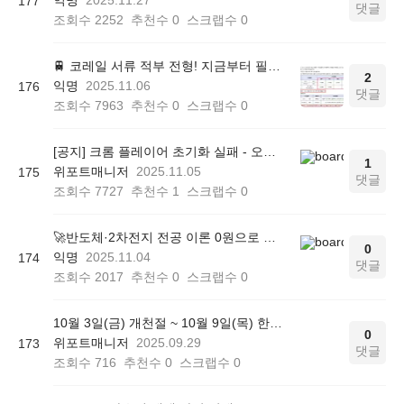
177
댓글
조회수
2252
추천수
0
스크랩수
0
🚆 코레일 서류 적부 전형! 지금부터 필기 준비해야 합니다
2
익명
2025.11.06
176
댓글
조회수
7963
추천수
0
스크랩수
0
[공지] 크롬 플레이어 초기화 실패 - 오류 조치 방법 안내 (Chrome 142 버전, Edge)
1
위포트매니저
2025.11.05
175
댓글
조회수
7727
추천수
1
스크랩수
0
🚀반도체·2차전지 전공 이론 0원으로 대비하는 법! 전공 면접·자소서 대비 무료 학습실!
0
익명
2025.11.04
174
댓글
조회수
2017
추천수
0
스크랩수
0
10월 3일(금) 개천절 ~ 10월 9일(목) 한글날 (추석연휴 포함) 서비스 운영시간에 대해 안내드립니다.
0
위포트매니저
2025.09.29
173
댓글
조회수
716
추천수
0
스크랩수
0