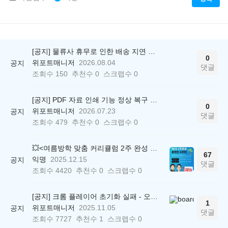
[공지] 물류사 휴무로 인한 배송 지연 안내
0
위포트매니저
2026.08.04
공지
댓글
조회수
150
추천수
0
스크랩수
0
[공지] PDF 자료 인쇄 기능 정상 복구 안내
0
위포트매니저
2026.07.23
공지
댓글
조회수
479
추천수
0
스크랩수
0
💥<여름방학 맞춤 커리큘럼 2주 완성 무료 스터디> 모집 시작!
67
익명
2025.12.15
공지
댓글
조회수
4420
추천수
0
스크랩수
0
[공지] 크롬 플레이어 초기화 실패 - 오류 조치 방법 안내 (Chrome 142 버전, Edge)
1
위포트매니저
2025.11.05
공지
댓글
조회수
7727
추천수
1
스크랩수
0