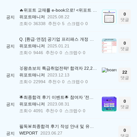
🔥위포트 교재를 e-book으로! <위포트 스마트학습실>
0
위포트매니저
2025.08.22
공지
댓글
조회수
36338
추천수
5
스크랩수
0
Q. [환급·연장] 공기업 프리패스 개정 안내 (25.01.21 18:00~)
0
위포트매니저
2025.01.21
공지
댓글
조회수
9446
추천수
0
스크랩수
0
🥇왕초보의 특급취업전략! 합격자 22,244명 배출한 전문가와 함께 직무탐색부터 면접까지 완벽대비
22
위포트매니저
2023.12.13
공지
댓글
조회수
22994
추천수
0
스크랩수
0
🌟최종합격 후기 이벤트🌟 참여자 '전원' 백화점상품권 증정
0
위포트매니저
2023.08.31
공지
댓글
조회수
4091
추천수
0
스크랩수
0
필독🚨최종합격 후기 작성 안내 및 유의사항
0
WEPORT
2023.06.27
공지
댓글