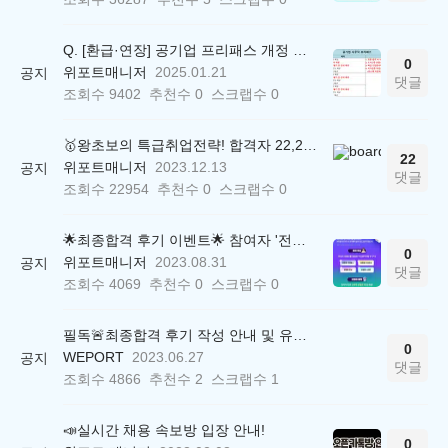
Q. [환급·연장] 공기업 프리패스 개정 안내 (25.01.21 18:00~)
0
위포트매니저
2025.01.21
공지
댓글
조회수
9402
추천수
0
스크랩수
0
🥇왕초보의 특급취업전략! 합격자 22,244명 배출한 전문가와 함께 직무탐색부터 면접까지 완벽대비
22
위포트매니저
2023.12.13
공지
댓글
조회수
22954
추천수
0
스크랩수
0
🌟최종합격 후기 이벤트🌟 참여자 '전원' 백화점상품권 증정
0
위포트매니저
2023.08.31
공지
댓글
조회수
4069
추천수
0
스크랩수
0
필독🚨최종합격 후기 작성 안내 및 유의사항
0
WEPORT
2023.06.27
공지
댓글
조회수
4866
추천수
2
스크랩수
1
📣실시간 채용 속보방 입장 안내!
0