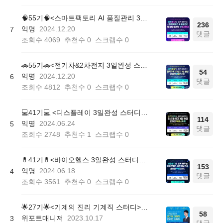
🧠55기🧠<스마트팩토리 AI 품질관리 3일완성 스터디> 모집 중!
236
익명
2024.12.20
7
댓글
조회수
4069
추천수
0
스크랩수
0
🚗55기🚗<전기차&2차전지 3일완성 스터디> 모집 중!
54
익명
2024.12.20
6
댓글
조회수
4812
추천수
0
스크랩수
0
💻41기💻 <디스플레이 3일완성 스터디> 모집 중!
114
익명
2024.06.24
5
댓글
조회수
2748
추천수
1
스크랩수
0
💊41기💊<바이오헬스 3일완성 스터디> 모집 중!
153
익명
2024.06.18
4
댓글
조회수
3561
추천수
0
스크랩수
0
🌟27기🌟<기계의 진리 기계직 스터디> 모집 중!
58
위포트매니저
2023.10.17
3
댓글