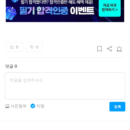
0
0
댓글 0
사진첨부
익명
등록