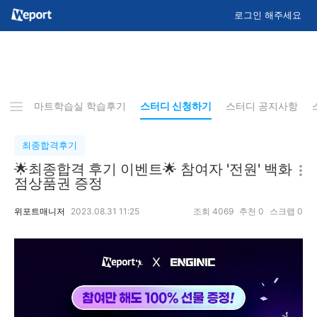
로그인 해주세요
&A
스마트학습실 학습후기
스터디 신청하기
스터디 공지사항
최종합격후기
🌟최종합격 후기 이벤트🌟 참여자 '전원' 백화
점상품권 증정
위포트매니저
2023.08.31 11:25
조회
4069
추천
0
스크랩
0