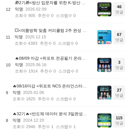
🎁2기🎁<방산 입문자를 위한 K-방산 기초 3일 완성 무료 스터디> 모집 중!
46
익명
2026.02.09
12
댓글
조회수
905
추천수
0
스크랩수
0
💥<여름방학 맞춤 커리큘럼 2주 완성 무료 스터디> 모집 시작!
67
익명
2025.12.15
11
댓글
조회수
4383
추천수
0
스크랩수
0
🔥08/09 마감 <위포트 전공필기 온라인스터디> 최신 전공필기 전 강의 무료제공!
3
익명
2025.06.16
10
댓글
조회수
1914
추천수
0
스크랩수
0
🔥08/16마감 <위포트 NCS 온라인스터디> 최신 NCS 전강의 무료제공!
27
익명
2025.01.06
9
댓글
조회수
1825
추천수
0
스크랩수
0
🔥32기🔥<반도체 데이터 분석 3일완성 스터디> 모집 중!
115
익명
2024.12.20
8
댓글
조회수
2946
추천수
1
스크랩수
1