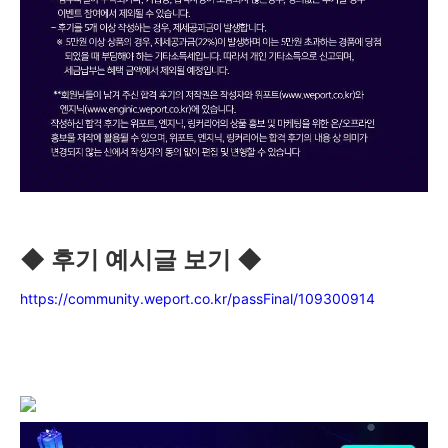
◆ 후기 예시글 보기 ◆
https://community.weport.co.kr/passFinal/109300914