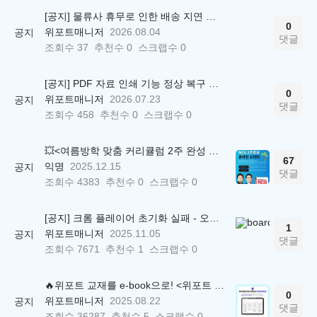
[공지] 물류사 휴무로 인한 배송 지연 안내
0
위포트매니저
2026.08.04
공지
댓글
조회수
37
추천수
0
스크랩수
0
[공지] PDF 자료 인쇄 기능 정상 복구 안내
0
위포트매니저
2026.07.23
공지
댓글
조회수
458
추천수
0
스크랩수
0
💥<여름방학 맞춤 커리큘럼 2주 완성 무료 스터디> 모집 시작!
67
익명
2025.12.15
공지
댓글
조회수
4383
추천수
0
스크랩수
0
[공지] 크롬 플레이어 초기화 실패 - 오류 조치 방법 안내 (Chrome 142 버전, Edge)
1
위포트매니저
2025.11.05
공지
댓글
조회수
7671
추천수
1
스크랩수
0
🔥위포트 교재를 e-book으로! <위포트 스마트학습실>
0
위포트매니저
2025.08.22
공지
댓글
조회수
36287
추천수
5
스크랩수
0