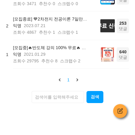
조회수
3471
추천수
0
스크랩수
0
[모집종료] 💙2차전지 전공이론 7일만에 마스터 가능한 [2차전지 전공이론 7일완성 빡공스터디]
253
익명
2023.07.21
2
댓글
조회수
4867
추천수
1
스크랩수
1
[모집중]🔥반도체 강의 100% 무료🔥 수료시 NCS 반도체 강의 제공!
640
익명
2021.01.29
1
댓글
조회수
29795
추천수
8
스크랩수
2
1
검색