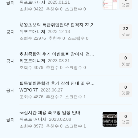
위포트매니저
2025.01.21
공지
댓글
조회수
9422
추천수
0
스크랩수
0
🥇왕초보의 특급취업전략! 합격자 22,244명 배출한 전문가와 함께 직무탐색부터 면접까지 완벽대비
22
위포트매니저
2023.12.13
공지
댓글
조회수
22976
추천수
0
스크랩수
0
🌟최종합격 후기 이벤트🌟 참여자 '전원' 백화점상품권 증정
0
위포트매니저
2023.08.31
공지
댓글
조회수
4079
추천수
0
스크랩수
0
필독🚨최종합격 후기 작성 안내 및 유의사항
0
WEPORT
2023.06.27
공지
댓글
조회수
4876
추천수
2
스크랩수
1
📣실시간 채용 속보방 입장 안내!
0
위포트 매니저
2023.02.08
공지
댓글
조회수
8973
추천수
0
스크랩수
1