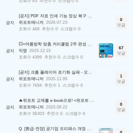
조회수
83
추천수
0
스크랩수
0
[공지] PDF 자료 인쇄 기능 정상 복구 안내
0
위포트매니저
2026.07.23
공지
댓글
조회수
468
추천수
0
스크랩수
0
💥<여름방학 맞춤 커리큘럼 2주 완성 무료 스터디> 모집 시작!
67
익명
2025.12.15
공지
댓글
조회수
4399
추천수
0
스크랩수
0
[공지] 크롬 플레이어 초기화 실패 - 오류 조치 방법 안내 (Chrome 142 버전, Edge)
1
위포트매니저
2025.11.05
공지
댓글
조회수
7694
추천수
1
스크랩수
0
🔥위포트 교재를 e-book으로! <위포트 스마트학습실>
0
위포트매니저
2025.08.22
공지
댓글
조회수
36303
추천수
5
스크랩수
0
Q. [환급·연장] 공기업 프리패스 개정 안내 (25.01.21 18:00~)
0