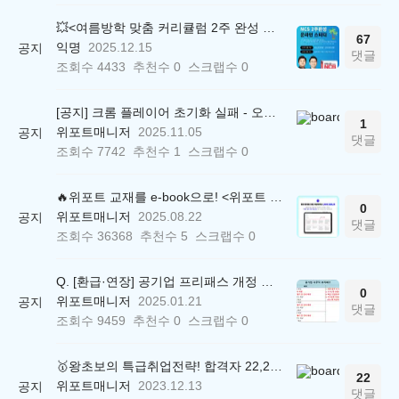
💥<여름방학 맞춤 커리큘럼 2주 완성 무료 스터디> 모집 시작!
67
익명
2025.12.15
공지
댓글
조회수
4433
추천수
0
스크랩수
0
[공지] 크롬 플레이어 초기화 실패 - 오류 조치 방법 안내 (Chrome 142 버전, Edge)
1
위포트매니저
2025.11.05
공지
댓글
조회수
7742
추천수
1
스크랩수
0
🔥위포트 교재를 e-book으로! <위포트 스마트학습실>
0
위포트매니저
2025.08.22
공지
댓글
조회수
36368
추천수
5
스크랩수
0
Q. [환급·연장] 공기업 프리패스 개정 안내 (25.01.21 18:00~)
0
위포트매니저
2025.01.21
공지
댓글
조회수
9459
추천수
0
스크랩수
0
🥇왕초보의 특급취업전략! 합격자 22,244명 배출한 전문가와 함께 직무탐색부터 면접까지 완벽대비
22
위포트매니저
2023.12.13
공지
댓글