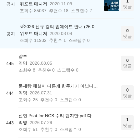
1
위포트 매니저
2020.11.09
공지
댓글
조회수
85037
추천수
18
스크랩수
7
💡2026 신규 강의 업데이트 안내 (26.04.17 ver.)
0
위포트 매니저
2020.08.04
공지
댓글
조회수
11932
추천수
1
스크랩수
0
얄루
0
익명
2026.08.05
445
댓글
조회수
8
추천수
0
스크랩수
0
문제랑 해설이 다른게 한두개가 아닙니다.
0
익명
2026.07.31
444
댓글
조회수
25
추천수
0
스크랩수
0
신헌 Psat for NCS 수리 답지만 pdf 다운로드 가능한가요?
1
익명
2026.07.29
443
댓글
조회수
51
추천수
0
스크랩수
0