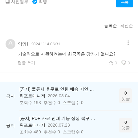
사진첨부
익명
등록
등록순
최신순
익명1
2024.11.14 06:31
기술직으로 지원하려는데 화공쪽은 강좌가 없나요?
답글 쓰기
0
0
[공지] 물류사 휴무로 인한 배송 지연 안내
0
위포트매니저
2026.08.04
공지
댓글
조회수
193
추천수
0
스크랩수
0
[공지] PDF 자료 인쇄 기능 정상 복구 안내
0
위포트매니저
2026.07.23
공지
댓글
조회수
489
추천수
0
스크랩수
0