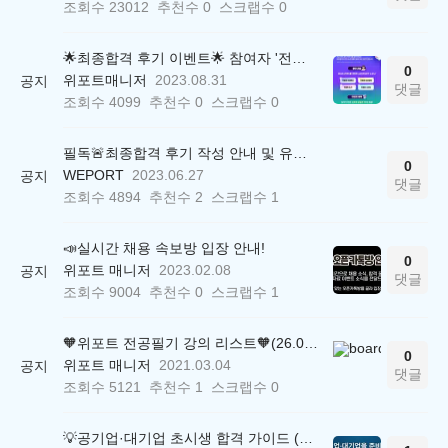
조회수
23012
추천수
0
스크랩수
0
🌟최종합격 후기 이벤트🌟 참여자 '전원' 백화점상품권 증정
0
위포트매니저
2023.08.31
공지
댓글
조회수
4099
추천수
0
스크랩수
0
필독🚨최종합격 후기 작성 안내 및 유의사항
0
WEPORT
2023.06.27
공지
댓글
조회수
4894
추천수
2
스크랩수
1
📣실시간 채용 속보방 입장 안내!
0
위포트 매니저
2023.02.08
공지
댓글
조회수
9004
추천수
0
스크랩수
1
🧡위포트 전공필기 강의 리스트🧡(26.05.22 ver.)
0
위포트 매니저
2021.03.04
공지
댓글
조회수
5121
추천수
1
스크랩수
0
💡공기업·대기업 초시생 합격 가이드 (26.04.21 ver.)