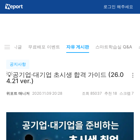
로그인 해주세요
EST 게시글
무료배포 이벤트
자유 게시판
스마트학습실 Q&A
공지사항
💡공기업·대기업 초시생 합격 가이드 (26.0
4.21 ver.)
위포트 매니저
2020.11.09 20:28
조회
85037
추천
18
스크랩
7