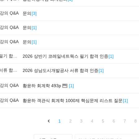
강의 Q&A
문의
[
3
]
강의 Q&A
문의
[
1
]
강의 Q&A
문의
[
1
]
필기 합격인증
2026 상반기 코레일네트웍스 필기 합격 인증
[
1
]
서류 합격인증
2026 성남도시개발공사 서류 합격 인증
[
1
]
강의 Q&A
황윤하 회계학 493p
[
1
]
강의 Q&A
황윤하 객관식 회계학 1000제 핵심문제 리스트 질문
[
1
]
1
2
3
4
5
6
7
8