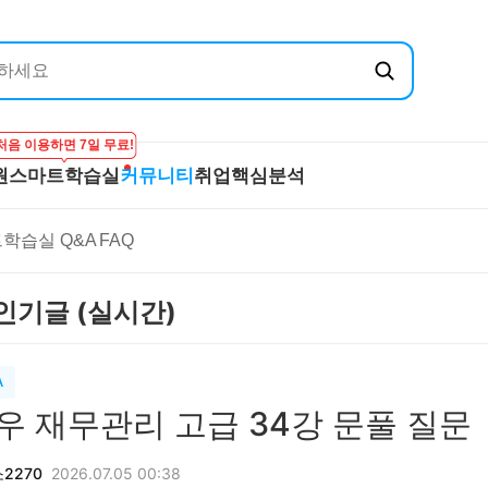
처음 이용하면 7일 무료!
원
스마트학습실
커뮤니티
취업핵심분석
엔지닉
공무원
스마트학습실
커뮤니티
취
학습실 Q&A
FAQ
온라인 강의
학습하기
BEST 게시글
기
실
프리패스
시험보기
최종합격후기
산
 인기글 (실시간)
마이노트
강의 Q&A
전
스마트학습실 Q&A
직
FAQ
합격
A
우 재무관리 고급 34강 문풀 질문
2270
2026.07.05 00:38