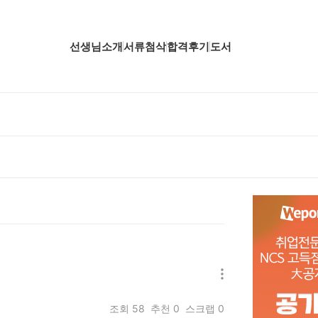
선생님소개
서류첨삭
합격후기
도서
업핵심분석
업핵심분석
업핵심분석
공핵심분석
무핵심분석
자소서 핵심분석
조회
58
추천
0
스크랩
0