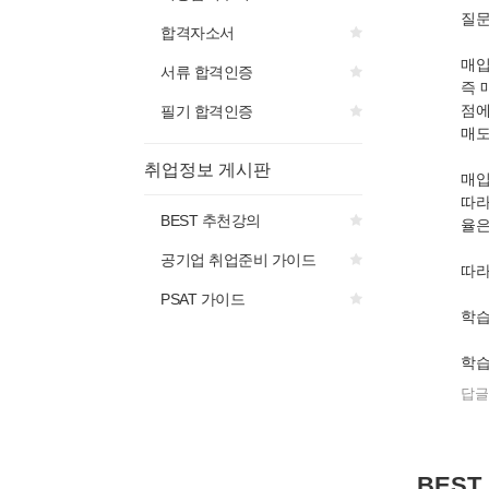
질문
합격자소서
매입
서류 합격인증
즉 
점에
필기 합격인증
매도
취업정보 게시판
매입
따라
BEST 추천강의
율은
공기업 취업준비 가이드
따라
PSAT 가이드
학습
학습
답글
BEST