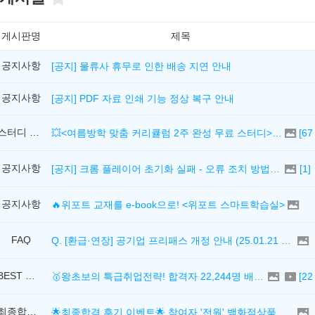
게시판명
제목
공지사항
[공지] 물류사 휴무로 인한 배송 지연 안내
공지사항
[공지] PDF 자료 인쇄 기능 정상 복구 안내
스터디 신청하기
💥<여름방학 맞춤 커리큘럼 2주 완성 무료 스터디> 모집 시작!
[
67
공지사항
[공지] 크롬 플레이어 초기화 실패 - 오류 조치 방법 안내 (Chrome 142 버전, Edge)
[
1
]
공지사항
🔥위포트 교재를 e-book으로! <위포트 스마트학습실>
FAQ
Q. [환급·연장] 공기업 프리패스 개정 안내 (25.01.21 18:00~)
BEST 추천강의
🥇왕초보의 특급취업전략! 합격자 22,244명 배출한 전문가와 함께 직무탐색부터 면접까지 완벽대비
[
22
최종합격후기
🌟최종합격 후기 이벤트🌟 참여자 '전원' 백화점상품권 증정