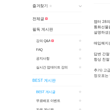
즐겨찾기
게시판 제목의
아이콘을 선
전체글
챕터 28
택하면
통화선물
즐겨찾기에 추가됩니다.
필독 게시판
설명하셨
강의 Q&A
매입헤지는
FAQ
답변 간절
공지사항
항상 친절
실시간 업데이트 강의
추가) 고
정오표는 
BEST 게시판
BEST 게시글
무료배포 이벤트
자유 게시판