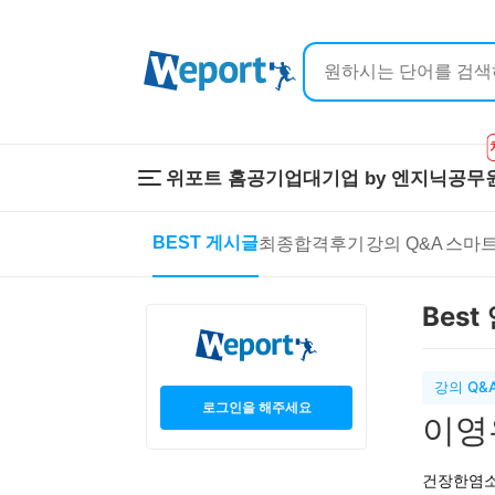
위포트 홈
공기업
대기업 by 엔지닉
공무
위포트 홈
공기업
대기업 by 
BEST 게시글
최종합격후기
강의 Q&A
스마트
온라인 강의
이공계 강의
프리패스
스마트학습
Best
스마트학습실
학원 강의
1:1 컨설팅
강의 Q&
로그인을 해주세요
이영
건장한염소