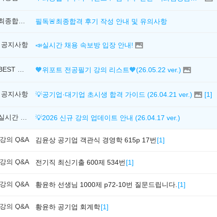
최종합격후기
필독🚨최종합격 후기 작성 안내 및 유의사항
공지사항
📣실시간 채용 속보방 입장 안내!
BEST 추천강의
🧡위포트 전공필기 강의 리스트🧡(26.05.22 ver.)
공지사항
💡공기업·대기업 초시생 합격 가이드 (26.04.21 ver.)
[
1
]
실시간 업데이트 강의
💡2026 신규 강의 업데이트 안내 (26.04.17 ver.)
강의 Q&A
김윤상 공기업 객관식 경영학 615p 17번
[
1
]
강의 Q&A
전기직 최신기출 600제 534번
[
1
]
강의 Q&A
황윤하 선생님 1000제 p72-10번 질문드립니다.
[
1
]
강의 Q&A
황윤하 공기업 회계학
[
1
]