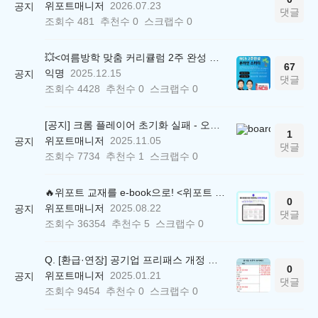
위포트매니저
2026.07.23
공지
댓글
조회수
481
추천수
0
스크랩수
0
💥<여름방학 맞춤 커리큘럼 2주 완성 무료 스터디> 모집 시작!
67
익명
2025.12.15
공지
댓글
조회수
4428
추천수
0
스크랩수
0
[공지] 크롬 플레이어 초기화 실패 - 오류 조치 방법 안내 (Chrome 142 버전, Edge)
1
위포트매니저
2025.11.05
공지
댓글
조회수
7734
추천수
1
스크랩수
0
🔥위포트 교재를 e-book으로! <위포트 스마트학습실>
0
위포트매니저
2025.08.22
공지
댓글
조회수
36354
추천수
5
스크랩수
0
Q. [환급·연장] 공기업 프리패스 개정 안내 (25.01.21 18:00~)
0
위포트매니저
2025.01.21
공지
댓글
조회수
9454
추천수
0
스크랩수
0