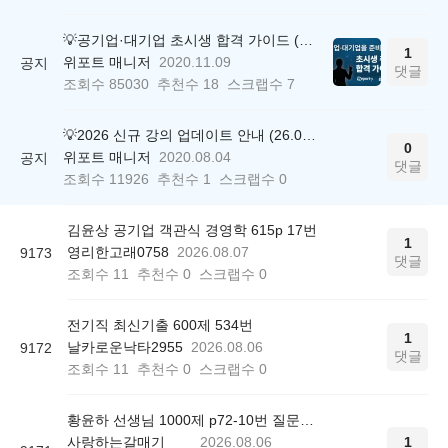
💡공기업·대기업 초시생 합격 가이드 (26.04.21 ver.)
1
위포트 매니저
2020.11.09
공지
댓글
조회수
85030
추천수
18
스크랩수
7
💡2026 신규 강의 업데이트 안내 (26.04.17 ver.)
0
위포트 매니저
2020.08.04
공지
댓글
조회수
11926
추천수
1
스크랩수
0
김윤상 공기업 객관식 경영학 615p 17번
1
영리한고래0758
2026.08.07
9173
댓글
조회수
11
추천수
0
스크랩수
0
전기직 최신기출 600제 534번
1
날카로운낙타2955
2026.08.06
9172
댓글
조회수
11
추천수
0
스크랩수
0
황윤하 선생님 1000제 p72-10번 질문드립니다.
사랑하는갈매기
2026.08.06
1