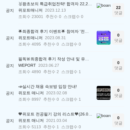
🥇왕초보의 특급취업전략! 합격자 22,244명 배출한 전문가와 함께 직무탐색부터 면접까지 완벽대비
22
위포트매니저
2023.12.13
공지
댓글
조회수
23001
추천수
0
스크랩수
0
🌟최종합격 후기 이벤트🌟 참여자 '전원' 백화점상품권 증정
0
위포트매니저
2023.08.31
공지
댓글
조회수
4095
추천수
0
스크랩수
0
필독🚨최종합격 후기 작성 안내 및 유의사항
0
WEPORT
2023.06.27
공지
댓글
조회수
4890
추천수
2
스크랩수
1
📣실시간 채용 속보방 입장 안내!
0
위포트 매니저
2023.02.08
공지
댓글
조회수
8997
추천수
0
스크랩수
1
🧡위포트 전공필기 강의 리스트🧡(26.05.22 ver.)
0
위포트 매니저
2021.03.04
공지
댓글
조회수
5113
추천수
1
스크랩수
0