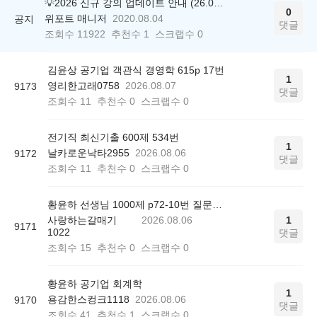
💡2026 신규 강의 업데이트 안내 (26.04.17 ver.)
0
위포트 매니저
2020.08.04
공지
댓글
조회수
11922
추천수
1
스크랩수
0
김윤상 공기업 객관식 경영학 615p 17번
1
영리한고래0758
2026.08.07
9173
댓글
조회수
11
추천수
0
스크랩수
0
전기직 최신기출 600제 534번
1
날카로운낙타2955
2026.08.06
9172
댓글
조회수
11
추천수
0
스크랩수
0
황윤하 선생님 1000제 p72-10번 질문드립니다.
사랑하는갈매기
2026.08.06
1
9171
1022
댓글
조회수
15
추천수
0
스크랩수
0
황윤하 공기업 회계학
1
용감한스컹크1118
2026.08.06
9170
댓글
조회수
41
추천수
1
스크랩수
0