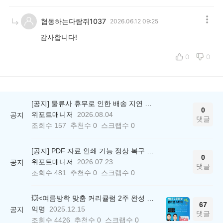
협동하는다람쥐1037
2026.06.12 09:25
감사합니다!
0
0
[공지] 물류사 휴무로 인한 배송 지연 안내
0
위포트매니저
2026.08.04
공지
댓글
조회수
157
추천수
0
스크랩수
0
[공지] PDF 자료 인쇄 기능 정상 복구 안내
0
위포트매니저
2026.07.23
공지
댓글
조회수
481
추천수
0
스크랩수
0
💥<여름방학 맞춤 커리큘럼 2주 완성 무료 스터디> 모집 시작!
67
익명
2025.12.15
공지
댓글
조회수
4426
추천수
0
스크랩수
0