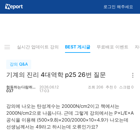
로그인 해주세요
지사항
실시간 업데이트 강의
BEST 게시글
무료배포 이벤트
자
강의 Q&A
기계의 진리 4대역학 p25 26번 질문
협동하는다람쥐1
2026.06.12
조회
206
추천
0
스크랩
0
037
17:03
강의에 나오는 탄성계수는 20000N/cm2이고 책에서는
2000N/cm2으로 나옵니다. 근데 그렇게 강의에서는 P×L/E×A
공식을 이용해 (500×9.8)×200/20000×10=4.9가 나오는데
선생님께서는 49라고 하시는데 오류인가요?