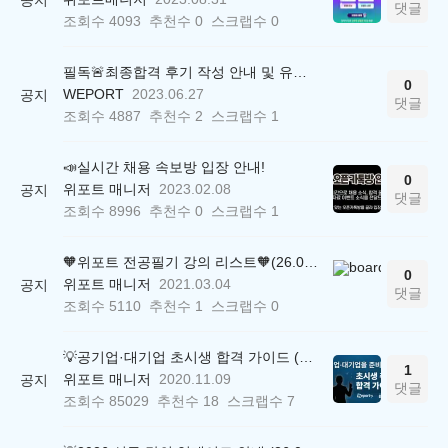
댓글
조회수
4093
추천수
0
스크랩수
0
필독🚨최종합격 후기 작성 안내 및 유의사항
0
WEPORT
2023.06.27
공지
댓글
조회수
4887
추천수
2
스크랩수
1
📣실시간 채용 속보방 입장 안내!
0
위포트 매니저
2023.02.08
공지
댓글
조회수
8996
추천수
0
스크랩수
1
🧡위포트 전공필기 강의 리스트🧡(26.05.22 ver.)
0
위포트 매니저
2021.03.04
공지
댓글
조회수
5110
추천수
1
스크랩수
0
💡공기업·대기업 초시생 합격 가이드 (26.04.21 ver.)
1
위포트 매니저
2020.11.09
공지
댓글
조회수
85029
추천수
18
스크랩수
7