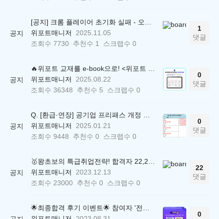
[공지] 크롬 플레이어 초기화 실패 - 오류 조치 방법 안내 (Chrome 142 버전, Edge)
1
위포트매니저
2025.11.05
공지
댓글
조회수
7730
추천수
1
스크랩수
0
🔥위포트 교재를 e-book으로! <위포트 스마트학습실>
0
위포트매니저
2025.08.22
공지
댓글
조회수
36348
추천수
5
스크랩수
0
Q. [환급·연장] 공기업 프리패스 개정 안내 (25.01.21 18:00~)
0
위포트매니저
2025.01.21
공지
댓글
조회수
9448
추천수
0
스크랩수
0
🥇왕초보의 특급취업전략! 합격자 22,244명 배출한 전문가와 함께 직무탐색부터 면접까지 완벽대비
22
위포트매니저
2023.12.13
공지
댓글
조회수
23000
추천수
0
스크랩수
0
🌟최종합격 후기 이벤트🌟 참여자 '전원' 백화점상품권 증정
0
위포트매니저
2023.08.31
공지