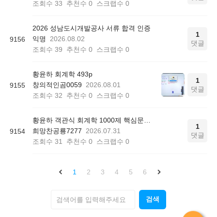
조회수
33
추천수
0
스크랩수
0
2026 성남도시개발공사 서류 합격 인증
1
익명
2026.08.02
9156
댓글
조회수
39
추천수
0
스크랩수
0
황윤하 회계학 493p
1
창의적인곰0059
2026.08.01
9155
댓글
조회수
32
추천수
0
스크랩수
0
황윤하 객관식 회계학 1000제 핵심문제 리스트 질문
1
희망찬공룡7277
2026.07.31
9154
댓글
조회수
31
추천수
0
스크랩수
0
1
2
3
4
5
6
검색