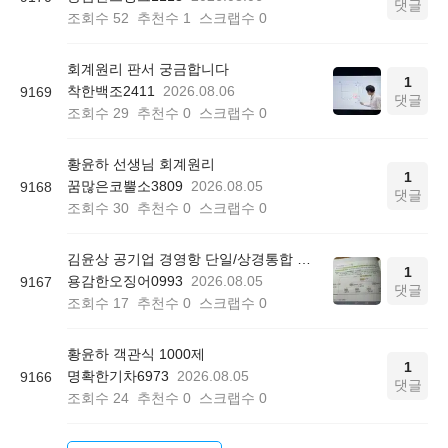
댓글
조회수
52
추천수
1
스크랩수
0
회계원리 판서 궁금합니다
1
착한백조2411
2026.08.06
9169
댓글
조회수
29
추천수
0
스크랩수
0
황윤하 선생님 회계원리
1
꿈많은코뿔소3809
2026.08.05
9168
댓글
조회수
30
추천수
0
스크랩수
0
김윤상 공기업 경영항 단일/상경통합 기본서 850쪽 그림 4-4
1
용감한오징어0993
2026.08.05
9167
댓글
조회수
17
추천수
0
스크랩수
0
황윤하 객관식 1000제
1
명확한기차6973
2026.08.05
9166
댓글
조회수
24
추천수
0
스크랩수
0