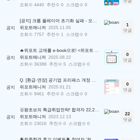
댓글
조회수
4440
추천수
0
스크랩수
0
[공지] 크롬 플레이어 초기화 실패 - 오류 조치 방법 안내 (Chrome 142 버전, Edge)
1
위포트매니저
2025.11.05
공지
댓글
조회수
7757
추천수
1
스크랩수
0
🔥위포트 교재를 e-book으로! <위포트 스마트학습실>
0
위포트매니저
2025.08.22
공지
댓글
조회수
36388
추천수
5
스크랩수
0
Q. [환급·연장] 공기업 프리패스 개정 안내 (25.01.21 18:00~)
0
위포트매니저
2025.01.21
공지
댓글
조회수
9461
추천수
0
스크랩수
0
🥇왕초보의 특급취업전략! 합격자 22,244명 배출한 전문가와 함께 직무탐색부터 면접까지 완벽대비
22
위포트매니저
2023.12.13
공지
댓글
조회수
23016
추천수
0
스크랩수
0
🌟최종합격 후기 이벤트🌟 참여자 '전원' 백화점상품권 증정