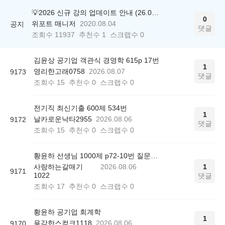
💡2026 신규 강의 업데이트 안내 (26.04.17 ver.)
0
위포트 매니저
2020.08.04
공지
댓글
조회수
11937
추천수
1
스크랩수
0
김윤상 공기업 객관식 경영학 615p 17번
1
영리한고래0758
2026.08.07
9173
댓글
조회수
15
추천수
0
스크랩수
0
전기직 최신기출 600제 534번
1
날카로운낙타2955
2026.08.06
9172
댓글
조회수
15
추천수
0
스크랩수
0
황윤하 선생님 1000제 p72-10번 질문드립니다.
사랑하는갈매기
2026.08.06
1
9171
1022
댓글
조회수
17
추천수
0
스크랩수
0
황윤하 공기업 회계학
1
용감한스컹크1118
2026.08.06
9170