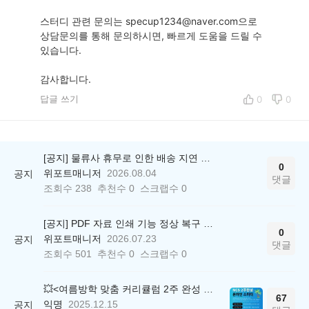
스터디 관련 문의는 specup1234@naver.com으로
상담문의를 통해 문의하시면, 빠르게 도움을 드릴 수
있습니다.
감사합니다.
답글 쓰기
0
0
[공지] 물류사 휴무로 인한 배송 지연 안내
0
위포트매니저
2026.08.04
공지
댓글
조회수
238
추천수
0
스크랩수
0
[공지] PDF 자료 인쇄 기능 정상 복구 안내
0
위포트매니저
2026.07.23
공지
댓글
조회수
501
추천수
0
스크랩수
0
💥<여름방학 맞춤 커리큘럼 2주 완성 무료 스터디> 모집 시작!
67
익명
2025.12.15
공지