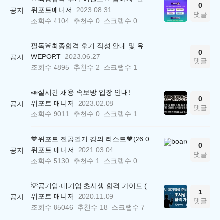
0
위포트매니저
2023.08.31
공지
댓글
조회수
4104
추천수
0
스크랩수
0
필독🚨최종합격 후기 작성 안내 및 유의사항
0
WEPORT
2023.06.27
공지
댓글
조회수
4895
추천수
2
스크랩수
1
📣실시간 채용 속보방 입장 안내!
0
위포트 매니저
2023.02.08
공지
댓글
조회수
9011
추천수
0
스크랩수
1
🧡위포트 전공필기 강의 리스트🧡(26.05.22 ver.)
0
위포트 매니저
2021.03.04
공지
댓글
조회수
5130
추천수
1
스크랩수
0
💡공기업·대기업 초시생 합격 가이드 (26.04.21 ver.)
1
위포트 매니저
2020.11.09
공지
댓글
조회수
85046
추천수
18
스크랩수
7