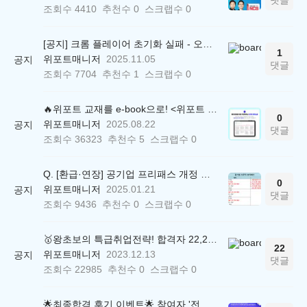
댓글
조회수
4410
추천수
0
스크랩수
0
[공지] 크롬 플레이어 초기화 실패 - 오류 조치 방법 안내 (Chrome 142 버전, Edge)
1
위포트매니저
2025.11.05
공지
댓글
조회수
7704
추천수
1
스크랩수
0
🔥위포트 교재를 e-book으로! <위포트 스마트학습실>
0
위포트매니저
2025.08.22
공지
댓글
조회수
36323
추천수
5
스크랩수
0
Q. [환급·연장] 공기업 프리패스 개정 안내 (25.01.21 18:00~)
0
위포트매니저
2025.01.21
공지
댓글
조회수
9436
추천수
0
스크랩수
0
🥇왕초보의 특급취업전략! 합격자 22,244명 배출한 전문가와 함께 직무탐색부터 면접까지 완벽대비
22
위포트매니저
2023.12.13
공지
댓글
조회수
22985
추천수
0
스크랩수
0
🌟최종합격 후기 이벤트🌟 참여자 '전원' 백화점상품권 증정