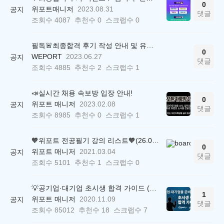
0
위포트매니저
2023.08.31
공지
댓글
조회수
4087
추천수
0
스크랩수
0
필독🚨최종합격 후기 작성 안내 및 유의사항
0
WEPORT
2023.06.27
공지
댓글
조회수
4885
추천수
2
스크랩수
1
📣실시간 채용 속보방 입장 안내!
0
위포트 매니저
2023.02.08
공지
댓글
조회수
8985
추천수
0
스크랩수
1
🧡위포트 전공필기 강의 리스트🧡(26.05.22 ver.)
0
위포트 매니저
2021.03.04
공지
댓글
조회수
5101
추천수
1
스크랩수
0
💡공기업·대기업 초시생 합격 가이드 (26.04.21 ver.)
1
위포트 매니저
2020.11.09
공지
댓글
조회수
85012
추천수
18
스크랩수
7